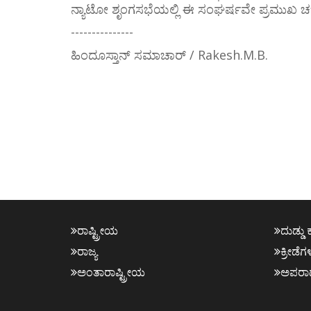
ನ್ಯಾಟೋ ಶೃಂಗಸಭೆಯಲ್ಲಿ ಈ ಸಂಘರ್ಷವೇ ಪ್ರಮುಖ ಚರ
---------------
ಹಿಂದೂಸ್ತಾನ್ ಸಮಾಚಾರ್ / Rakesh.M.B.
ರಾಷ್ಟ್ರೀಯ
ದುಡ್ಡು 
ರಾಜ್ಯ
ಕ್ರೀಡೆಗ
ಅಂತಾರಾಷ್ಟ್ರೀಯ
ಅಪರಾ