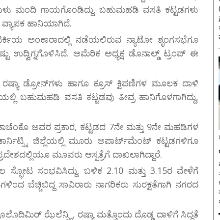
್ಠ ಏಳು ಮಂದಿ ಗಾಯಗೊಂಡಿದ್ದು, ಬಹುಮಹಡಿ ವಸತಿ ಕಟ್ಟಡಗಳು
 ವ್ಯಾಪಕ ಹಾನಿಯಾಗಿದೆ.
ರ್ಕಿಯ ಅಂಕಾರಾದಲ್ಲಿ ನಡೆಯಲಿರುವ ನ್ಯಾಟೋ ಶೃಂಗಸಭೆಗೂ
್ಟು ಉದ್ವಿಗ್ನಗೊಳಿಸಿದೆ. ಅಮೆರಿಕ ಅಧ್ಯಕ್ಷ ಡೊನಾಲ್ಡ್ ಟ್ರಂಪ್ ಈ
ರಷ್ಯಾ ಡ್ರೋನ್‌ಗಳು ಹಾಗೂ ಕ್ರೂಸ್ ಕ್ಷಿಪಣಿಗಳ ಮೂಲಕ ದಾಳಿ
ಲ್ಲೆಯಲ್ಲಿ ಬಹುಮಹಡಿ ವಸತಿ ಕಟ್ಟಡವು ತೀವ್ರ ಹಾನಿಗೊಳಗಾಗಿದ್ದು,
ತಕಾಚೆಂಕೊ ಅವರ ಪ್ರಕಾರ, ಕಟ್ಟಡದ 7ನೇ ಮತ್ತು 9ನೇ ಮಹಡಿಗಳ
ನಿಟ್ಸ್ಕಿ ಜಿಲ್ಲೆಯಲ್ಲಿ ಮೂರು ಅಪಾರ್ಟ್‌ಮೆಂಟ್ ಕಟ್ಟಡಗಳಿಗೂ
ದಲ್ಲಿಯೂ ಮೂವರು ಆಸ್ಪತ್ರೆಗೆ ದಾಖಲಾಗಿದ್ದಾರೆ.
ವ
 ಸ್ಫೋಟ ಸಂಭವಿಸಿದ್ದು, ಬಳಿಕ 2.10 ಮತ್ತು 3.15ರ ವೇಳೆಗೆ
ಗಳಿಂದ ಬೆಚ್ಚಿಬಿದ್ದ ಸಾವಿರಾರು ನಾಗರಿಕರು ಸುರಕ್ಷತೆಗಾಗಿ ನಗರದ
ದಿಮಿರ್ ಝೆಲೆನ್ಸ್ಕಿ, ರಷ್ಯಾ ಮತ್ತೊಂದು ದೊಡ್ಡ ದಾಳಿಗೆ ಸಿದ್ಧತೆ