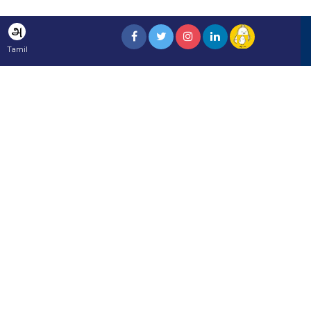
அ
Tamil