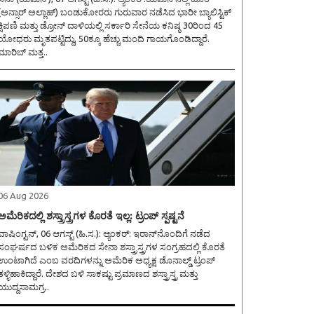
(ಅನ್ಸಾರ್ ಅಲ್ಲಾಹ್) ಬಂಡುಕೋರರು ಗುರುವಾರ ನಡೆಸಿದ ಭಾರೀ ಬ್ಯಾಲಿಸ್ಟಿಕ್
ಕ್ಷಿಪಣಿ ಮತ್ತು ಡ್ರೋನ್ ದಾಳಿಯಲ್ಲಿ ಸರ್ಕಾರಿ ಸೇನೆಯ ಕನಿಷ್ಠ 30ರಿಂದ 45
ಯೋಧರು ಮೃತಪಟ್ಟಿದ್ದು, 50ಕ್ಕೂ ಹೆಚ್ಚು ಮಂದಿ ಗಾಯಗೊಂಡಿದ್ದಾರೆ.
ಮಾರಿಬ್ ಮತ್ತ..
06 Aug 2026
ಅಮೆರಿಕದಲ್ಲಿ ಶಸ್ತ್ರಾಸ್ತ್ರಗಳ ಕೊರತೆ ಇಲ್ಲ: ಟ್ರಂಪ್ ಸ್ಪಷ್ಟನೆ
ಾಷಿಂಗ್ಟನ್, 06 ಆಗಸ್ಟ್ (ಹಿ.ಸ.): ಆ್ಯಂಕರ್: ಇರಾನ್‌ನೊಂದಿಗೆ ನಡೆದ
ಸಂಘರ್ಷದ ಬಳಿಕ ಅಮೆರಿಕದ ಸೇನಾ ಶಸ್ತ್ರಾಸ್ತ್ರಗಳ ಸಂಗ್ರಹದಲ್ಲಿ ಕೊರತೆ
ಉಂಟಾಗಿದೆ ಎಂಬ ವರದಿಗಳನ್ನು ಅಮೆರಿಕ ಅಧ್ಯಕ್ಷ ಡೊನಾಲ್ಡ್ ಟ್ರಂಪ್
ತಳ್ಳಿಹಾಕಿದ್ದಾರೆ. ದೇಶದ ಬಳಿ ಸಾಕಷ್ಟು ಪ್ರಮಾಣದ ಶಸ್ತ್ರಾಸ್ತ್ರ ಮತ್ತು
ಯುದ್ಧಸಾಮಗ್ರ..