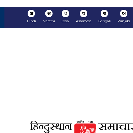
अ
अ
ଏ
অ
বা
ਅ
Hindi
Marathi
Odia
Assamese
Bengali
Punjabi