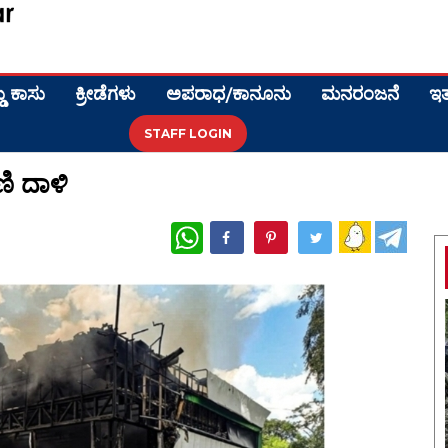
ಡು ಕಾಸು
ಕ್ರೀಡೆಗಳು
ಅಪರಾಧ/ಕಾನೂನು
ಮನರಂಜನೆ
ಇತ
STAFF LOGIN
ಣಿ ದಾಳಿ
WhatsApp