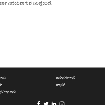
್ಚಾ ವಿಷಯವಾಗುವ ನಿರೀಕ್ಷೆಯಿದೆ.
ಕಾಸು
ಮನರಂಜನೆ
ಳು
ಇತರೆ
ಧ/ಕಾನೂನು