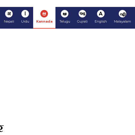
अ
ا
ಆ
ఆ
આ
A
എ
Nepali
Urdu
Kannada
Telugu
Gujrati
English
Malayalam