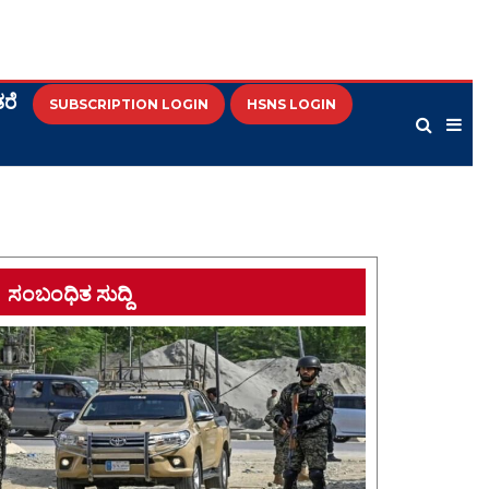
ರೆ
SUBSCRIPTION LOGIN
HSNS LOGIN
ಸಂಬಂಧಿತ ಸುದ್ದಿ