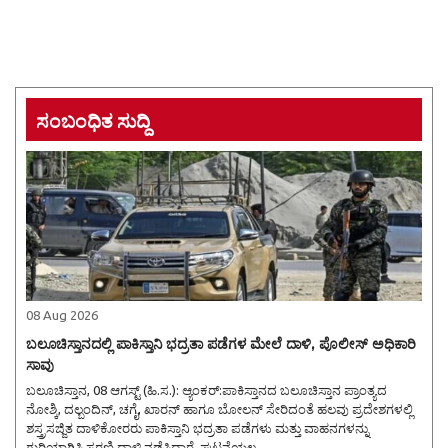
ಸಂಬಂಧಿತ ಸುದ್ದಿ
08 Aug 2026
ಬಲೂಚಿಸ್ತಾನದಲ್ಲಿ ಪಾಕಿಸ್ತಾನಿ ಭದ್ರತಾ ಪಡೆಗಳ ಮೇಲೆ ದಾಳಿ, ಪೊಲೀಸ್ ಅಧಿಕಾರಿ
ಸಾವು
ಬಲೂಚಿಸ್ತಾನ, 08 ಆಗಸ್ಟ್ (ಹಿ.ಸ.): ಆ್ಯಂಕರ್:ಪಾಕಿಸ್ತಾನದ ಬಲೂಚಿಸ್ತಾನ ಪ್ರಾಂತ್ಯದ
ನೋಶ್ಕಿ, ದಲ್ಬಂದಿನ್, ಚಗೈ, ಖಾರನ್ ಹಾಗೂ ಬೋಲನ್ ಸೇರಿದಂತೆ ಹಲವು ಪ್ರದೇಶಗಳಲ್ಲಿ
ಶಸ್ತ್ರಸಜ್ಜಿತ ದಾಳಿಕೋರರು ಪಾಕಿಸ್ತಾನಿ ಭದ್ರತಾ ಪಡೆಗಳು ಮತ್ತು ವಾಹನಗಳನ್ನು
ಗುರಿಯಾಗಿಸಿ ಸರಣಿ ದಾಳಿ ನಡೆಸಿದ್ದಾರೆ. ಘಟನೆಯಲ..