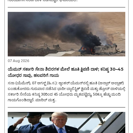
07 Aug 2026
ಯೆಮನ್ ಸರ್ಕಾರಿ ಸೇನಾ ಶಿಬಿರಗಳ ಮೇಲೆ ಹೂತಿ ಕ್ಷಿಪಣಿ ದಾಳಿ; ಕನಿಷ್ಠ 30–45
ಯೋಧರ ಸಾವು, ಹಲವರಿಗೆ ಗಾಯ
ಸನಾ (ಯೆಮೆನ್), 07 ಆಗಸ್ಟ್ (ಹಿ.ಸ.): ಆ್ಯಂಕರ್:ಯೆಮನ್‌ನಲ್ಲಿ ಹೂತಿ (ಅನ್ಸಾರ್ ಅಲ್ಲಾಹ್)
ಬಂಡುಕೋರರು ಗುರುವಾರ ನಡೆಸಿದ ಭಾರೀ ಬ್ಯಾಲಿಸ್ಟಿಕ್ ಕ್ಷಿಪಣಿ ಮತ್ತು ಡ್ರೋನ್ ದಾಳಿಯಲ್ಲಿ
ಸರ್ಕಾರಿ ಸೇನೆಯ ಕನಿಷ್ಠ 30ರಿಂದ 45 ಯೋಧರು ಮೃತಪಟ್ಟಿದ್ದು, 50ಕ್ಕೂ ಹೆಚ್ಚು ಮಂದಿ
ಗಾಯಗೊಂಡಿದ್ದಾರೆ. ಮಾರಿಬ್ ಮತ್ತ..