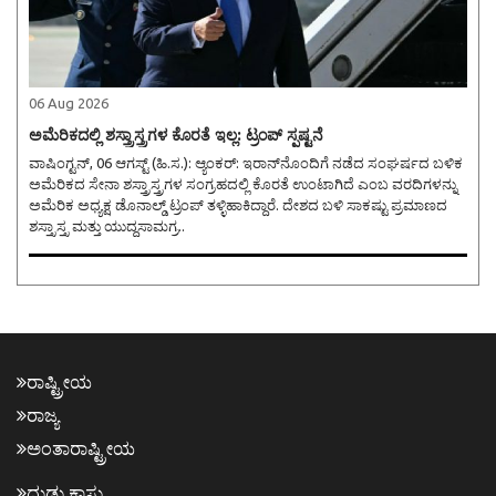
06 Aug 2026
ಅಮೆರಿಕದಲ್ಲಿ ಶಸ್ತ್ರಾಸ್ತ್ರಗಳ ಕೊರತೆ ಇಲ್ಲ: ಟ್ರಂಪ್ ಸ್ಪಷ್ಟನೆ
ವಾಷಿಂಗ್ಟನ್, 06 ಆಗಸ್ಟ್ (ಹಿ.ಸ.): ಆ್ಯಂಕರ್: ಇರಾನ್‌ನೊಂದಿಗೆ ನಡೆದ ಸಂಘರ್ಷದ ಬಳಿಕ
ಅಮೆರಿಕದ ಸೇನಾ ಶಸ್ತ್ರಾಸ್ತ್ರಗಳ ಸಂಗ್ರಹದಲ್ಲಿ ಕೊರತೆ ಉಂಟಾಗಿದೆ ಎಂಬ ವರದಿಗಳನ್ನು
ಅಮೆರಿಕ ಅಧ್ಯಕ್ಷ ಡೊನಾಲ್ಡ್ ಟ್ರಂಪ್ ತಳ್ಳಿಹಾಕಿದ್ದಾರೆ. ದೇಶದ ಬಳಿ ಸಾಕಷ್ಟು ಪ್ರಮಾಣದ
ಶಸ್ತ್ರಾಸ್ತ್ರ ಮತ್ತು ಯುದ್ಧಸಾಮಗ್ರ..
ರಾಷ್ಟ್ರೀಯ
ರಾಜ್ಯ
ಅಂತಾರಾಷ್ಟ್ರೀಯ
ದುಡ್ಡು ಕಾಸು