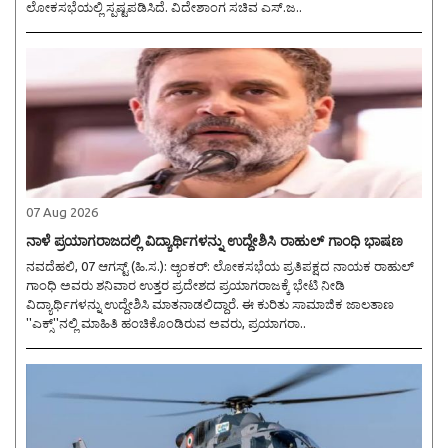
ಲೋಕಸಭೆಯಲ್ಲಿ ಸ್ಪಷ್ಟಪಡಿಸಿದೆ. ವಿದೇಶಾಂಗ ಸಚಿವ ಎಸ್.ಜ..
07 Aug 2026
ನಾಳೆ ಪ್ರಯಾಗರಾಜದಲ್ಲಿ ವಿದ್ಯಾರ್ಥಿಗಳನ್ನು ಉದ್ದೇಶಿಸಿ ರಾಹುಲ್ ಗಾಂಧಿ ಭಾಷಣ
ನವದೆಹಲಿ, 07 ಆಗಸ್ಟ್ (ಹಿ.ಸ.): ಆ್ಯಂಕರ್: ಲೋಕಸಭೆಯ ಪ್ರತಿಪಕ್ಷದ ನಾಯಕ ರಾಹುಲ್
ಗಾಂಧಿ ಅವರು ಶನಿವಾರ ಉತ್ತರ ಪ್ರದೇಶದ ಪ್ರಯಾಗರಾಜಕ್ಕೆ ಭೇಟಿ ನೀಡಿ
ವಿದ್ಯಾರ್ಥಿಗಳನ್ನು ಉದ್ದೇಶಿಸಿ ಮಾತನಾಡಲಿದ್ದಾರೆ. ಈ ಕುರಿತು ಸಾಮಾಜಿಕ ಜಾಲತಾಣ
''ಎಕ್ಸ್''ನಲ್ಲಿ ಮಾಹಿತಿ ಹಂಚಿಕೊಂಡಿರುವ ಅವರು, ಪ್ರಯಾಗರಾ..