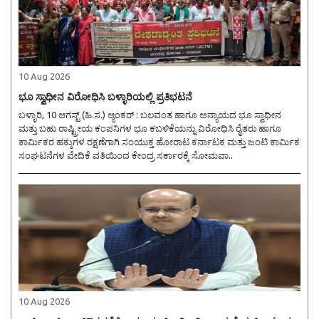
10 Aug 2026
ಭೂ ಸ್ವಾಧೀನ ವಿರೋಧಿಸಿ ಬಳ್ಳಾರಿಯಲ್ಲಿ ಪ್ರತಿಭಟನೆ
ಬಳ್ಳಾರಿ, 10 ಆಗಸ್ಟ್ (ಹಿ.ಸ.) ಆ್ಯಂಕರ್ : ಬಲವಂತ ಹಾಗೂ ಅನ್ಯಾಯದ ಭೂ ಸ್ವಾಧೀನ
ಮತ್ತು ಬಹು ರಾಷ್ಟ್ರೀಯ ಕಂಪನಿಗಳ ಭೂ ಕಬಳಿಕೆಯನ್ನು ವಿರೋಧಿಸಿ ರೈತರು ಹಾಗೂ
ಕಾರ್ಮಿಕರ ಹಕ್ಕುಗಳ ರಕ್ಷಣೆಗಾಗಿ ಸಂಯುಕ್ತ ಹೋರಾಟ ಕರ್ನಾಟಕ ಮತ್ತು ಜಂಟಿ ಕಾರ್ಮಿಕ
ಸಂಘಟನೆಗಳ ವೇದಿಕೆ ವತಿಯಿಂದ ಕೇಂದ್ರ ಸರ್ಕಾರಕ್ಕೆ ಸೋಮವಾ..
10 Aug 2026