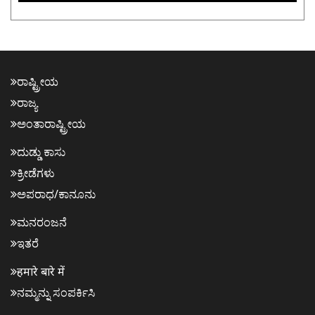
ರಾಷ್ಟ್ರೀಯ
ರಾಜ್ಯ
ಅಂತಾರಾಷ್ಟ್ರೀಯ
ದುಡ್ಡು ಕಾಸು
ಕ್ರೀಡೆಗಳು
ಅಪರಾಧ/ಕಾನೂನು
ಮನರಂಜನೆ
ಇತರೆ
हमारे बारे में
ನಮ್ಮನ್ನು ಸಂಪರ್ಕಿಸಿ