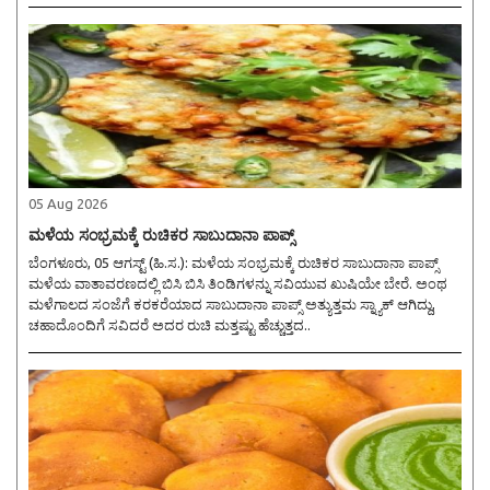
05 Aug 2026
ಮಳೆಯ ಸಂಭ್ರಮಕ್ಕೆ ರುಚಿಕರ ಸಾಬುದಾನಾ ಪಾಪ್ಸ್
ಬೆಂಗಳೂರು, 05 ಆಗಸ್ಟ್ (ಹಿ.ಸ.): ಮಳೆಯ ಸಂಭ್ರಮಕ್ಕೆ ರುಚಿಕರ ಸಾಬುದಾನಾ ಪಾಪ್ಸ್
ಮಳೆಯ ವಾತಾವರಣದಲ್ಲಿ ಬಿಸಿ ಬಿಸಿ ತಿಂಡಿಗಳನ್ನು ಸವಿಯುವ ಖುಷಿಯೇ ಬೇರೆ. ಅಂಥ
ಮಳೆಗಾಲದ ಸಂಜೆಗೆ ಕರಕರೆಯಾದ ಸಾಬುದಾನಾ ಪಾಪ್ಸ್ ಅತ್ಯುತ್ತಮ ಸ್ನ್ಯಾಕ್ ಆಗಿದ್ದು,
ಚಹಾದೊಂದಿಗೆ ಸವಿದರೆ ಅದರ ರುಚಿ ಮತ್ತಷ್ಟು ಹೆಚ್ಚುತ್ತದ..