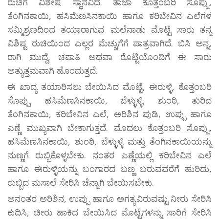
ರುಚಿಗೆ ವಿಶೇಷ ಸ್ಥಾನವಿದೆ. ತಾಜಾ ಕೊತ್ತಂಬರಿ ಸೊಪ್ಪು,
ತೆಂಗಿನಕಾಯಿ, ಹಸಿಮೆಣಸಿನಕಾಯಿ ಹಾಗೂ ಕರಿಬೇವಿನ ಎಲೆಗಳ
ಸಮ್ಮಿಶ್ರಣದಿಂದ ತಯಾರಾಗುವ ಮಲೆನಾಡು ಮೊಟ್ಟೆ ಸಾರು ತನ್ನ
ವಿಶಿಷ್ಟ ರುಚಿಯಿಂದ ಎಲ್ಲರ ಮೆಚ್ಚುಗೆಗೆ ಪಾತ್ರವಾಗಿದೆ. ಬಿಸಿ ಅನ್ನ,
ರಾಗಿ ಮುದ್ದೆ, ಚಪಾತಿ ಅಥವಾ ರೊಟ್ಟಿಯೊಂದಿಗೆ ಈ ಸಾರು
ಅತ್ಯುತ್ತಮವಾಗಿ ಹೊಂದುತ್ತದೆ.
ಈ ಖಾದ್ಯ ತಯಾರಿಸಲು ಬೇಯಿಸಿದ ಮೊಟ್ಟೆ, ಈರುಳ್ಳಿ, ಕೊತ್ತಂಬರಿ
ಸೊಪ್ಪು, ಹಸಿಮೆಣಸಿನಕಾಯಿ, ಬೆಳ್ಳುಳ್ಳಿ, ಶುಂಠಿ, ತುರಿದ
ತೆಂಗಿನಕಾಯಿ, ಕರಿಬೇವಿನ ಎಲೆ, ಅರಿಶಿನ ಪುಡಿ, ಉಪ್ಪು ಹಾಗೂ
ಎಣ್ಣೆ ಮುಖ್ಯವಾಗಿ ಬೇಕಾಗುತ್ತದೆ. ಮೊದಲು ಕೊತ್ತಂಬರಿ ಸೊಪ್ಪು,
ಹಸಿಮೆಣಸಿನಕಾಯಿ, ಶುಂಠಿ, ಬೆಳ್ಳುಳ್ಳಿ ಮತ್ತು ತೆಂಗಿನಕಾಯಿಯನ್ನು
ನುಣ್ಣಗೆ ರುಬ್ಬಿಕೊಳ್ಳಬೇಕು. ನಂತರ ಎಣ್ಣೆಯಲ್ಲಿ ಕರಿಬೇವಿನ ಎಲೆ
ಹಾಗೂ ಈರುಳ್ಳಿಯನ್ನು ಬಂಗಾರದ ಬಣ್ಣ ಬರುವವರೆಗೆ ಹುರಿದು,
ರುಬ್ಬಿದ ಮಸಾಲೆ ಸೇರಿಸಿ ಚೆನ್ನಾಗಿ ಬೇಯಿಸಬೇಕು.
ಅನಂತರ ಅರಿಶಿನ, ಉಪ್ಪು ಹಾಗೂ ಅಗತ್ಯವಿರುವಷ್ಟು ನೀರು ಸೇರಿಸಿ
ಕುದಿಸಿ, ಚೀರು ಹಾಕಿದ ಬೇಯಿಸಿದ ಮೊಟ್ಟೆಗಳನ್ನು ಸಾರಿಗೆ ಸೇರಿಸಿ