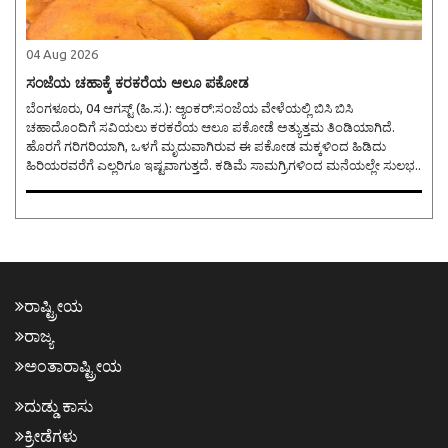
04 Aug 2026
ಸಂಜೆಯ ಚಹಾಕ್ಕೆ ಕರಕರೆಯ ಆಲೂ ಪಕೋಡ
ಬೆಂಗಳೂರು, 04 ಆಗಸ್ಟ್ (ಹಿ.ಸ.): ಆ್ಯಂಕರ್:ಸಂಜೆಯ ವೇಳೆಯಲ್ಲಿ ಬಿಸಿ ಬಿಸಿ
ಚಹಾದೊಂದಿಗೆ ಸವಿಯಲು ಕರಕರೆಯ ಆಲೂ ಪಕೋಡೆ ಅತ್ಯುತ್ತಮ ತಿಂಡಿಯಾಗಿದೆ.
ಹೊರಗೆ ಗರಿಗರಿಯಾಗಿ, ಒಳಗೆ ಮೃದುವಾಗಿರುವ ಈ ಪಕೋಡ ಮಕ್ಕಳಿಂದ ಹಿಡಿದು
ಹಿರಿಯರವರೆಗೆ ಎಲ್ಲರಿಗೂ ಇಷ್ಟವಾಗುತ್ತದೆ. ಕಡಿಮೆ ಸಾಮಗ್ರಿಗಳಿಂದ ಮನೆಯಲ್ಲೇ ಸುಲಭ..
ರಾಷ್ಟ್ರೀಯ
ರಾಜ್ಯ
ಅಂತಾರಾಷ್ಟ್ರೀಯ
ದುಡ್ಡು ಕಾಸು
ಕ್ರೀಡೆಗಳು