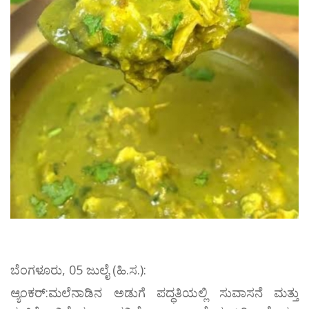
ಬೆಂಗಳೂರು, 05 ಜುಲೈ (ಹಿ.ಸ.):
ಆ್ಯಂಕರ್:ಮಲೆನಾಡಿನ ಅಡುಗೆ ಪದ್ಧತಿಯಲ್ಲಿ ಸುವಾಸನೆ ಮತ್ತು