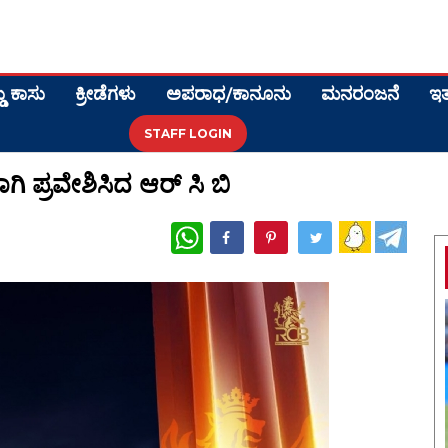
ಡು ಕಾಸು
ಕ್ರೀಡೆಗಳು
ಅಪರಾಧ/ಕಾನೂನು
ಮನರಂಜನೆ
ಇತ
STAFF LOGIN
ಿ ಪ್ರವೇಶಿಸಿದ ಆರ್ ಸಿ ಬಿ
WhatsApp