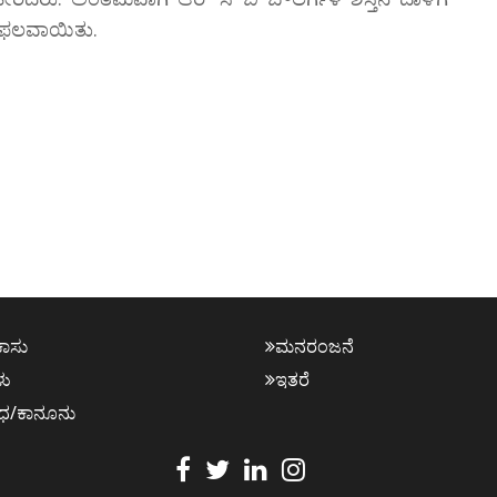
ಿಫಲವಾಯಿತು.
ಕಾಸು
ಮನರಂಜನೆ
ಳು
ಇತರೆ
ಧ/ಕಾನೂನು