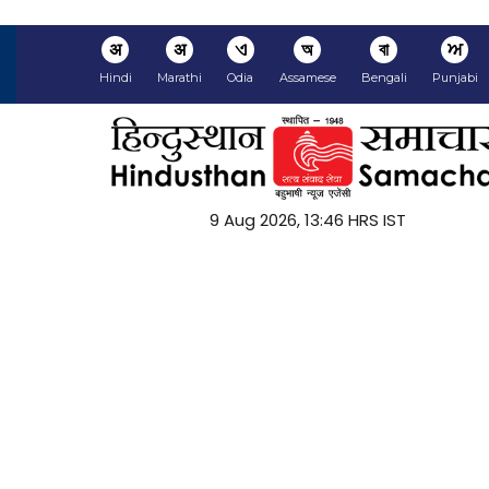
अ
अ
ଏ
অ
বা
ਅ
Hindi
Marathi
Odia
Assamese
Bengali
Punjabi
9 Aug 2026, 13:46 HRS IST