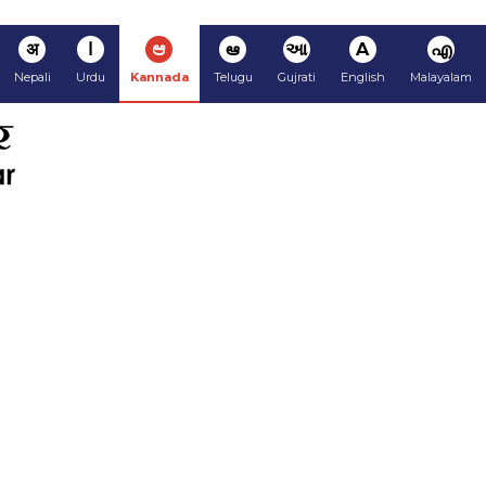
अ
ا
ಆ
ఆ
આ
A
എ
Nepali
Urdu
Kannada
Telugu
Gujrati
English
Malayalam