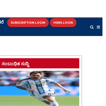
ರೆ
SUBSCRIPTION LOGIN
HSNS LOGIN
ಸಂಬಂಧಿತ ಸುದ್ದಿ