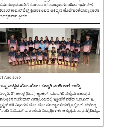
ಸಮಾರಂಭದೊಂದಿಗೆ ಸೋಮವಾರ ಮುಕ್ತಾಯಗೊಂಡಿತು. ಇದೇ ವೇಳೆ
2030ರ ಕಾಮನ್‌ವೆಲ್ತ್ ಕ್ರೀಡಾಕೂಟದ ಆತಿಥ್ಯದ ಹೊಣೆಗಾರಿಕೆಯನ್ನು ಭಾರತ
ಅಧಿಕೃತವಾಗಿ ಸ್ವೀಕರಿ..
01 Aug 2026
ರಾಷ್ಟ್ರಮಟ್ಟದ ಖೋ-ಖೋ : ಬಳ್ಳಾರಿ ನಂದಿ ಶಾಲೆ ಆಯ್ಕೆ
ಳ್ಳಾರಿ, 01 ಆಗಸ್ಟ್ (ಹಿ.ಸ.) ಆ್ಯಂಕರ್ : ಯಾದಗಿರಿ ಜಿಲ್ಲೆಯ ಶಹಾಪುರ
ತಾಲ್ಲೂಕಿನ ಸುಬೇದಾರ್ ವಿದ್ಯಾಲಯದಲ್ಲಿ ಇತ್ತೀಚೆಗೆ ನಡೆದ ಸಿ.ಬಿ.ಎಸ್.ಇ.
ಕ್ಲಸ್ಟರ್ VIII ವಿಭಾಗದ ಖೋ-ಖೋ ಪಂದ್ಯಾವಳಿಯಲ್ಲಿ ಇಲ್ಲಿನ ಬಿ. ಬೆಳಗಲ್ನ
''ನಂದಿ ಸಿ.ಬಿ.ಎಸ್.ಇ. ಶಾಲೆಯ ವಿದ್ಯಾರ್ಥಿಗಳು ಅತ್ಯುತ್ತಮ ಸಾಧನೆಗೈದಿದ್ದು,..