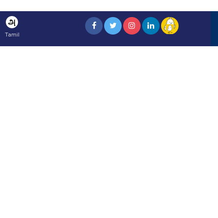
அ
Tamil