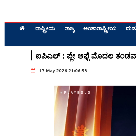
ರಾಷ್ಟ್ರೀಯ
ರಾಜ್ಯ
ಅಂತಾರಾಷ್ಟ್ರೀಯ
ದುಡ್
ಐಪಿಎಲ್ : ಪ್ಲೇ ಆಫ್ಗೆ ಮೊದಲ ತಂಡವಾಗ
17 May 2026 21:06:53