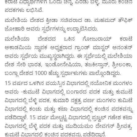
ಕರಾಟೆ ವಿಧ್ಯಾರ್ಥಿಗಳಿಗೆ ಒಂದು ಚಿನ್ನ, ಎರಡು ಬೆಳ್ಳಿ, ಮೂರು ಕಂಚಿನ
ಪದಕಗಳು ಲಭಿಸಿವೆ.
ಮಲೇಶಿಯ ದೇಶದ ಕ್ರೀಡಾ ಸಚಿವರಾದ ಡಾ. ಮಹಮದ್ ತೌಫಿಕ್
ಜೋಹಾರಿ ಅವರು ಸ್ಪರ್ಧೆಗಳನ್ನು ಉದ್ಘಾಟಿಸಿದರು.
ಮಲೇಶಿಯಾ ದೇಶದದ ಒಕಿನ ಗೋಜುರಾಯ್ ಕರಾಟೆ
ಅಕಾಡಮಿಯ ಸ್ಥಾಪಕ ಅಧ್ಯಕ್ಷರಾದ ಗ್ರಾಂಡ್ ಮಾಸ್ಟರ್ ಅನಂತನ್
ಅವರು ಸ್ಪರ್ಧೆಯ ಮುಖ್ಯಸ್ಥರಾಗಿದ್ದರು. ಈ ಸ್ಪರ್ಧೆಯಲ್ಲಿ ಮಲೇಶಿಯಾ
ದೇಶ ಸೇರಿ ಭಾರತ, ಇಂಡೋನೇಷಿಯಾ, ತಜಕೀಸ್ತಾನ್, ಶ್ರೀಲಂಕಾ,
ಬಂಗ್ಲಾ ದೇಶದ 1000 ಹೆಚ್ಚು ಸ್ಪರ್ಧಾಳುಗಳು ಪಾಲ್ಗೊಂಡಿದ್ದರು.
15 ವರ್ಷದ ಒಳಗಿನ ವಯಸ್ಸಿನ ವಿಭಾಗದಲ್ಲಿ ನಯೋನಿಕ ಮಂಗಳಂ
ಅವರು -ಕುಮುಟೆ ವಿಭಾಗದಲ್ಲಿ ಬಂಗಾರದ ಪದಕ ಮತ್ತು ಕುಮುಟೆ
ವಿಭಾಗದಲ್ಲಿ ಬೆಳ್ಳಿ ಪದಕ, ಕುಮಾರಿ ನಕ್ಷತ್ರ ವರ್ಣ ಮಂಗಳಂ ಕುಮಿಟೆ
ವಿಭಾಗದಲ್ಲಿ ಕಂಚು ಮತ್ತು ಕಟಾ ವಿಭಾಗದಲ್ಲಿ ಕಂಚಿನ ಪದಕವನ್ನು
ಪಡೆದಿದ್ದಾಳೆ. 15 ವರ್ಷ ಮೇಲ್ಪಟ್ಟ ವಿಭಾಗದಲ್ಲಿ ಪ್ರಜ್ವಲ್ ಗಣೇಶ ಕಟಾ
ವಿಭಾಗದಲ್ಲಿ ಬೆಳ್ಳಿ ಪದಕ ಮತ್ತು ಮುದಿಯಮಂ ದೇವಗನ್ ಶ್ರೀವತ್ಸ,
ಕುಮಟೆ ವಿಭಾಗದಲ್ಲಿ ಕಂಚಿನ ಪದಕವನ್ನು ಪಡೆದಿದ್ದಾನೆ.