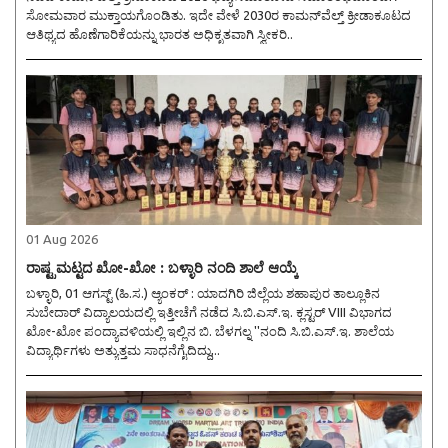
ಸೋಮವಾರ ಮುಕ್ತಾಯಗೊಂಡಿತು. ಇದೇ ವೇಳೆ 2030ರ ಕಾಮನ್‌ವೆಲ್ತ್ ಕ್ರೀಡಾಕೂಟದ
ಆತಿಥ್ಯದ ಹೊಣೆಗಾರಿಕೆಯನ್ನು ಭಾರತ ಅಧಿಕೃತವಾಗಿ ಸ್ವೀಕರಿ..
01 Aug 2026
ರಾಷ್ಟ್ರಮಟ್ಟದ ಖೋ-ಖೋ : ಬಳ್ಳಾರಿ ನಂದಿ ಶಾಲೆ ಆಯ್ಕೆ
ಬಳ್ಳಾರಿ, 01 ಆಗಸ್ಟ್ (ಹಿ.ಸ.) ಆ್ಯಂಕರ್ : ಯಾದಗಿರಿ ಜಿಲ್ಲೆಯ ಶಹಾಪುರ ತಾಲ್ಲೂಕಿನ
ಸುಬೇದಾರ್ ವಿದ್ಯಾಲಯದಲ್ಲಿ ಇತ್ತೀಚೆಗೆ ನಡೆದ ಸಿ.ಬಿ.ಎಸ್.ಇ. ಕ್ಲಸ್ಟರ್ VIII ವಿಭಾಗದ
ಖೋ-ಖೋ ಪಂದ್ಯಾವಳಿಯಲ್ಲಿ ಇಲ್ಲಿನ ಬಿ. ಬೆಳಗಲ್ನ ''ನಂದಿ ಸಿ.ಬಿ.ಎಸ್.ಇ. ಶಾಲೆಯ
ವಿದ್ಯಾರ್ಥಿಗಳು ಅತ್ಯುತ್ತಮ ಸಾಧನೆಗೈದಿದ್ದು,..