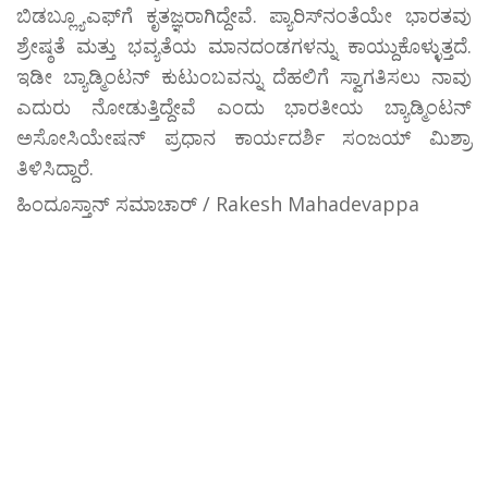
ಬಿಡಬ್ಲ್ಯೂಎಫ್‌ಗೆ ಕೃತಜ್ಞರಾಗಿದ್ದೇವೆ. ಪ್ಯಾರಿಸ್‌ನಂತೆಯೇ ಭಾರತವು
ಶ್ರೇಷ್ಠತೆ ಮತ್ತು ಭವ್ಯತೆಯ ಮಾನದಂಡಗಳನ್ನು ಕಾಯ್ದುಕೊಳ್ಳುತ್ತದೆ.
ಇಡೀ ಬ್ಯಾಡ್ಮಿಂಟನ್ ಕುಟುಂಬವನ್ನು ದೆಹಲಿಗೆ ಸ್ವಾಗತಿಸಲು ನಾವು
ಎದುರು ನೋಡುತ್ತಿದ್ದೇವೆ ಎಂದು ಭಾರತೀಯ ಬ್ಯಾಡ್ಮಿಂಟನ್
ಅಸೋಸಿಯೇಷನ್ ಪ್ರಧಾನ ಕಾರ್ಯದರ್ಶಿ ಸಂಜಯ್ ಮಿಶ್ರಾ
ತಿಳಿಸಿದ್ದಾರೆ.
ಹಿಂದೂಸ್ತಾನ್ ಸಮಾಚಾರ್ / Rakesh Mahadevappa