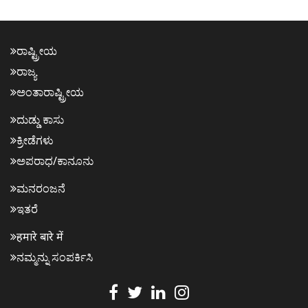
ರಾಷ್ಟ್ರೀಯ
ರಾಜ್ಯ
ಅಂತಾರಾಷ್ಟ್ರೀಯ
ದುಡ್ಡು ಕಾಸು
ಕ್ರೀಡೆಗಳು
ಅಪರಾಧ/ಕಾನೂನು
ಮನರಂಜನೆ
ಇತರೆ
हमारे बारे में
ನಮ್ಮನ್ನು ಸಂಪರ್ಕಿಸಿ