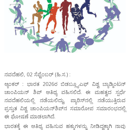
ನವದೆಹಲಿ, 02 ಸೆಪ್ಟೆಂಬರ್ (ಹಿ.ಸ.) :
ಆ್ಯಂಕರ್ : ಭಾರತ 2026ರ ಬಿಡಬ್ಲ್ಯೂಎಫ್ ವಿಶ್ವ ಬ್ಯಾಡ್ಮಿಂಟನ್
ಚಾಂಪಿಯನ್‌ ಶಿಪ್ ಆತಿಥ್ಯ ವಹಿಸಲಿದೆ. ಈ ಮಹತ್ವದ ಸ್ಪರ್ಧೆ
ನವದೆಹಲಿಯಲ್ಲಿ ನಡೆಯಲಿದ್ದು, ಪ್ಯಾರಿಸ್‌ನಲ್ಲಿ ನಡೆಯುತ್ತಿರುವ
ಪ್ರಸ್ತುತ ವಿಶ್ವ ಚಾಂಪಿಯನ್‌ಶಿಪ್‌ನ ಸಮಾರೋಪ ಸಮಾರಂಭದಲ್ಲಿ
ಈ ಘೋಷಣೆ ಮಾಡಲಾಗಿದೆ.
ಭಾರತಕ್ಕೆ ಈ ಆತಿಥ್ಯ ವಹಿಸುವ ಹಕ್ಕುಗಳನ್ನು ನೀಡಿದ್ದಕ್ಕಾಗಿ ನಾವು