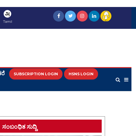
அ
Tamil
ರೆ
SUBSCRIPTION LOGIN
HSNS LOGIN
ಸಂಬಂಧಿತ ಸುದ್ದಿ