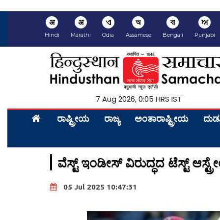
अ
अ
ଏ
অ
বা
ਅ
Hindi
Marathi
Odia
Assamese
Bengali
Punjabi
7 Aug 2026, 0:05 HRS IST
ರಾಷ್ಟ್ರೀಯ
ರಾಜ್ಯ
ಅಂತಾರಾಷ್ಟ್ರೀಯ
ದುಡ್
ವೆಸ್ಟ್ ಇಂಡೀಸ್ ವಿರುದ್ಧದ ಟೆಸ್ಟ್ ಆಸ್ಟ
05 Jul 2025 10:47:31