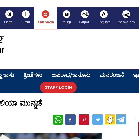
अ
ا
ಆ
ఆ
આ
A
എ
Nepali
Urdu
Kannada
Telugu
Gujrati
English
Malayalam
ಡು ಕಾಸು
ಕ್ರೀಡೆಗಳು
ಅಪರಾಧ/ಕಾನೂನು
ಮನರಂಜನೆ
ಇತ
STAFF LOGIN
್ರೇಲಿಯಾ ಮುನ್ನಡೆ
WhatsApp