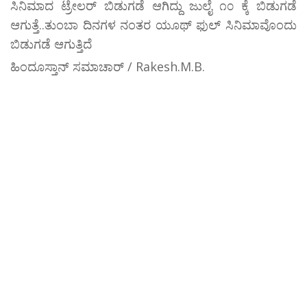
ಸಿನಿಮಾದ ಟ್ರೇಲರ್ ಬಿಡುಗಡೆ ಆಗಿದ್ದು ಜುಲೈ ೧೦ ಕ್ಕೆ ಬಿಡುಗಡೆ
ಆಗುತ್ತೆ..ತುಂಬಾ ದಿನಗಳ ನಂತರ ಯೂಥ್ ಫುಲ್ ಸಿನಿಮಾವೊಂದು
ಬಿಡುಗಡೆ ಆಗುತ್ತಿದೆ
ಹಿಂದೂಸ್ತಾನ್ ಸಮಾಚಾರ್ / Rakesh.M.B.