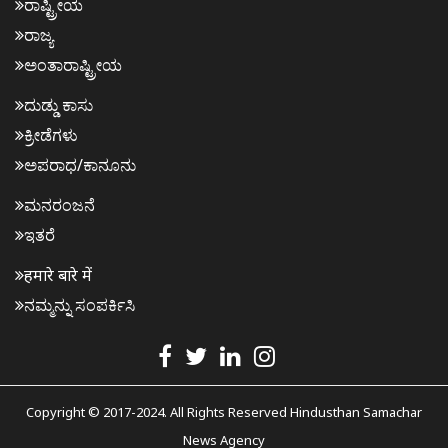
ರಾಷ್ಟ್ರೀಯ
ರಾಜ್ಯ
ಅಂತಾರಾಷ್ಟ್ರೀಯ
ದುಡ್ಡು ಕಾಸು
ಕ್ರೀಡೆಗಳು
ಅಪರಾಧ/ಕಾನೂನು
ಮನರಂಜನೆ
ಇತರೆ
हमारे बारे में
ನಮ್ಮನ್ನು ಸಂಪರ್ಕಿಸಿ
Copyright © 2017-2024. All Rights Reserved Hindusthan Samachar
News Agency