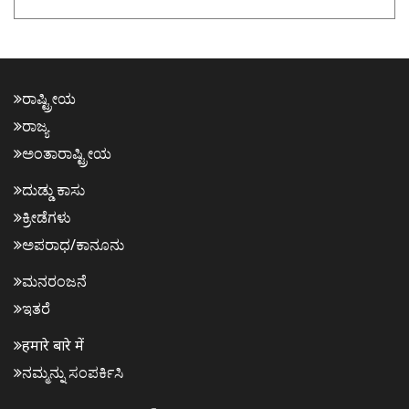
ರಾಷ್ಟ್ರೀಯ
ರಾಜ್ಯ
ಅಂತಾರಾಷ್ಟ್ರೀಯ
ದುಡ್ಡು ಕಾಸು
ಕ್ರೀಡೆಗಳು
ಅಪರಾಧ/ಕಾನೂನು
ಮನರಂಜನೆ
ಇತರೆ
हमारे बारे में
ನಮ್ಮನ್ನು ಸಂಪರ್ಕಿಸಿ