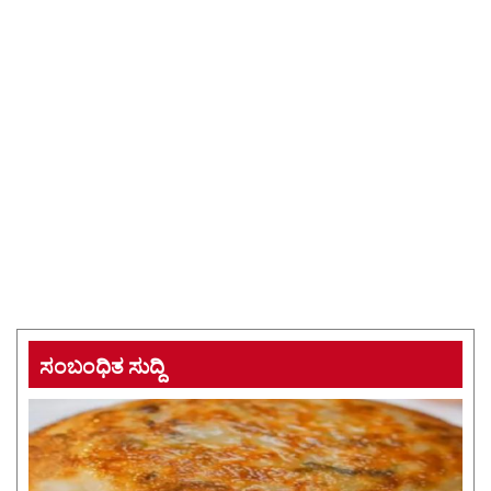
ಸಂಬಂಧಿತ ಸುದ್ದಿ