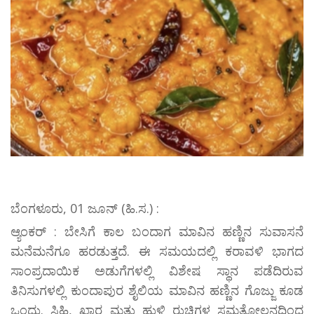
ಬೆಂಗಳೂರು, 01 ಜೂನ್ (ಹಿ.ಸ.) :
ಆ್ಯಂಕರ್ : ಬೇಸಿಗೆ ಕಾಲ ಬಂದಾಗ ಮಾವಿನ ಹಣ್ಣಿನ ಸುವಾಸನೆ
ಮನೆಮನೆಗೂ ಹರಡುತ್ತದೆ. ಈ ಸಮಯದಲ್ಲಿ ಕರಾವಳಿ ಭಾಗದ
ಸಾಂಪ್ರದಾಯಿಕ ಅಡುಗೆಗಳಲ್ಲಿ ವಿಶೇಷ ಸ್ಥಾನ ಪಡೆದಿರುವ
ತಿನಿಸುಗಳಲ್ಲಿ ಕುಂದಾಪುರ ಶೈಲಿಯ ಮಾವಿನ ಹಣ್ಣಿನ ಗೊಜ್ಜು ಕೂಡ
ಒಂದು. ಸಿಹಿ, ಖಾರ ಮತ್ತು ಹುಳಿ ರುಚಿಗಳ ಸಮತೋಲನದಿಂದ