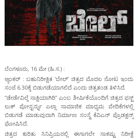
ಬೆಂಗಳೂರು, 16 ಮೇ (ಹಿ.ಸ.) :
ಆ್ಯಂಕರ್ : ಬಹುನಿರೀಕ್ಷಿತ ‘ಬೇಲ್’ ಚಿತ್ರದ ಮೊದಲ ನೋಟ ಇಂದು
ಸಂಜೆ 6.30ಕ್ಕೆ ಬಿಡುಗಡೆಯಾಗಲಿದೆ ಎಂದು ಚಿತ್ರತಂಡ ತಿಳಿಸಿದೆ.
“ಡೇರ್ಡೆವಿಲ್ಗೆ ಸಾಕ್ಷಿಯಾಗಿರಿ” ಎಂಬ ಶೀರ್ಷಿಕೆಯೊಂದಿಗೆ ಚಿತ್ರದ ಫಸ್ಟ್
ಲುಕ್ ಪೋಸ್ಟರ್ನ್ನು ಎಲ್ಲಾ ಸಾಮಾಜಿಕ ಮಾಧ್ಯಮ ವೇದಿಕೆಗಳಲ್ಲಿ
ಬಿಡುಗಡೆ ಮಾಡುವುದಾಗಿ ನಿರ್ಮಾಣ ಸಂಸ್ಥೆ ಕೆವಿಎನ್ ಪ್ರೊಡಕ್ಷನ್ಸ್
ಘೋಷಿಸಿದೆ.
ಚಿತ್ರದ ಕುರಿತು ಸಿನಿಪ್ರಿಯರಲ್ಲಿ ಈಗಾಗಲೇ ಸಾಕಷ್ಟು ನಿರೀಕ್ಷೆ