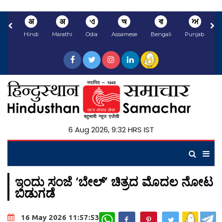
अ
अ
ଏ
অ
বা
ਅ
Hindi
Marathi
Odia
Assamese
Bengali
Punjabi
N
6 Aug 2026, 9:32 HRS IST
ಇಂದು ಸಂಜೆ ‘ಬೇಲ್’ ಚಿತ್ರದ ಮೊದಲ ನೋಟ
ಬಿಡುಗಡೆ
WhatsApp
16 May 2026 11:57:53