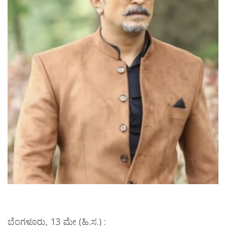
ಬೆಂಗಳೂರು, 13 ಮೇ (ಹಿ.ಸ.) :