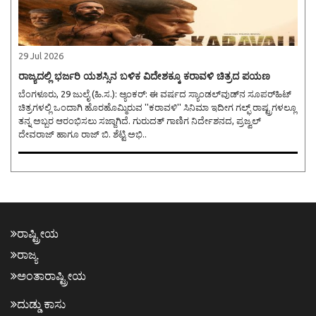
29 Jul 2026
ರಾಜ್ಯದಲ್ಲಿ ಭರ್ಜರಿ ಯಶಸ್ಸಿನ ಬಳಿಕ ವಿದೇಶಕ್ಕೂ ಕರಾವಳಿ ಚಿತ್ರದ ಪಯಣ
ಬೆಂಗಳೂರು, 29 ಜುಲೈ (ಹಿ.ಸ.): ಆ್ಯಂಕರ್: ಈ ವರ್ಷದ ಸ್ಯಾಂಡಲ್‌ವುಡ್‌ನ ಸೂಪರ್‌ಹಿಟ್
ಚಿತ್ರಗಳಲ್ಲಿ ಒಂದಾಗಿ ಹೊರಹೊಮ್ಮಿರುವ ''ಕರಾವಳಿ'' ಸಿನಿಮಾ ಇದೀಗ ಗಲ್ಫ್‌ ರಾಷ್ಟ್ರಗಳಲ್ಲೂ
ತನ್ನ ಅಬ್ಬರ ಆರಂಭಿಸಲು ಸಜ್ಜಾಗಿದೆ. ಗುರುದತ್ ಗಾಣಿಗ ನಿರ್ದೇಶನದ, ಪ್ರಜ್ವಲ್
ದೇವರಾಜ್ ಹಾಗೂ ರಾಜ್ ಬಿ. ಶೆಟ್ಟಿ ಅಭಿ..
ರಾಷ್ಟ್ರೀಯ
ರಾಜ್ಯ
ಅಂತಾರಾಷ್ಟ್ರೀಯ
ದುಡ್ಡು ಕಾಸು