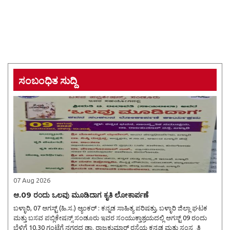
ಸಂಬಂಧಿತ ಸುದ್ದಿ
07 Aug 2026
ಆ.09 ರಂದು ಒಲವು ಮೂಡಿದಾಗ ಕೃತಿ ಲೋಕಾರ್ಪಣೆ
ಬಳ್ಳಾರಿ, 07 ಆಗಸ್ಟ್ (ಹಿ.ಸ.) ಆ್ಯಂಕರ್ : ಕನ್ನಡ ಸಾಹಿತ್ಯ ಪರಿಷತ್ತು, ಬಳ್ಳಾರಿ ಜಿಲ್ಲಾ ಘಟಕ
ಮತ್ತು ಬಸವ ಪಬ್ಲಿಕೇಷನ್ಸ್ ಸಂಡೂರು ಇವರ ಸಂಯುಕ್ತಾಶ್ರಯದಲ್ಲಿ ಆಗಸ್ಟ್ 09 ರಂದು
ಬೆಳಿಗ್ಗೆ 10.30 ಗಂಟೆಗೆ ನಗರದ ಡಾ. ರಾಜಕುಮಾರ್ ರಸ್ತೆಯ ಕನ್ನಡ ಮತ್ತು ಸಂಸ್ಕೃತಿ