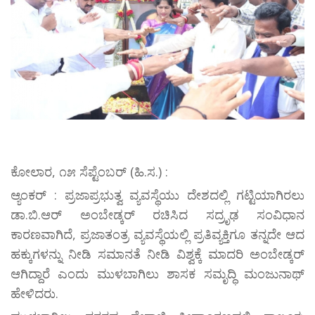
ಕೋಲಾರ, ೧೫ ಸೆಪ್ಟೆಂಬರ್ (ಹಿ.ಸ.) :
ಆ್ಯಂಕರ್ : ಪ್ರಜಾಪ್ರಭುತ್ವ ವ್ಯವಸ್ಥೆಯು ದೇಶದಲ್ಲಿ ಗಟ್ಟಿಯಾಗಿರಲು
ಡಾ.ಬಿ.ಆರ್ ಅಂಬೇಡ್ಕರ್ ರಚಿಸಿದ ಸದ್ರೃಢ ಸಂವಿಧಾನ
ಕಾರಣವಾಗಿದೆ, ಪ್ರಜಾತಂತ್ರ ವ್ಯವಸ್ಥೆಯಲ್ಲಿ ಪ್ರತಿವ್ಯಕ್ತಿಗೂ ತನ್ನದೇ ಆದ
ಹಕ್ಕುಗಳನ್ನು ನೀಡಿ ಸಮಾನತೆ ನೀಡಿ ವಿಶ್ವಕ್ಕೆ ಮಾದರಿ ಅಂಬೇಡ್ಕರ್
ಆಗಿದ್ದಾರೆ ಎಂದು ಮುಳಬಾಗಿಲು ಶಾಸಕ ಸಮೃದ್ಧಿ ಮಂಜುನಾಥ್
ಹೇಳಿದರು.