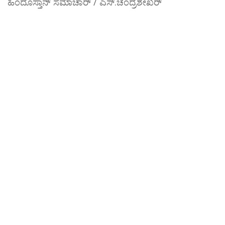
ಹಿಂದೂಸ್ತಾನ್ ಸಮಾಚಾರ್ / ಎಸ್.ಚಂದ್ರಶೇಖರ್