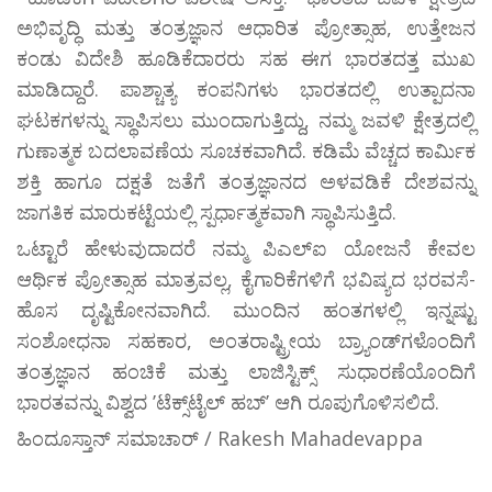
ಅಭಿವೃದ್ಧಿ ಮತ್ತು ತಂತ್ರಜ್ಞಾನ ಆಧಾರಿತ ಪ್ರೋತ್ಸಾಹ, ಉತ್ತೇಜನ
ಕಂಡು ವಿದೇಶಿ ಹೂಡಿಕೆದಾರರು ಸಹ ಈಗ ಭಾರತದತ್ತ ಮುಖ
ಮಾಡಿದ್ದಾರೆ. ಪಾಶ್ಚಾತ್ಯ ಕಂಪನಿಗಳು ಭಾರತದಲ್ಲಿ ಉತ್ಪಾದನಾ
ಘಟಕಗಳನ್ನು ಸ್ಥಾಪಿಸಲು ಮುಂದಾಗುತ್ತಿದ್ದು, ನಮ್ಮ ಜವಳಿ ಕ್ಷೇತ್ರದಲ್ಲಿ
ಗುಣಾತ್ಮಕ ಬದಲಾವಣೆಯ ಸೂಚಕವಾಗಿದೆ. ಕಡಿಮೆ ವೆಚ್ಚದ ಕಾರ್ಮಿಕ
ಶಕ್ತಿ ಹಾಗೂ ದಕ್ಷತೆ ಜತೆಗೆ ತಂತ್ರಜ್ಞಾನದ ಅಳವಡಿಕೆ ದೇಶವನ್ನು
ಜಾಗತಿಕ ಮಾರುಕಟ್ಟೆಯಲ್ಲಿ ಸ್ಪರ್ಧಾತ್ಮಕವಾಗಿ ಸ್ಥಾಪಿಸುತ್ತಿದೆ.
ಒಟ್ಟಾರೆ ಹೇಳುವುದಾದರೆ ನಮ್ಮ ಪಿಎಲ್ಐ ಯೋಜನೆ ಕೇವಲ
ಆರ್ಥಿಕ ಪ್ರೋತ್ಸಾಹ ಮಾತ್ರವಲ್ಲ, ಕೈಗಾರಿಕೆಗಳಿಗೆ ಭವಿಷ್ಯದ ಭರವಸೆ-
ಹೊಸ ದೃಷ್ಟಿಕೋನವಾಗಿದೆ. ಮುಂದಿನ ಹಂತಗಳಲ್ಲಿ ಇನ್ನಷ್ಟು
ಸಂಶೋಧನಾ ಸಹಕಾರ, ಅಂತರಾಷ್ಟ್ರೀಯ ಬ್ರ್ಯಾಂಡ್‌ಗಳೊಂದಿಗೆ
ತಂತ್ರಜ್ಞಾನ ಹಂಚಿಕೆ ಮತ್ತು ಲಾಜಿಸ್ಟಿಕ್ಸ್ ಸುಧಾರಣೆಯೊಂದಿಗೆ
ಭಾರತವನ್ನು ವಿಶ್ವದ ʼಟೆಕ್ಸ್‌ಟೈಲ್‌ ಹಬ್ʼ ಆಗಿ ರೂಪುಗೊಳಿಸಲಿದೆ.
ಹಿಂದೂಸ್ತಾನ್ ಸಮಾಚಾರ್ / Rakesh Mahadevappa