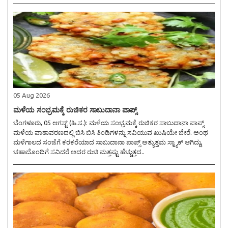
05 Aug 2026
ಮಳೆಯ ಸಂಭ್ರಮಕ್ಕೆ ರುಚಿಕರ ಸಾಬುದಾನಾ ಪಾಪ್ಸ್
ಬೆಂಗಳೂರು, 05 ಆಗಸ್ಟ್ (ಹಿ.ಸ.): ಮಳೆಯ ಸಂಭ್ರಮಕ್ಕೆ ರುಚಿಕರ ಸಾಬುದಾನಾ ಪಾಪ್ಸ್
ಮಳೆಯ ವಾತಾವರಣದಲ್ಲಿ ಬಿಸಿ ಬಿಸಿ ತಿಂಡಿಗಳನ್ನು ಸವಿಯುವ ಖುಷಿಯೇ ಬೇರೆ. ಅಂಥ
ಮಳೆಗಾಲದ ಸಂಜೆಗೆ ಕರಕರೆಯಾದ ಸಾಬುದಾನಾ ಪಾಪ್ಸ್ ಅತ್ಯುತ್ತಮ ಸ್ನ್ಯಾಕ್ ಆಗಿದ್ದು,
ಚಹಾದೊಂದಿಗೆ ಸವಿದರೆ ಅದರ ರುಚಿ ಮತ್ತಷ್ಟು ಹೆಚ್ಚುತ್ತದ..