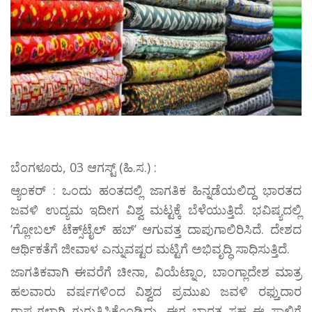
ಬೆಂಗಳೂರು, 03 ಆಗಸ್ಟ್ (ಹಿ.ಸ.) :
ಆ್ಯಂಕರ್ : ಒಂದು ಹಂತದಲ್ಲಿ ಜಾಗತಿಕ ಹಿನ್ನಡೆಯಲಿದ್ದ ಭಾರತದ
ಜವಳಿ ಉದ್ಯಮ ಇದೀಗ ವಿಶ್ವ ಮಟ್ಟಕ್ಕೆ ಬೆಳೆಯುತ್ತಿದೆ. ಭವಿಷ್ಯದಲ್ಲಿ
ʼಗ್ಲೋಬಲ್‌ ಟೆಕ್ಸ್‌ಟೈಲ್‌ ಹಬ್‌ʼ ಆಗುವತ್ತ ದಾಪುಗಾಲಿರಿಸಿದೆ. ದೇಶದ
ಆರ್ಥಿಕತೆಗೆ ಜೀವಾಳ ಎನ್ನುವಷ್ಟರ ಮಟ್ಟಿಗೆ ಅಭಿವೃದ್ಧಿ ಸಾಧಿಸುತ್ತಿದೆ.
ಜಾಗತಿಕವಾಗಿ ಈವರೆಗೆ ಚೀನಾ, ವಿಯೆಟ್ನಾಂ, ಬಾಂಗ್ಲಾದೇಶ ಮಾತ್ರ
ಹಲವಾರು ವರ್ಷಗಳಿಂದ ವಿಶ್ವದ ಪ್ರಮುಖ ಜವಳಿ ರಫ್ತುದಾರ
ರಾಷ್ಟ್ರಗಳಾಗಿ ಗುರುತಿಸಿಕೊಂಡಿದ್ದು, ಈಗ ಭಾರತ ಸಹ ಈ ಸಾಲಿಗೆ