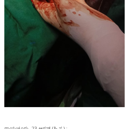
ರಾಯಚೂರು, 23 ಆಗಸ್ಟ್ (ಹಿ.ಸ.) :