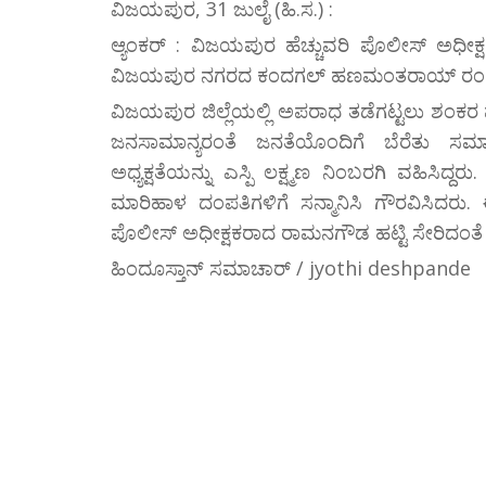
ವಿಜಯಪುರ, 31 ಜುಲೈ (ಹಿ.ಸ.) :
ಆ್ಯಂಕರ್ : ವಿಜಯಪುರ ಹೆಚ್ಚುವರಿ ಪೊಲೀಸ್ ಅಧೀ
ವಿಜಯಪುರ ನಗರದ ಕಂದಗಲ್ ಹಣಮಂತರಾಯ್ ರಂಗಮಂ
ವಿಜಯಪುರ ಜಿಲ್ಲೆಯಲ್ಲಿ ಅಪರಾಧ ತಡೆಗಟ್ಟಲು ಶಂಕರ 
ಜನಸಾಮಾನ್ಯರಂತೆ ಜನತೆಯೊಂದಿಗೆ ಬೆರೆತು ಸಮಾಜಕ
ಅಧ್ಯಕ್ಷತೆಯನ್ನು ಎಸ್ಪಿ ಲಕ್ಷ್ಮಣ ನಿಂಬರಗಿ ವಹಿಸಿ
ಮಾರಿಹಾಳ ದಂಪತಿಗಳಿಗೆ ಸನ್ಮಾನಿಸಿ ಗೌರವಿಸಿದರು. ಈ
ಪೊಲೀಸ್ ಅಧೀಕ್ಷಕರಾದ ರಾಮನಗೌಡ ಹಟ್ಟಿ ಸೇರಿದಂತೆ ಗಣ
ಹಿಂದೂಸ್ತಾನ್ ಸಮಾಚಾರ್ / jyothi deshpande