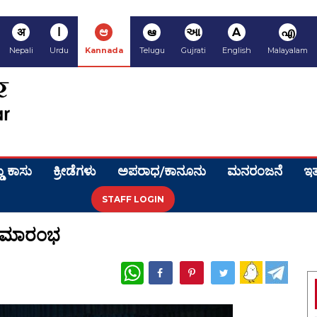
अ
ا
ಆ
ఆ
આ
A
എ
Nepali
Urdu
Kannada
Telugu
Gujrati
English
Malayalam
ಡು ಕಾಸು
ಕ್ರೀಡೆಗಳು
ಅಪರಾಧ/ಕಾನೂನು
ಮನರಂಜನೆ
ಇತ
STAFF LOGIN
ಿ ಸಮಾರಂಭ
WhatsApp