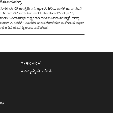
ಟಿ.ಬಿ.ಜಯಚಂದ್ರ
ೆಂಗಳೂರು, 09 ಆಗಸ್ಟ್ (ಹಿ.ಸ.): ಆ್ಯಂಕರ್: ಹಿರಿಯ ಶಾಸಕ ಹಾಗೂ ಮಾಜಿ
ಸಚಿವರಾದ ಟಿಬಿ ಜಯಚಂದ್ರ ಅವರು ಸೋಮವಾರದಿಂದ (ಆ.10)
ಹಂಗಾಮಿ ವಿಧಾನಸಭಾ ಅಧ್ಯಕ್ಷರಾಗಿ ಕಾರ್ಯ ನಿರ್ವಹಿಸಲಿದ್ದಾರೆ. ಆಗಸ್ಟ್
13ರಿಂದ 27ರವರೆಗೆ 10 ದಿನಗಳ ಕಾಲ ನಡೆಯಲಿರುವ ಮಳೆಗಾಲದ ವಿಧಾನ
ಸಭೆ ಅಧಿವೇಶನವನ್ನು ಅವರು ನಡೆಸಿಕೊಡ..
हमारे बारे में
ನಮ್ಮನ್ನು ಸಂಪರ್ಕಿಸಿ
ncy