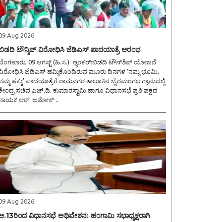
09 Aug 2026
ಬಿಡದಿ ಟೌನ್ಶಿಪ್ ವಿರೋಧಿಸಿ ಜೆಡಿಎಸ್ ಪಾದಯಾತ್ರೆ ಆರಂಭ
ೆಂಗಳೂರು, 09 ಆಗಸ್ಟ್ (ಹಿ.ಸ.): ಆ್ಯಂಕರ್:ಬಿಡದಿ ಟೌನ್‌ಶಿಪ್ ಯೋಜನೆ
ವಿರೋಧಿಸಿ ಜೆಡಿಎಸ್ ಹಮ್ಮಿಕೊಂಡಿರುವ ಮೂರು ದಿನಗಳ ‘ನಮ್ಮ ಭೂಮಿ,
ನಮ್ಮ ಹಕ್ಕು’ ಪಾದಯಾತ್ರೆಗೆ ರಾಮನಗರ ತಾಲೂಕಿನ ಬೈರಮಂಗಲ ಗ್ರಾಮದಲ್ಲಿ
ಕೇಂದ್ರ ಸಚಿವ ಎಚ್.ಡಿ. ಕುಮಾರಸ್ವಾಮಿ ಹಾಗೂ ವಿಧಾನಸಭೆ ಪ್ರತಿ ಪಕ್ಷದ
ನಾಯಕ ಆರ್. ಅಶೋಕ್ ..
09 Aug 2026
ಆ.13ರಿಂದ ವಿಧಾನಸಭೆ ಅಧಿವೇಶನ: ಹಂಗಾಮಿ ಸಭಾಧ್ಯಕ್ಷರಾಗಿ