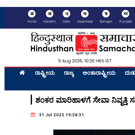
अ
अ
ଏ
অ
বা
ਅ
Hindi
Marathi
Odia
Assamese
Bengali
Punjabi
9 Aug 2026, 10:26 HRS IST
ರಾಷ್ಟ್ರೀಯ
ರಾಜ್ಯ
ಅಂತಾರಾಷ್ಟ್ರೀಯ
ದುಡ್
ಶಂಕರ ಮಾರಿಹಾಳಗೆ ಸೇವಾ ನಿವೃತ್ತ
31 Jul 2025 19:58:31