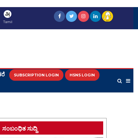
அ
Tamil
ರೆ
SUBSCRIPTION LOGIN
HSNS LOGIN
ಸಂಬಂಧಿತ ಸುದ್ದಿ