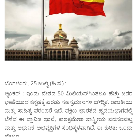
ಬೆಂಗಳೂರು, 25 ಜುಲೈ (ಹಿ.ಸ.) :
ಆ್ಯಂಕರ್ : ಇಂದು ದೇಶದ 50 ಮಿಲಿಯನ್‌ಗಿಂತಲೂ ಹೆಚ್ಚು ಜನರ
ಭಾಷೆಯಾದ ಕನ್ನಡಕ್ಕೆ ಎರಡು ಸಹಸ್ರಮಾನಗಳ ಬೌದ್ಧಿಕ, ರಾಜಕೀಯ
ಮತ್ತು ಸಾಹಿತ್ಯ ಪರಂಪರೆ ಇದೆ. ದಕ್ಷಿಣ ಭಾರತದ ಹೃದಯಭಾಗದಲ್ಲಿ
ಬೆಳೆದ ಈ ದ್ರಾವಿಡ ಭಾಷೆ, ಕಾಲಕ್ರಮೇಣ ಶಾಸ್ತ್ರೀಯ ಪದಸಂಪತ್ತು
ಮತ್ತು ಆಧುನಿಕ ಅಭಿವ್ಯಕ್ತಿಗಳ ಸಂಧಿಸ್ಥಳವಾಗಿದೆ. ಈ ಕುರಿತು ಒಂದು
ಲೇಖನ...