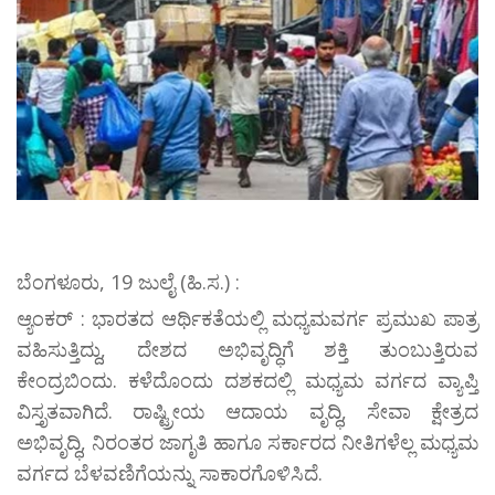
ಬೆಂಗಳೂರು, 19 ಜುಲೈ (ಹಿ.ಸ.) :
ಆ್ಯಂಕರ್ : ಭಾರತದ ಆರ್ಥಿಕತೆಯಲ್ಲಿ ಮಧ್ಯಮವರ್ಗ ಪ್ರಮುಖ ಪಾತ್ರ
ವಹಿಸುತ್ತಿದ್ದು, ದೇಶದ ಅಭಿವೃದ್ಧಿಗೆ ಶಕ್ತಿ ತುಂಬುತ್ತಿರುವ
ಕೇಂದ್ರಬಿಂದು. ಕಳೆದೊಂದು ದಶಕದಲ್ಲಿ ಮಧ್ಯಮ ವರ್ಗದ ವ್ಯಾಪ್ತಿ
ವಿಸ್ತೃತವಾಗಿದೆ. ರಾಷ್ಟ್ರೀಯ ಆದಾಯ ವೃದ್ಧಿ, ಸೇವಾ ಕ್ಷೇತ್ರದ
ಅಭಿವೃದ್ಧಿ, ನಿರಂತರ ಜಾಗೃತಿ ಹಾಗೂ ಸರ್ಕಾರದ ನೀತಿಗಳೆಲ್ಲ ಮಧ್ಯಮ
ವರ್ಗದ ಬೆಳವಣಿಗೆಯನ್ನು ಸಾಕಾರಗೊಳಿಸಿದೆ.