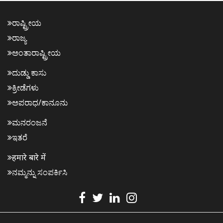
ರಾಷ್ಟ್ರೀಯ
ರಾಜ್ಯ
ಅಂತಾರಾಷ್ಟ್ರೀಯ
ದುಡ್ಡು ಕಾಸು
ಕ್ರೀಡೆಗಳು
ಅಪರಾಧ/ಕಾನೂನು
ಮನರಂಜನೆ
ಇತರೆ
हमारे बारे में
ನಮ್ಮನ್ನು ಸಂಪರ್ಕಿಸಿ