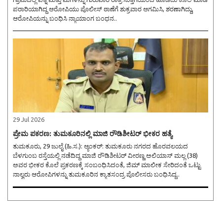
ಪರಾರಿಯಾಗಿದ್ದ ಆರೋಪಿಯು ಪೊಲೀಸ್ ಠಾಣೆಗೆ ಶುಕ್ರವಾರ ಆಗಮಿಸಿ, ಶರಣಾಗಿದ್ದು,
ಆರೋಪಿಯನ್ನು ಬಂಧಿಸಿ ನ್ಯಾಯಾಂಗ ಬಂಧನ..
29 Jul 2026
ಪ್ರೇಮ ಪಕರಣ: ತುಮಕೂರಿನಲ್ಲಿ ಮಾಜಿ ರೌಡಿಶೀಟರ್ ಭೀಕರ ಹತ್ಯೆ
ತುಮಕೂರು, 29 ಜುಲೈ (ಹಿ.ಸ.): ಆ್ಯಂಕರ್: ತುಮಕೂರು ನಗರದ ಹೊರವಲಯದ
ಬೆಳಗುಂಬ ರಸ್ತೆಯಲ್ಲಿ ನಡೆದಿದ್ದ ಮಾಜಿ ರೌಡಿಶೀಟರ್ ವೀರಣ್ಣ ಅಲಿಯಾಸ್ ಮಲ್ಲ (38)
ಅವರ ಭೀಕರ ಕೊಲೆ ಪ್ರಕರಣಕ್ಕೆ ಸಂಬಂಧಿಸಿದಂತೆ, ಜಿಮ್ ಮಾಲೀಕ ಸೇರಿದಂತೆ ಒಟ್ಟು
ನಾಲ್ವರು ಆರೋಪಿಗಳನ್ನು ತುಮಕೂರಿನ ಕ್ಯಾತಸಂದ್ರ ಪೊಲೀಸರು ಬಂಧಿಸಿದ್ದ..