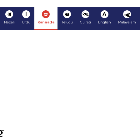
अ
ا
ಆ
ఆ
આ
A
എ
Nepali
Urdu
Kannada
Telugu
Gujrati
English
Malayalam