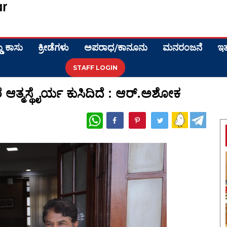
ಡು ಕಾಸು
ಕ್ರೀಡೆಗಳು
ಅಪರಾಧ/ಕಾನೂನು
ಮನರಂಜನೆ
ಇತ
STAFF LOGIN
ರ ಆತ್ಮಸ್ಥೈರ್ಯ ಕುಸಿದಿದೆ : ಆರ್‌.ಅಶೋಕ
WhatsApp