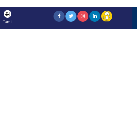
அ
Tamil