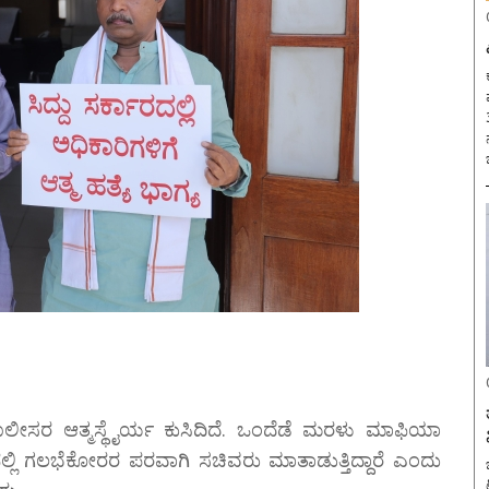
ಕ
್ಲ. ಪೊಲೀಸರ ಆತ್ಮಸ್ಥೈರ್ಯ ಕುಸಿದಿದೆ. ಒಂದೆಡೆ ಮರಳು ಮಾಫಿಯಾ
ರಿನಲ್ಲಿ ಗಲಭೆಕೋರರ ಪರವಾಗಿ ಸಚಿವರು ಮಾತಾಡುತ್ತಿದ್ದಾರೆ ಎಂದು
ಬ