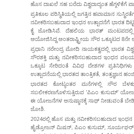
ಹೊಸ ದಾಖಲೆ ಸಹ ಬರೆದು ವಿಶ್ವದಾದ್ಯಂತ ಹೆಗ್ಗಳಿಕೆಗೆ ಪಾತ್ರ
ಪ್ರತಿಕೂಲ ಪರಿಸ್ಥಿತಿಯಲ್ಲಿ ಜಗತ್ತಿನ ಹವಾಮಾನ ಸುಸ್ಥಿರ
ನವೀಕರಿಸಬಹುದಾದ ಇಂಧನ ಉತ್ಪಾದನೆಗೆ ಭಾರತ ದಿಟ್ಟ ಹೆ
ಕೈ ಜೋಡಿಸಿವೆ. ದೆಹಲಿಯ ಭಾರತ್ ಮಂಟಪದಲ್ಲಿ ಮೊನ್
ಆಯೋಜಿಸಿದ್ದ ಅಂತರಾಷ್ಟ್ರೀಯ ಸೌರ ಒಕ್ಕೂಟದ 8ನೇ ಅಧಿ
ಪ್ರಧಾನಿ ನರೇಂದ್ರ ಮೋದಿ ನಾಯಕತ್ವದಲ್ಲಿ ಭಾರತ ವಿಶ
ಸೌರಶಕ್ತಿ ಮತ್ತು ನವೀಕರಿಸಬಹುದಾದ ಇಂಧನ ವಲಯದ
ಒಕ್ಕೂಟ ಸೇರಿದಂತೆ ವಿವಿಧ ದೇಶಗಳ ಪ್ರತಿನಿಧಿಗಳ
ಉತ್ಪಾದನೆಯಲ್ಲಿ ಭಾರತದ ತಾಂತ್ರಿಕತೆ, ತಂತ್ರಜ್ಞಾನ ಹಂಚಿಕೆಗೆ
ಭಾರತದ ಕೋಟ್ಯಂತರ ಮನೆಗಳಲ್ಲಿ ಸೌರ ಬೆಳಕು
ಸಬಲೀಕರಣಗೊಳಿಸುತ್ತಿರುವ ʼಪಿಎಂ ಕುಸುಮ್ʼ ಯೋಜನೆ ಯಶ
ಈ ಯೋಜನೆಗಳ ಅನುಷ್ಠಾನಕ್ಕೆ ಸಾಥ್ ನೀಡುವಂತೆ ಬೇಡಿಕ
ಜೋಶಿ.
2024ರಲ್ಲಿ ಹೊಸ ಮತ್ತು ನವೀಕರಿಸಬಹುದಾದ ಇಂಧನ
ಹೈಡ್ರೋಜನ್ ಮಿಷನ್, ಪಿಎಂ ಕುಸುಮ್​, ಸೂರ್ಯಘರ್ 