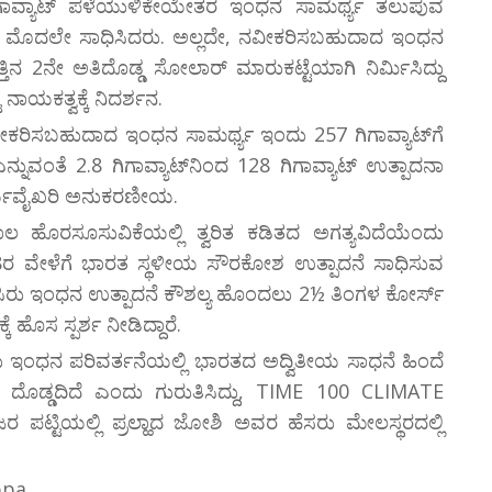
00 ಗಿಗಾವ್ಯಾಟ್ ಪಳೆಯುಳಿಕೇಯೇತರ ಇಂಧನ ಸಾಮರ್ಥ್ಯ ತಲುಪುವ
್ಷ ಮೊದಲೇ ಸಾಧಿಸಿದರು. ಅಲ್ಲದೇ, ನವೀಕರಿಸಬಹುದಾದ ಇಂಧನ
ಜಗತ್ತಿನ 2ನೇ ಅತಿದೊಡ್ಡ ಸೋಲಾರ್​ ಮಾರುಕಟ್ಟೆಯಾಗಿ ನಿರ್ಮಿಸಿದ್ದು
ನಾಯಕತ್ವಕ್ಕೆ ನಿದರ್ಶನ.
ನವೀಕರಿಸಬಹುದಾದ ಇಂಧನ ಸಾಮರ್ಥ್ಯ ಇಂದು 257 ಗಿಗಾವ್ಯಾಟ್‌ಗೆ
ನ್ನುವಂತೆ 2.8 ಗಿಗಾವ್ಯಾಟ್​ನಿಂದ 128 ಗಿಗಾವ್ಯಾಟ್​ ಉತ್ಪಾದನಾ
 ಕಾರ್ಯವೈಖರಿ ಅನುಕರಣೀಯ.
ಾಲ ಹೊರಸೂಸುವಿಕೆಯಲ್ಲಿ ತ್ವರಿತ ಕಡಿತದ ಅಗತ್ಯವಿದೆಯೆಂದು
2028ರ ವೇಳೆಗೆ ಭಾರತ ಸ್ಥಳೀಯ ಸೌರಕೋಶ ಉತ್ಪಾದನೆ ಸಾಧಿಸುವ
ಮೂಹ ಹಸಿರು ಇಂಧನ ಉತ್ಪಾದನೆ ಕೌಶಲ್ಯ ಹೊಂದಲು 2½ ತಿಂಗಳ ಕೋರ್ಸ್
ೊಸ ಸ್ಪರ್ಶ ನೀಡಿದ್ದಾರೆ.
 ಇಂಧನ ಪರಿವರ್ತನೆಯಲ್ಲಿ ಭಾರತದ ಅದ್ವಿತೀಯ ಸಾಧನೆ ಹಿಂದೆ
ದೊಡ್ಡದಿದೆ ಎಂದು ಗುರುತಿಸಿದ್ದು, TIME 100 CLIMATE
ಗಜರ ಪಟ್ಟಿಯಲ್ಲಿ ಪ್ರಲ್ಹಾದ ಜೋಶಿ ಅವರ ಹೆಸರು ಮೇಲಸ್ಥರದಲ್ಲಿ
ppa