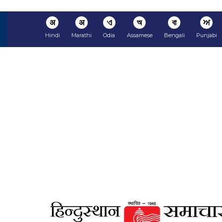
अ
अ
ଏ
অ
বা
ਅ
Hindi
Marathi
Odia
Assamese
Bengali
Punjabi