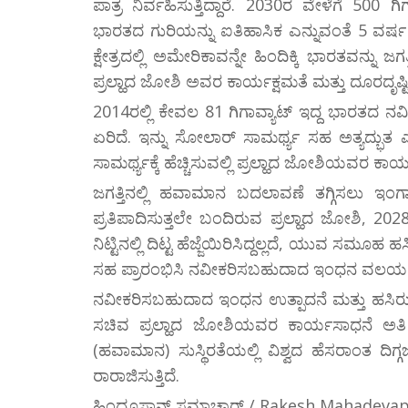
ಪಾತ್ರ ನಿರ್ವಹಿಸುತ್ತಿದ್ದಾರೆ. 2030ರ ವೇಳೆಗೆ 5
ಭಾರತದ ಗುರಿಯನ್ನು ಐತಿಹಾಸಿಕ ಎನ್ನುವಂತೆ 5 ವರ
ಕ್ಷೇತ್ರದಲ್ಲಿ ಅಮೇರಿಕಾವನ್ನೇ ಹಿಂದಿಕ್ಕಿ ಭಾರತವನ್ನು 
ಪ್ರಲ್ಹಾದ ಜೋಶಿ ಅವರ ಕಾರ್ಯಕ್ಷಮತೆ ಮತ್ತು ದೂರದೃಷ್ಟಿ 
2014ರಲ್ಲಿ ಕೇವಲ 81 ಗಿಗಾವ್ಯಾಟ್​ ಇದ್ದ ಭಾರತದ 
ಏರಿದೆ. ಇನ್ನು ಸೋಲಾರ್​ ಸಾಮರ್ಥ್ಯ ಸಹ ಅತ್ಯದ್ಭುತ ಎ
ಸಾಮರ್ಥ್ಯಕ್ಕೆ ಹೆಚ್ಚಿಸುವಲ್ಲಿ ಪ್ರಲ್ಹಾದ ಜೋಶಿಯವರ
ಜಗತ್ತಿನಲ್ಲಿ ಹವಾಮಾನ ಬದಲಾವಣೆ ತಗ್ಗಿಸಲು ಇಂಗ
ಪ್ರತಿಪಾದಿಸುತ್ತಲೇ ಬಂದಿರುವ ಪ್ರಲ್ಹಾದ ಜೋಶಿ, 
ನಿಟ್ಟಿನಲ್ಲಿ ದಿಟ್ಟ ಹೆಜ್ಜೆಯಿರಿಸಿದ್ದಲ್ಲದೆ, ಯುವ ಸ
ಸಹ ಪ್ರಾರಂಭಿಸಿ ನವೀಕರಿಸಬಹುದಾದ ಇಂಧನ ವಲಯಕ್ಕೆ ಹ
ನವೀಕರಿಸಬಹುದಾದ ಇಂಧನ ಉತ್ಪಾದನೆ ಮತ್ತು ಹಸಿರು
ಸಚಿವ ಪ್ರಲ್ಹಾದ ಜೋಶಿಯವರ ಕಾರ್ಯಸಾಧನೆ ಅತಿ 
(ಹವಾಮಾನ) ಸುಸ್ಥಿರತೆಯಲ್ಲಿ ವಿಶ್ವದ ಹೆಸರಾಂತ ದಿಗ್
ರಾರಾಜಿಸುತ್ತಿದೆ.
ಹಿಂದೂಸ್ತಾನ್ ಸಮಾಚಾರ್ / Rakesh Mahadeva