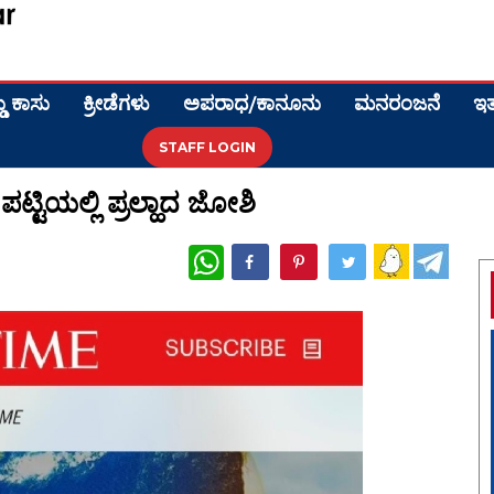
ಡು ಕಾಸು
ಕ್ರೀಡೆಗಳು
ಅಪರಾಧ/ಕಾನೂನು
ಮನರಂಜನೆ
ಇತ
STAFF LOGIN
ಪಟ್ಟಿಯಲ್ಲಿ ಪ್ರಲ್ಹಾದ ಜೋಶಿ
WhatsApp