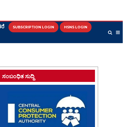
ರೆ
SUBSCRIPTION LOGIN
HSNS LOGIN
ಸಂಬಂಧಿತ ಸುದ್ದಿ