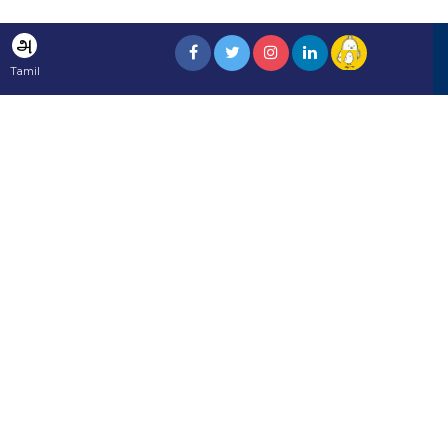
அ
Tamil