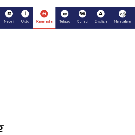
अ
ا
ಆ
ఆ
આ
A
എ
Nepali
Urdu
Kannada
Telugu
Gujrati
English
Malayalam