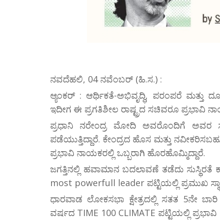
ನವದೆಹಲಿ, 04 ನವೆಂಬರ್ (ಹಿ.ಸ.) :
ಆ್ಯಂಕರ್ : ಆರ್ಥಿಕತೆ-ಅಭಿವೃದ್ಧಿ, ಪರಂಪರೆ ಮತ್ತು ದೂರ
ಇದೀಗ ಈ ಪ್ರಗತಿಶೀಲ ರಾಷ್ಟ್ರದ ಸಚಿವರೂ ಪ್ರಭಾವಿ ನಾಯಕರಾಗ
ಪ್ರಧಾನಿ ನರೇಂದ್ರ ಮೋದಿ ಅವರೊಂದಿಗೆ ಅವರ ಸಚಿವ
ಪಡೆಯುತ್ತಿದ್ದಾರೆ. ಕೇಂದ್ರದ ಹೊಸ ಮತ್ತು ನವೀಕರಿಸ
ಪ್ರಭಾವಿ ನಾಯಕರಲ್ಲಿ ಒಬ್ಬರಾಗಿ ಹೊರಹೊಮ್ಮಿದ್ದಾರೆ.
ಜಗತ್ತಿನಲ್ಲಿ ಹವಾಮಾನ ಬದಲಾವಣೆ ತಡೆದು ಸುಸ್ಥಿರತೆ 
most powerfull leader ಪಟ್ಟಿಯಲ್ಲಿ ಪ್ರಮುಖ ಸ್ಥಾನ
ಧಾರವಾಡ ಲೋಕಸಭಾ ಕ್ಷೇತ್ರದಲ್ಲಿ ಸತತ 5ನೇ ಬಾರಿ
ವರ್ಷದ TIME 100 CLIMATE ಪಟ್ಟಿಯಲ್ಲಿ ಪ್ರಭ