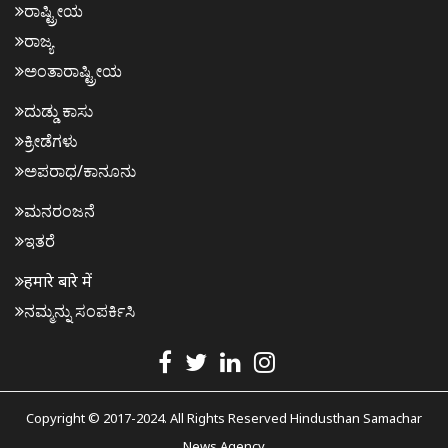
ರಾಷ್ಟ್ರೀಯ
ರಾಜ್ಯ
ಅಂತಾರಾಷ್ಟ್ರೀಯ
ದುಡ್ಡು ಕಾಸು
ಕ್ರೀಡೆಗಳು
ಅಪರಾಧ/ಕಾನೂನು
ಮನರಂಜನೆ
ಇತರೆ
हमारे बारे में
ನಮ್ಮನ್ನು ಸಂಪರ್ಕಿಸಿ
Copyright © 2017-2024. All Rights Reserved Hindusthan Samachar
News Agency