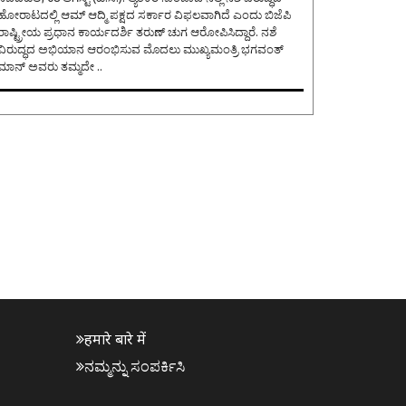
ಹೋರಾಟದಲ್ಲಿ ಆಮ್ ಆದ್ಮಿ ಪಕ್ಷದ ಸರ್ಕಾರ ವಿಫಲವಾಗಿದೆ ಎಂದು ಬಿಜೆಪಿ
ರಾಷ್ಟ್ರೀಯ ಪ್ರಧಾನ ಕಾರ್ಯದರ್ಶಿ ತರುಣ್ ಚುಗ ಆರೋಪಿಸಿದ್ದಾರೆ. ನಶೆ
ವಿರುದ್ಧದ ಅಭಿಯಾನ ಆರಂಭಿಸುವ ಮೊದಲು ಮುಖ್ಯಮಂತ್ರಿ ಭಗವಂತ್
ಮಾನ್ ಅವರು ತಮ್ಮದೇ ..
हमारे बारे में
ನಮ್ಮನ್ನು ಸಂಪರ್ಕಿಸಿ