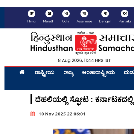
अ
अ
ଏ
অ
বা
ਅ
Hindi
Marathi
Odia
Assamese
Bengali
Punjabi
8 Aug 2026, 11:44 HRS IST
ರಾಷ್ಟ್ರೀಯ
ರಾಜ್ಯ
ಅಂತಾರಾಷ್ಟ್ರೀಯ
ದುಡ್
ದೆಹಲಿಯಲ್ಲಿ ಸ್ಫೋಟ : ಕರ್ನಾಟಕದಲ್ಲಿ ಕಟ
10 Nov 2025 22:06:01