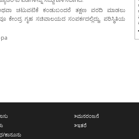
ಅಥವಾ ಚಟುವಟಿಕೆ ಕಂಡುಬಂದರೆ ತಕ್ಷಣ ವರದಿ ಮಾಡಲು
ರವೂ ಕೇಂದ್ರ ಗೃಹ ಸಚಿವಾಲಯದ ಸಂಪರ್ಕದಲ್ಲಿದ್ದು, ಪರಿಸ್ಥಿತಿಯ
ppa
ಕಾಸು
ಮನರಂಜನೆ
ಳು
ಇತರೆ
ಧ/ಕಾನೂನು