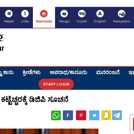
अ
ا
ಆ
ఆ
આ
A
എ
Nepali
Urdu
Kannada
Telugu
Gujrati
English
Malayalam
ಡು ಕಾಸು
ಕ್ರೀಡೆಗಳು
ಅಪರಾಧ/ಕಾನೂನು
ಮನರಂಜನೆ
ಇತ
STAFF LOGIN
್ಟೆಚ್ಚರಕ್ಕೆ ಡಿಜಿಪಿ ಸೂಚನೆ
WhatsApp