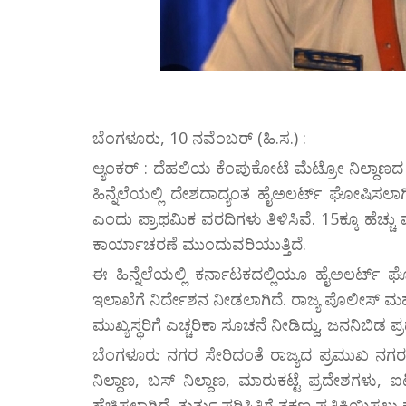
ಬೆಂಗಳೂರು, 10 ನವೆಂಬರ್ (ಹಿ.ಸ.) :
ಆ್ಯಂಕರ್ : ದೆಹಲಿಯ ಕೆಂಪುಕೋಟೆ ಮೆಟ್ರೋ ನಿಲ್ದಾ
ಹಿನ್ನೆಲೆಯಲ್ಲಿ ದೇಶದಾದ್ಯಂತ ಹೈಅಲರ್ಟ್ ಘೋಷಿಸಲಾಗಿ
ಎಂದು ಪ್ರಾಥಮಿಕ ವರದಿಗಳು ತಿಳಿಸಿವೆ. 15ಕ್ಕೂ ಹೆಚ್ಚ
ಕಾರ್ಯಾಚರಣೆ ಮುಂದುವರಿಯುತ್ತಿದೆ.
ಈ ಹಿನ್ನೆಲೆಯಲ್ಲಿ ಕರ್ನಾಟಕದಲ್ಲಿಯೂ ಹೈಅಲರ್ಟ್ ಘ
ಇಲಾಖೆಗೆ ನಿರ್ದೇಶನ ನೀಡಲಾಗಿದೆ. ರಾಜ್ಯ ಪೊಲೀಸ್ ಮ
ಮುಖ್ಯಸ್ಥರಿಗೆ ಎಚ್ಚರಿಕಾ ಸೂಚನೆ ನೀಡಿದ್ದು, ಜನನಿಬಿಡ ಪ್
ಬೆಂಗಳೂರು ನಗರ ಸೇರಿದಂತೆ ರಾಜ್ಯದ ಪ್ರಮುಖ ನಗರಗಳಲ
ನಿಲ್ದಾಣ, ಬಸ್ ನಿಲ್ದಾಣ, ಮಾರುಕಟ್ಟೆ ಪ್ರದೇಶಗಳು, ಐ
ಹೆಚ್ಚಿಸಲಾಗಿದೆ. ತುರ್ತು ಪರಿಸ್ಥಿತಿಗೆ ತಕ್ಷಣ ಪ್ರತಿಕ್ರಿಯಿಸ