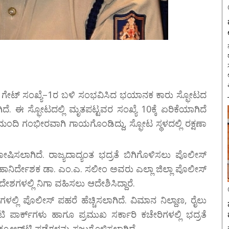
ನ
ಣದ ಗೇಟ್ ಸಂಖ್ಯೆ–1ರ ಬಳಿ ಸಂಭವಿಸಿದ ಭಯಾನಕ ಕಾರು ಸ್ಫೋಟದ
ದೆ. ಈ ಸ್ಫೋಟದಲ್ಲಿ ಮೃತಪಟ್ಟವರ ಸಂಖ್ಯೆ 10ಕ್ಕೆ ಏರಿಕೆಯಾಗಿದೆ
ು ಮಂದಿ ಗಂಭೀರವಾಗಿ ಗಾಯಗೊಂಡಿದ್ದು, ಸ್ಫೋಟ ಸ್ಥಳದಲ್ಲಿ ರಕ್ಷಣಾ
ೋಷಿಸಲಾಗಿದೆ. ರಾಜ್ಯದಾದ್ಯಂತ ಭದ್ರತೆ ಬಿಗಿಗೊಳಿಸಲು ಪೊಲೀಸ್
ಹಾನಿರ್ದೇಶಕ ಡಾ. ಎಂ.ಎ. ಸಲೀಂ ಅವರು ಎಲ್ಲಾ ಜಿಲ್ಲಾ ಪೊಲೀಸ್
ರದೇಶಗಳಲ್ಲಿ ನಿಗಾ ವಹಿಸಲು ಆದೇಶಿಸಿದ್ದಾರೆ.
್ಲಿ ಪೊಲೀಸ್ ಪಹರೆ ಹೆಚ್ಚಿಸಲಾಗಿದೆ. ವಿಮಾನ ನಿಲ್ದಾಣ, ರೈಲು
ಟಿ ಪಾರ್ಕ್‌ಗಳು ಹಾಗೂ ಪ್ರಮುಖ ಸರ್ಕಾರಿ ಕಚೇರಿಗಳಲ್ಲಿ ಭದ್ರತೆ
ಲು ಕ್ಯೂಆರ್‌ಟಿ ಪಡೆಗಳನ್ನು ಸಜ್ಜುಗೊಳಿಸಲಾಗಿದೆ.
ನ