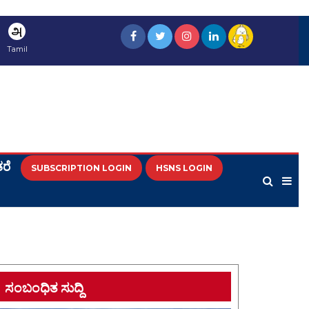
அ
Tamil
ರೆ
SUBSCRIPTION LOGIN
HSNS LOGIN
ಸಂಬಂಧಿತ ಸುದ್ದಿ