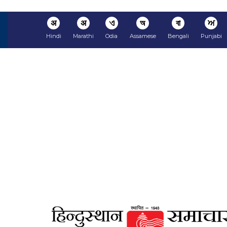
अ
अ
ଏ
অ
বা
ਅ
Hindi
Marathi
Odia
Assamese
Bengali
Punjabi