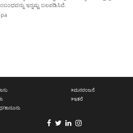
ಧವನ್ನು ಇನ್ನಷ್ಟು ಬಲಪಡಿಸಿವೆ.
ppa
ಕಾಸು
ಮನರಂಜನೆ
ಳು
ಇತರೆ
ಧ/ಕಾನೂನು