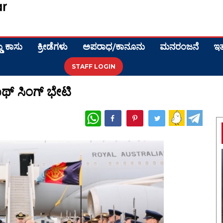
ಡು ಕಾಸು
ಕ್ರೀಡೆಗಳು
ಅಪರಾಧ/ಕಾನೂನು
ಮನರಂಜನೆ
ಇತ
STAFF LOGIN
ಾಥ್ ಸಿಂಗ್ ಭೇಟಿ
WhatsApp