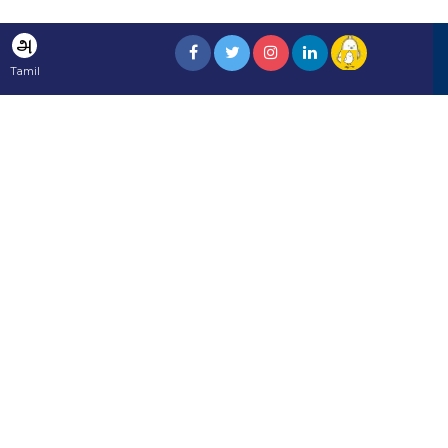
அ
Tamil