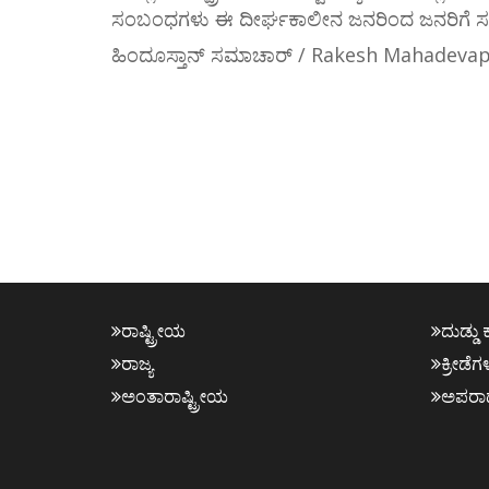
ಸಂಬಂಧಗಳು ಈ ದೀರ್ಘಕಾಲೀನ ಜನರಿಂದ ಜನರಿಗೆ ಸಂಬಂ
ಹಿಂದೂಸ್ತಾನ್ ಸಮಾಚಾರ್ / Rakesh Mahadeva
ರಾಷ್ಟ್ರೀಯ
ದುಡ್ಡು 
ರಾಜ್ಯ
ಕ್ರೀಡೆಗ
ಅಂತಾರಾಷ್ಟ್ರೀಯ
ಅಪರಾ