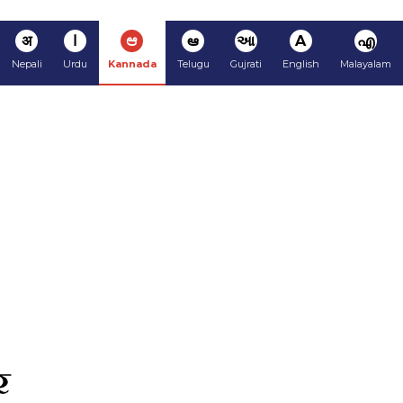
अ
ا
ಆ
ఆ
આ
A
എ
Nepali
Urdu
Kannada
Telugu
Gujrati
English
Malayalam