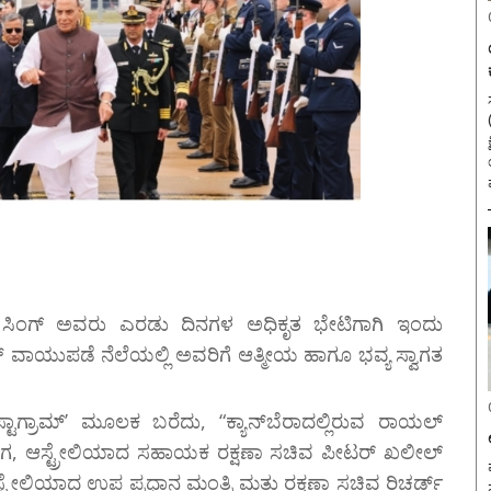
ಸ
 ಸಿಂಗ್ ಅವರು ಎರಡು ದಿನಗಳ ಅಧಿಕೃತ ಭೇಟಿಗಾಗಿ ಇಂದು
ನ್ ವಾಯುಪಡೆ ನೆಲೆಯಲ್ಲಿ ಅವರಿಗೆ ಆತ್ಮೀಯ ಹಾಗೂ ಭವ್ಯ ಸ್ವಾಗತ
ಾಗ್ರಾಮ್’ ಮೂಲಕ ಬರೆದು, “ಕ್ಯಾನ್‌ಬೆರಾದಲ್ಲಿರುವ ರಾಯಲ್
ದಾಗ, ಆಸ್ಟ್ರೇಲಿಯಾದ ಸಹಾಯಕ ರಕ್ಷಣಾ ಸಚಿವ ಪೀಟರ್ ಖಲೀಲ್
ವ
ಸ್ಟ್ರೇಲಿಯಾದ ಉಪ ಪ್ರಧಾನ ಮಂತ್ರಿ ಮತ್ತು ರಕ್ಷಣಾ ಸಚಿವ ರಿಚರ್ಡ್