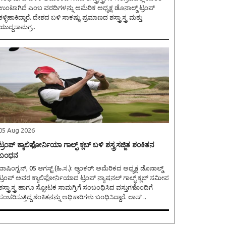
ಉಂಟಾಗಿದೆ ಎಂಬ ವರದಿಗಳನ್ನು ಅಮೆರಿಕ ಅಧ್ಯಕ್ಷ ಡೊನಾಲ್ಡ್ ಟ್ರಂಪ್
ತಳ್ಳಿಹಾಕಿದ್ದಾರೆ. ದೇಶದ ಬಳಿ ಸಾಕಷ್ಟು ಪ್ರಮಾಣದ ಶಸ್ತ್ರಾಸ್ತ್ರ ಮತ್ತು
ಯುದ್ಧಸಾಮಗ್ರ..
05 Aug 2026
ಟ್ರಂಪ್ ಕ್ಯಾಲಿಫೋರ್ನಿಯಾ ಗಾಲ್ಫ್ ಕ್ಲಬ್ ಬಳಿ ಶಸ್ತ್ರಸಜ್ಜಿತ ಶಂಕಿತನ
ಬಂಧನ
ಾಷಿಂಗ್ಟನ್, 05 ಆಗಸ್ಟ್ (ಹಿ.ಸ.): ಆ್ಯಂಕರ್: ಅಮೆರಿಕದ ಅಧ್ಯಕ್ಷ ಡೊನಾಲ್ಡ್
ಟ್ರಂಪ್ ಅವರ ಕ್ಯಾಲಿಫೋರ್ನಿಯಾದ ಟ್ರಂಪ್ ನ್ಯಾಷನಲ್ ಗಾಲ್ಫ್ ಕ್ಲಬ್ ಸಮೀಪ
ಶಸ್ತ್ರಾಸ್ತ್ರ ಹಾಗೂ ಸ್ಫೋಟಕ ಸಾಮಗ್ರಿಗೆ ಸಂಬಂಧಿಸಿದ ವಸ್ತುಗಳೊಂದಿಗೆ
ಸಂಚರಿಸುತ್ತಿದ್ದ ಶಂಕಿತನನ್ನು ಅಧಿಕಾರಿಗಳು ಬಂಧಿಸಿದ್ದಾರೆ. ಲಾಸ್ ..