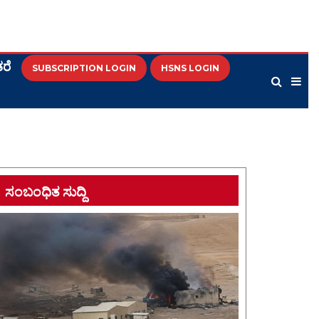
ರೆ
SUBSCRIPTION LOGIN
HSNS LOGIN
ಸಂಬಂಧಿತ ಸುದ್ದಿ