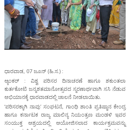
ಧಾರವಾಡ, 07 ಜೂನ್ (ಹಿ.ಸ.) :
ಆ್ಯಂಕರ್ : ವಿಶ್ವ ಪರಿಸರ ದಿನಾಚರಣೆ ಹಾಗೂ ಶಕುಂತಲಾ
ಕುರ್ತಕೋಟಿ ಜನ್ಮಶತಮಾನೋತ್ಸವದ ಸ್ಮರಣಾರ್ಥವಾಗಿ ಸಸಿ ನೆಡುವ
ಅಭಿಯಾನಕ್ಕೆ ಧಾರವಾಡದಲ್ಲಿ ಚಾಲನೆ ನೀಡಲಾಯಿತು.
‘ಪರಿಸರಕ್ಕಾಗಿ ನಾವು’ ಸಂಘಟನೆ, ಗಾಂಧಿ ಶಾಂತಿ ಪ್ರತಿಷ್ಠಾನ ಕೇಂದ್ರ
ಹಾಗೂ ಕರ್ನಾಟಕ ರಾಜ್ಯ ಮಾಲಿನ್ಯ ನಿಯಂತ್ರಣ ಮಂಡಳಿ ಇವರ
ಸಂಯುಕ್ತ ಆಶ್ರಯದಲ್ಲಿ ಆಯೋಜಿಸಲಾದ ಕಾರ್ಯಕ್ರಮವನ್ನು