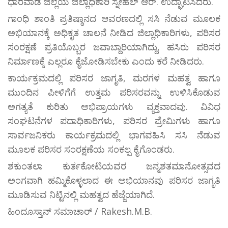
ಧಾರವಾಡ ಜಿಲ್ಲೆಯ ಜಿಲ್ಲಾಧಿಕಾರಿ ಸ್ನೇಹಲ್ ಆರ್. ಉದ್ಘಾಟಿಸಿದರು.
ಗಾಂಧಿ ಶಾಂತಿ ಪ್ರತಿಷ್ಠಾನದ ಆವರಣದಲ್ಲಿ ಸಸಿ ನೆಡುವ ಮೂಲಕ
ಅಭಿಯಾನಕ್ಕೆ ಅಧಿಕೃತ ಚಾಲನೆ ನೀಡಿದ ಜಿಲ್ಲಾಧಿಕಾರಿಗಳು, ಪರಿಸರ
ಸಂರಕ್ಷಣೆ ಪ್ರತಿಯೊಬ್ಬರ ಜವಾಬ್ದಾರಿಯಾಗಿದ್ದು, ಹಸಿರು ಪರಿಸರ
ನಿರ್ಮಾಣಕ್ಕೆ ಎಲ್ಲರೂ ಕೈಜೋಡಿಸಬೇಕು ಎಂದು ಕರೆ ನೀಡಿದರು.
ಕಾರ್ಯಕ್ರಮದಲ್ಲಿ ಪರಿಸರ ಜಾಗೃತಿ, ಮರಗಳ ಮಹತ್ವ ಹಾಗೂ
ಮುಂದಿನ ಪೀಳಿಗೆಗೆ ಉತ್ತಮ ಪರಿಸರವನ್ನು ಉಳಿಸಿಕೊಡುವ
ಅಗತ್ಯತೆ ಕುರಿತು ಅಭಿಪ್ರಾಯಗಳು ವ್ಯಕ್ತವಾದವು. ವಿವಿಧ
ಸಂಘಟನೆಗಳ ಪದಾಧಿಕಾರಿಗಳು, ಪರಿಸರ ಪ್ರೇಮಿಗಳು ಹಾಗೂ
ಸಾರ್ವಜನಿಕರು ಕಾರ್ಯಕ್ರಮದಲ್ಲಿ ಭಾಗವಹಿಸಿ ಸಸಿ ನೆಡುವ
ಮೂಲಕ ಪರಿಸರ ಸಂರಕ್ಷಣೆಯ ಸಂಕಲ್ಪ ಕೈಗೊಂಡರು.
ಶಕುಂತಲಾ ಕುರ್ತಕೋಟಿಯವರ ಜನ್ಮಶತಮಾನೋತ್ಸವದ
ಅಂಗವಾಗಿ ಹಮ್ಮಿಕೊಳ್ಳಲಾದ ಈ ಅಭಿಯಾನವು ಪರಿಸರ ಜಾಗೃತಿ
ಮೂಡಿಸುವ ನಿಟ್ಟಿನಲ್ಲಿ ಮಹತ್ವದ ಹೆಜ್ಜೆಯಾಗಿದೆ.
ಹಿಂದೂಸ್ತಾನ್ ಸಮಾಚಾರ್ / Rakesh.M.B.