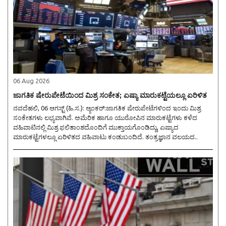
06 Aug 2026
ಜಾಗತಿಕ ಷೇರುಪೇಟೆಯಿಂದ ಮಿಶ್ರ ಸಂಕೇತ; ಏಷ್ಯಾ ಮಾರುಕಟ್ಟೆಯಲ್ಲೂ ಏರಿಳಿತ
ನವದೆಹಲಿ, 06 ಆಗಸ್ಟ್ (ಹಿ.ಸ.): ಆ್ಯಂಕರ್:ಜಾಗತಿಕ ಷೇರುಪೇಟೆಗಳಿಂದ ಇಂದು ಮಿಶ್ರ
ಸಂಕೇತಗಳು ಲಭ್ಯವಾಗಿವೆ. ಅಮೆರಿಕ ಹಾಗೂ ಯುರೋಪಿನ ಮಾರುಕಟ್ಟೆಗಳು ಕಳೆದ
ವಹಿವಾಟಿನಲ್ಲಿ ಮಿಶ್ರ ಫಲಿತಾಂಶದೊಂದಿಗೆ ಮುಕ್ತಾಯಗೊಂಡಿದ್ದು, ಏಷ್ಯಾದ
ಮಾರುಕಟ್ಟೆಗಳಲ್ಲೂ ಏರಿಳಿತದ ವಹಿವಾಟು ಕಂಡುಬಂದಿದೆ. ತಂತ್ರಜ್ಞಾನ ವಲಯದ..