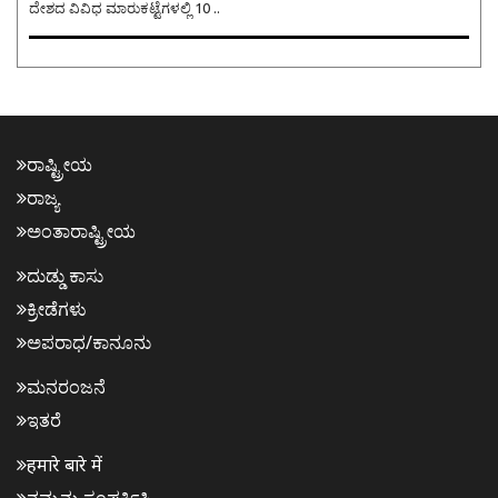
ದೇಶದ ವಿವಿಧ ಮಾರುಕಟ್ಟೆಗಳಲ್ಲಿ 10 ..
ರಾಷ್ಟ್ರೀಯ
ರಾಜ್ಯ
ಅಂತಾರಾಷ್ಟ್ರೀಯ
ದುಡ್ಡು ಕಾಸು
ಕ್ರೀಡೆಗಳು
ಅಪರಾಧ/ಕಾನೂನು
ಮನರಂಜನೆ
ಇತರೆ
हमारे बारे में