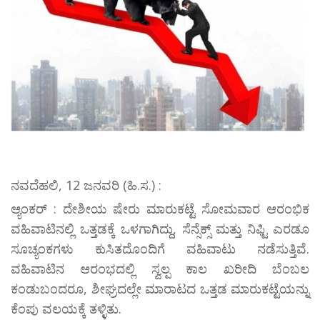
ನವದೆಹಲಿ, 12 ಜನವರಿ (ಹಿ.ಸ.) :
ಆ್ಯಂಕರ್ : ದೇಶೀಯ ಷೇರು ಮಾರುಕಟ್ಟೆ ಸೋಮವಾರ ಆರಂಭಿಕ
ವಹಿವಾಟಿನಲ್ಲಿ ಒತ್ತಡಕ್ಕೆ ಒಳಗಾಗಿದ್ದು, ಸೆನ್ಸೆಕ್ಸ್ ಮತ್ತು ನಿಫ್ಟಿ ಎರಡೂ
ಸೂಚ್ಯಂಕಗಳು ಕುಸಿತದೊಂದಿಗೆ ವಹಿವಾಟು ನಡೆಸುತ್ತಿವೆ.
ವಹಿವಾಟಿನ ಆರಂಭದಲ್ಲಿ ಸ್ವಲ್ಪ ಕಾಲ ಖರೀದಿ ಬೆಂಬಲ
ಕಂಡುಬಂದರೂ, ಶೀಘ್ರದಲ್ಲೇ ಮಾರಾಟದ ಒತ್ತಡ ಮಾರುಕಟ್ಟೆಯನ್ನು
ಕೆಂಪು ವಲಯಕ್ಕೆ ತಳ್ಳಿತು.