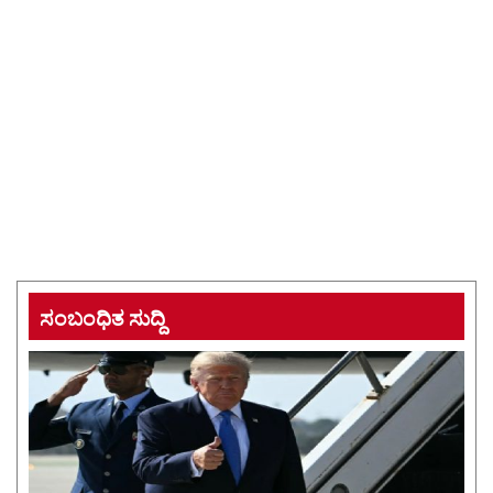
ಸಂಬಂಧಿತ ಸುದ್ದಿ