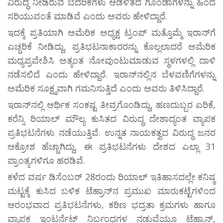
ವಿರುದ್ಧ ನೀಡಿರುವ ಬೆದರಿಕೆಗಳು ಆಡಳಿತದ ಗೂಂಡಾಗಳನ್ನು ಹಿಂದೆ
ಸರಿಯುವಂತೆ ಮಾಡಿವೆ ಎಂದು ಅವರು ಹೇಳಿದ್ದಾರೆ.
ಇದಕ್ಕೆ ಪ್ರತಿಯಾಗಿ ಅಮೆರಿಕ ಅಧ್ಯಕ್ಷ ಟ್ರಂಪ್ ಮತ್ತೊಮ್ಮೆ ಇರಾನ್‌ಗೆ
ಎಚ್ಚರಿಕೆ ನೀಡಿದ್ದು, ಪ್ರತಿಭಟನಾಕಾರರನ್ನು ಕೊಲ್ಲಲಾದರೆ ಅಮೆರಿಕ
ಮಧ್ಯಪ್ರವೇಶಿಸಿ ಅತ್ಯಂತ ನೋವುಂಟುಮಾಡುವ ಸ್ಥಳಗಳಲ್ಲಿ ದಾಳಿ
ನಡೆಸಲಿದೆ ಎಂದು ಹೇಳಿದ್ದಾರೆ. ಇರಾನ್‌ನಲ್ಲಿನ ಬೆಳವಣಿಗೆಗಳನ್ನು
ಅಮೆರಿಕ ಸೂಕ್ಷ್ಮವಾಗಿ ಗಮನಿಸುತ್ತಿದೆ ಎಂದು ಅವರು ತಿಳಿಸಿದ್ದಾರೆ.
ಇರಾನ್‌ನಲ್ಲಿ ಆರ್ಥಿಕ ಸಂಕಷ್ಟ ತೀವ್ರಗೊಂಡಿದ್ದು, ಹಣದುಬ್ಬರ ಏರಿಕೆ,
ಕರೆನ್ಸಿ ರಿಯಾಲ್ ಮೌಲ್ಯ ಕುಸಿತದ ವಿರುದ್ಧ ದೇಶಾದ್ಯಂತ ವ್ಯಾಪಕ
ಪ್ರತಿಭಟನೆಗಳು ನಡೆಯುತ್ತಿವೆ. ಉನ್ನತ ನಾಯಕತ್ವದ ವಿರುದ್ಧ ಜನರ
ಆಕ್ರೋಶ ಹೆಚ್ಚಾಗಿದ್ದು, ಈ ಪ್ರತಿಭಟನೆಗಳು ದೇಶದ ಎಲ್ಲಾ 31
ಪ್ರಾಂತ್ಯಗಳಿಗೂ ಹರಡಿವೆ.
ಕಳೆದ ವರ್ಷ ಡಿಸೆಂಬರ್ 28ರಂದು ರಿಯಾಲ್ ಇತಿಹಾಸದಲ್ಲೇ ಕನಿಷ್ಠ
ಮಟ್ಟಕ್ಕೆ ಕುಸಿದ ಬಳಿಕ ಟೆಹ್ರಾನ್‌ನ ಪ್ರಮುಖ ಮಾರುಕಟ್ಟೆಗಳಿಂದ
ಆರಂಭವಾದ ಪ್ರತಿಭಟನೆಗಳು, ಕಠಿಣ ಭದ್ರತಾ ಕ್ರಮಗಳು ಹಾಗೂ
ವ್ಯಾಪಕ ಇಂಟರ್ನೆಟ್ ನಿರ್ಬಂಧಗಳ ನಡುವೆಯೂ ಟೆಹ್ರಾನ್,