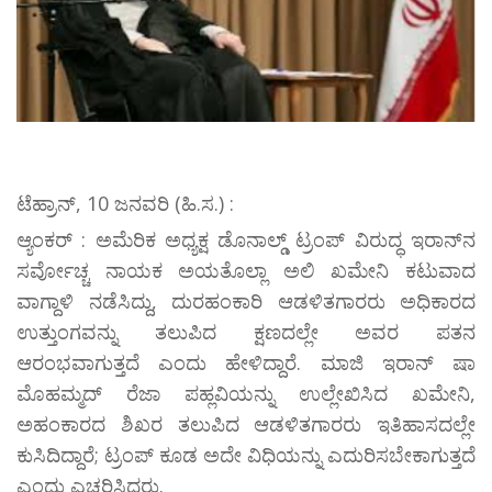
ಟೆಹ್ರಾನ್, 10 ಜನವರಿ (ಹಿ.ಸ.) :
ಆ್ಯಂಕರ್ : ಅಮೆರಿಕ ಅಧ್ಯಕ್ಷ ಡೊನಾಲ್ಡ್ ಟ್ರಂಪ್ ವಿರುದ್ಧ ಇರಾನ್‌ನ
ಸರ್ವೋಚ್ಚ ನಾಯಕ ಅಯತೊಲ್ಲಾ ಅಲಿ ಖಮೇನಿ ಕಟುವಾದ
ವಾಗ್ದಾಳಿ ನಡೆಸಿದ್ದು, ದುರಹಂಕಾರಿ ಆಡಳಿತಗಾರರು ಅಧಿಕಾರದ
ಉತ್ತುಂಗವನ್ನು ತಲುಪಿದ ಕ್ಷಣದಲ್ಲೇ ಅವರ ಪತನ
ಆರಂಭವಾಗುತ್ತದೆ ಎಂದು ಹೇಳಿದ್ದಾರೆ. ಮಾಜಿ ಇರಾನ್ ಷಾ
ಮೊಹಮ್ಮದ್ ರೆಜಾ ಪಹ್ಲವಿಯನ್ನು ಉಲ್ಲೇಖಿಸಿದ ಖಮೇನಿ,
ಅಹಂಕಾರದ ಶಿಖರ ತಲುಪಿದ ಆಡಳಿತಗಾರರು ಇತಿಹಾಸದಲ್ಲೇ
ಕುಸಿದಿದ್ದಾರೆ; ಟ್ರಂಪ್ ಕೂಡ ಅದೇ ವಿಧಿಯನ್ನು ಎದುರಿಸಬೇಕಾಗುತ್ತದೆ
ಎಂದು ಎಚ್ಚರಿಸಿದರು.