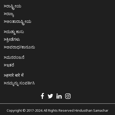
ರಾಷ್ಟ್ರೀಯ
ರಾಜ್ಯ
ಅಂತಾರಾಷ್ಟ್ರೀಯ
ದುಡ್ಡು ಕಾಸು
ಕ್ರೀಡೆಗಳು
ಅಪರಾಧ/ಕಾನೂನು
ಮನರಂಜನೆ
ಇತರೆ
हमारे बारे में
ನಮ್ಮನ್ನು ಸಂಪರ್ಕಿಸಿ
Copyright © 2017-2024. All Rights Reserved Hindusthan Samachar