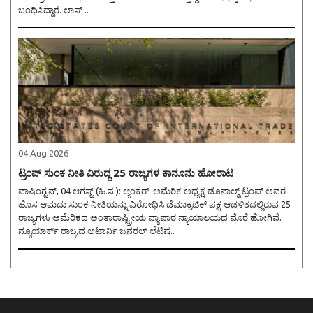
ಬಂಧಿಸಿದ್ದಾರೆ. ಲಾಸ್ ..
04 Aug 2026
ಟ್ರಂಪ್ ಸುಂಕ ನೀತಿ ವಿರುದ್ಧ 25 ರಾಜ್ಯಗಳ ಕಾನೂನು ಹೋರಾಟ
ವಾಷಿಂಗ್ಟನ್, 04 ಆಗಸ್ಟ್ (ಹಿ.ಸ.): ಆ್ಯಂಕರ್: ಅಮೆರಿಕ ಅಧ್ಯಕ್ಷ ಡೊನಾಲ್ಡ್ ಟ್ರಂಪ್ ಅವರ
ಹೊಸ ಆಮದು ಸುಂಕ ನೀತಿಯನ್ನು ವಿರೋಧಿಸಿ ಡೆಮಾಕ್ರಟಿಕ್ ಪಕ್ಷ ಆಡಳಿತದಲ್ಲಿರುವ 25
ರಾಜ್ಯಗಳು ಅಮೆರಿಕದ ಅಂತಾರಾಷ್ಟ್ರೀಯ ವ್ಯಾಪಾರ ನ್ಯಾಯಾಲಯದ ಮೊರೆ ಹೋಗಿವೆ.
ನ್ಯೂಯಾರ್ಕ್ ರಾಜ್ಯದ ಅಟಾರ್ನಿ ಜನರಲ್ ಲೆಟಿಷ..