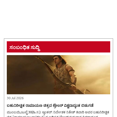
ಸಂಬಂಧಿತ ಸುದ್ದಿ
30 Jul 2026
ಬಹುನಿರೀಕ್ಷಿತ ರಾಮಾಯಣ ಚಿತ್ರದ ಟ್ರೇಲರ್ ವಿಶ್ವದಾದ್ಯಂತ ಬಿಡುಗಡೆ
ಮುಂಬಯಿ,ಜುಲೈ 30(ಹಿ.ಸ.): ಆ್ಯಂಕರ್: ನಿರ್ದೇಶಕ ನಿತೇಶ್ ತಿವಾರಿ ಅವರ ಬಹುನಿರೀಕ್ಷಿತ