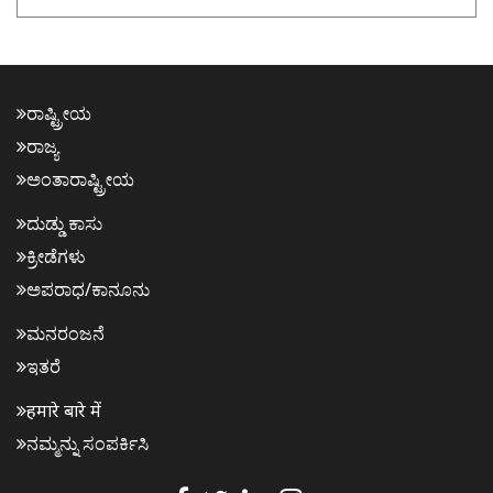
ರಾಷ್ಟ್ರೀಯ
ರಾಜ್ಯ
ಅಂತಾರಾಷ್ಟ್ರೀಯ
ದುಡ್ಡು ಕಾಸು
ಕ್ರೀಡೆಗಳು
ಅಪರಾಧ/ಕಾನೂನು
ಮನರಂಜನೆ
ಇತರೆ
हमारे बारे में
ನಮ್ಮನ್ನು ಸಂಪರ್ಕಿಸಿ