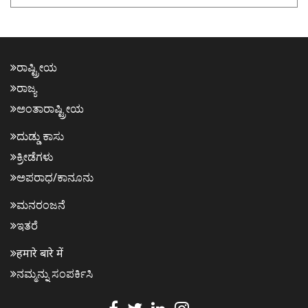
ರಾಷ್ಟ್ರೀಯ
ರಾಜ್ಯ
ಅಂತಾರಾಷ್ಟ್ರೀಯ
ದುಡ್ಡು ಕಾಸು
ಕ್ರೀಡೆಗಳು
ಅಪರಾಧ/ಕಾನೂನು
ಮನರಂಜನೆ
ಇತರೆ
हमारे बारे में
ನಮ್ಮನ್ನು ಸಂಪರ್ಕಿಸಿ