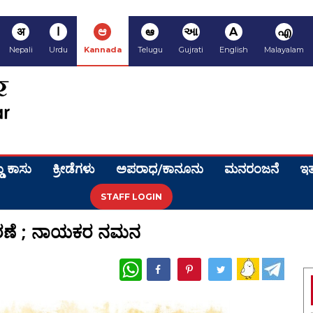
अ
ا
ಆ
ఆ
આ
A
എ
Nepali
Urdu
Kannada
Telugu
Gujrati
English
Malayalam
ಡು ಕಾಸು
ಕ್ರೀಡೆಗಳು
ಅಪರಾಧ/ಕಾನೂನು
ಮನರಂಜನೆ
ಇತ
STAFF LOGIN
ಸ್ಮರಣೆ ; ನಾಯಕರ ನಮನ
WhatsApp