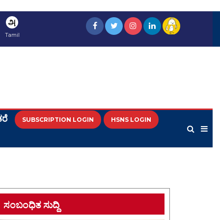
அ
Tamil
ರೆ
SUBSCRIPTION LOGIN
HSNS LOGIN
ಸಂಬಂಧಿತ ಸುದ್ದಿ