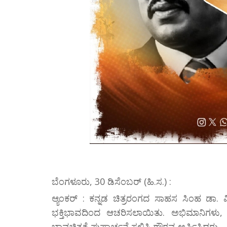
ಬೆಂಗಳೂರು, 30 ಡಿಸೆಂಬರ್ (ಹಿ.ಸ.) :
ಆ್ಯಂಕರ್ : ಕನ್ನಡ ಚಿತ್ರರಂಗದ ಸಾಹಸ ಸಿಂಹ ಡಾ. ವ
ಭಕ್ತಿಭಾವದಿಂದ ಆಚರಿಸಲಾಯಿತು. ಅಭಿಮಾನಿಗಳ
ಭಾವಚಿತ್ರಕ್ಕೆ ಪುಷ್ಪಾರ್ಚನೆ ಸಲ್ಲಿಸಿ ಗೌರವ ಅರ್ಪಿಸಿದರು.