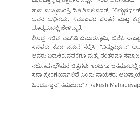
ಉಪ ಮುಖ್ಯಮಂತ್ರಿ ಡಿ.ಕೆ.ಶಿವಕುಮಾರ್, “ವಿಷ್ಣುವರ್ಧನ
ಅವರ ಅಭಿನಯ, ಸಮಾಜಪರ ಚಿಂತನೆ ಮತ್ತು ಕನ್ನಡ
ಮಾಧ್ಯಮದಲ್ಲಿ ಹೇಳಿದ್ದಾರೆ.
ಕೇಂದ್ರ ಸಚಿವ ಎಚ್.ಡಿ.ಕುಮಾರಸ್ವಾಮಿ, ಬಿಜೆಪಿ ರಾಜ
ಸಚಿವರು ಕೂಡ ನಮನ ಸಲ್ಲಿಸಿ, “ವಿಷ್ಣುವರ್ಧನ್ ಅವರ ಪ
ಅವರು ಬದುಕಿರುವವರೆಗೂ ಮತ್ತು ನಂತರವೂ ಸಮಾಜದೊಂದಿಗ
ನಟಸಾರ್ವಭೌಮರ ಚಿತ್ರಗಳು ಇಂದಿಗೂ ಜನಮನದಲ್ಲಿ 
ಸದಾ ಪ್ರೇರಣೆಯಾಗಲಿದೆ ಎಂದು ನಾಯಕರು ಅಭಿಪ್ರಾಯ ವ್ಯ
ಹಿಂದೂಸ್ತಾನ್ ಸಮಾಚಾರ್ / Rakesh Mahadeva