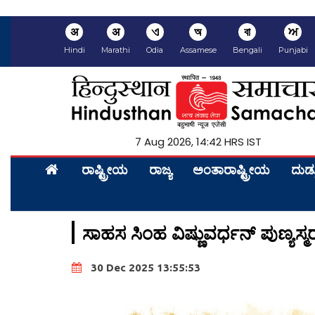
अ
अ
ଏ
অ
বা
ਅ
Hindi
Marathi
Odia
Assamese
Bengali
Punjabi
7 Aug 2026, 14:42 HRS IST
ರಾಷ್ಟ್ರೀಯ
ರಾಜ್ಯ
ಅಂತಾರಾಷ್ಟ್ರೀಯ
ದುಡ್
ಸಾಹಸ ಸಿಂಹ ವಿಷ್ಣುವರ್ಧನ್ ಪುಣ್ಯ
30 Dec 2025 13:55:53