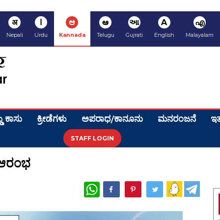
अ
ا
ಆ
ఆ
આ
A
എ
Nepali
Urdu
Kannada
Telugu
Gujrati
English
Malayalam
ಡು ಕಾಸು
ಕ್ರೀಡೆಗಳು
ಅಪರಾಧ/ಕಾನೂನು
ಮನರಂಜನೆ
ಇತ
STAFF LOGIN
ೆ ಆರಂಭ
WhatsApp