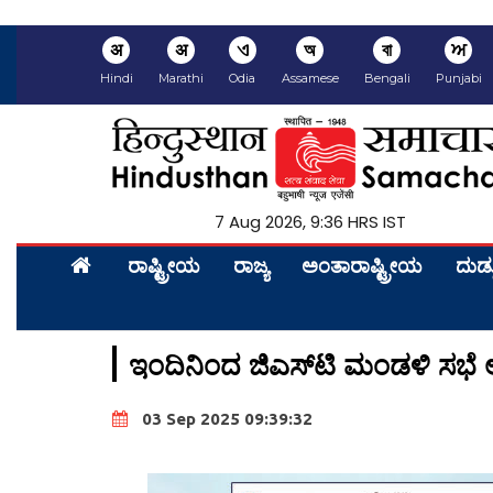
अ
अ
ଏ
অ
বা
ਅ
Hindi
Marathi
Odia
Assamese
Bengali
Punjabi
7 Aug 2026, 9:36 HRS IST
ರಾಷ್ಟ್ರೀಯ
ರಾಜ್ಯ
ಅಂತಾರಾಷ್ಟ್ರೀಯ
ದುಡ್
ಇಂದಿನಿಂದ ಜಿಎಸ್‌ಟಿ ಮಂಡಳಿ ಸಭ
03 Sep 2025 09:39:32