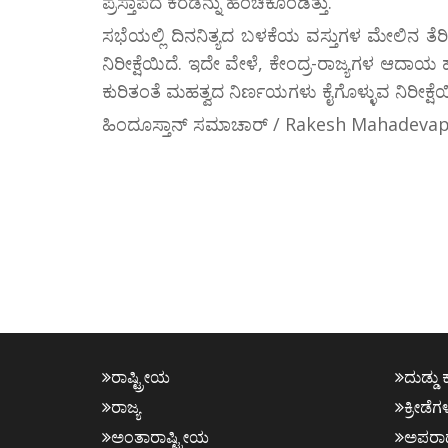
ಪ್ರಸ್ತಾಪದ ಕರಡನ್ನು ಹಂಚಿಕೊಂಡಿತ್ತು.
ಸಭೆಯಲ್ಲಿ ದಿನನಿತ್ಯದ ಬಳಕೆಯ ವಸ್ತುಗಳ ಮೇಲಿನ ತೆರಿ
ನಿರೀಕ್ಷೆಯಿದೆ. ಇದೇ ವೇಳೆ, ಕೇಂದ್ರ-ರಾಜ್ಯಗಳ ಆದಾಯ 
ಕುರಿತಂತೆ ಮಹತ್ವದ ನಿರ್ಣಯಗಳು ಕೈಗೊಳ್ಳುವ ನಿರೀಕ್ಷೆಯ
ಹಿಂದೂಸ್ತಾನ್ ಸಮಾಚಾರ್ / Rakesh Mahadeva
ರಾಷ್ಟ್ರೀಯ
ದುಡ್ಡು 
ರಾಜ್ಯ
ಕ್ರೀಡೆಗ
ಅಂತಾರಾಷ್ಟ್ರೀಯ
ಅಪರಾ