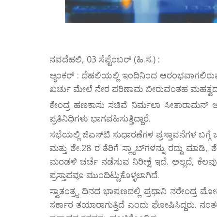
ನವದೆಹಲಿ, 03 ಸೆಪ್ಟೆಂಬರ್ (ಹಿ.ಸ.) :
ಆ್ಯಂಕರ್ : ದೆಹಲಿಯಲ್ಲಿ ಇಂದಿನಿಂದ ಆರಂಭವಾಗಲಿರುವ
ಖರ್ಚು ಮೇಲೆ ನೇರ ಪರಿಣಾಮ ಬೀರುವಂತಹ ಮಹತ್ವದ ನಿರ
ಕೇಂದ್ರ ಹಣಕಾಸು ಸಚಿವೆ ನಿರ್ಮಲಾ ಸೀತಾರಾಮನ್ ಅವ
ಪ್ರತಿನಿಧಿಗಳು ಭಾಗವಹಿಸುತ್ತಿದ್ದಾರೆ.
ಸಭೆಯಲ್ಲಿ ಜಿಎಸ್‌ಟಿ ಸುಧಾರಣೆಗಳ ಪ್ರಸ್ತಾವನೆಗಳ ಬಗ್ಗೆ
ಮತ್ತು ಶೇ.28 ರ ತೆರಿಗೆ ಸ್ಲ್ಯಾಬ್‌ಗಳನ್ನು ರದ್ದು ಮಾಡ
ಮಂಡಳಿ ಚರ್ಚೆ ನಡೆಸುವ ನಿರೀಕ್ಷೆ ಇದೆ. ಅಲ್ಲದೆ, ಕೆಲ
ಪ್ರಸ್ತಾಪವೂ ಮುಂದಿಟ್ಟುಕೊಳ್ಳಲಾಗಿದೆ.
ಸ್ವಾತಂತ್ರ್ಯ ದಿನದ ಭಾಷಣದಲ್ಲಿ ಪ್ರಧಾನಿ ನರೇಂದ್ರ ಮೋ
ಸರ್ಕಾರ ತಯಾರಾಗುತ್ತಿದೆ ಎಂದು ಘೋಷಿಸಿದ್ದರು. ನಂತರ