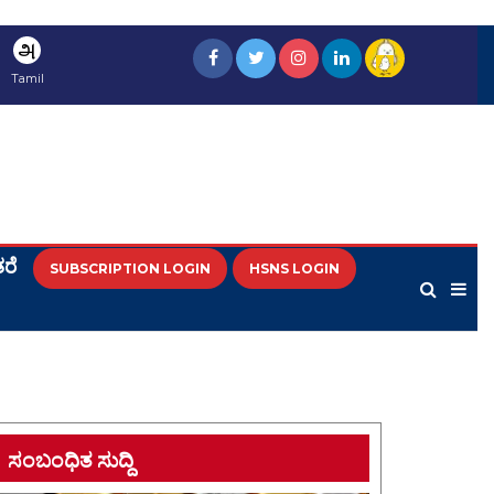
அ
Tamil
ರೆ
SUBSCRIPTION LOGIN
HSNS LOGIN
ಸಂಬಂಧಿತ ಸುದ್ದಿ