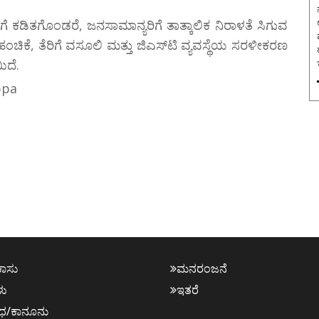
ನ
ಗೆ ಕಡಿತಗೊಂಡರೆ, ಜನಸಾಮಾನ್ಯರಿಗೆ ತಾತ್ಕಾಲಿಕ ನಿರಾಳತೆ ಸಿಗುವ
ಹಂಚಿಕೆ, ತೆರಿಗೆ ವಸೂಲಿ ಮತ್ತು ಜಿಎಸ್‌ಟಿ ವ್ಯವಸ್ಥೆಯ ಸರಳೀಕರಣ
ಿದೆ.
ppa
ಕಾಸು
ಮನರಂಜನೆ
ಳು
ಇತರೆ
ಧ/ಕಾನೂನು