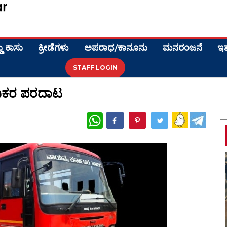
ಡು ಕಾಸು
ಕ್ರೀಡೆಗಳು
ಅಪರಾಧ/ಕಾನೂನು
ಮನರಂಜನೆ
ಇತ
STAFF LOGIN
ಜನಿಕರ ಪರದಾಟ
WhatsApp