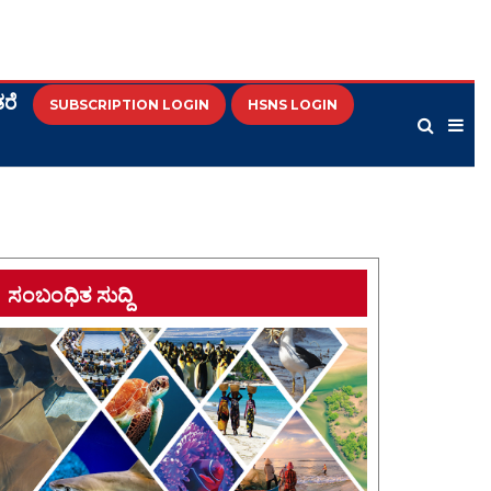
ರೆ
SUBSCRIPTION LOGIN
HSNS LOGIN
ಸಂಬಂಧಿತ ಸುದ್ದಿ