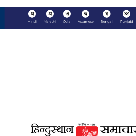
अ
अ
ଏ
অ
বা
ਅ
Hindi
Marathi
Odia
Assamese
Bengali
Punjabi