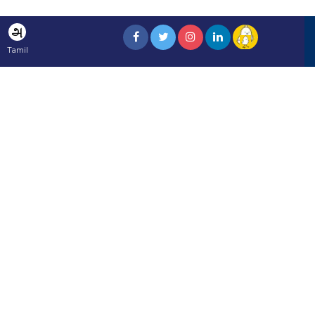
அ
Tamil