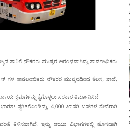
ಬ
ರಾಜ್ಯದ ಸಾರಿಗೆ ನೌಕರರು ಮುಷ್ಕರ ಆರಂಭವಾಗಿದ್ದು ಸಾರ್ವಜನಿಕರು
‌ಟಿಸಿ ಬಸ್ ಗಳ ಅವಲಂಬಿತರು ನೌಕರರ ಮುಷ್ಕರದಿಂದ ಕೆಲಸ, ಶಾಲೆ,
ಯ ಕ್ರಮಗಳನ್ನು ಕೈಗೊಳ್ಳಲು ಸರಕಾರ ತಿರ್ಮಾನಿಸಿದೆ.
ಾಗಶಃ ಸ್ಥಗಿತಗೊಂಡಿದ್ದು, 4,000 ಖಾಸಗಿ ಬಸ್‌ಗಳ ಸೇವೆಗಾಗಿ
ುವಂತೆ ತಿಳಿಸಲಾಗಿದೆ. ಇನ್ನು ಆಯಾ ವಿಭಾಗಗಳಲ್ಲಿ ಹೊಸದಾಗಿ
ವ