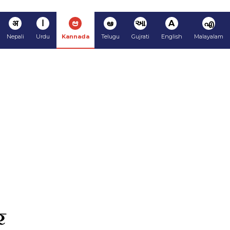
अ
ا
ಆ
ఆ
આ
A
എ
Nepali
Urdu
Kannada
Telugu
Gujrati
English
Malayalam