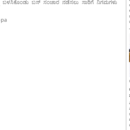
 ಬಳಸಿಕೊಂಡು ಬಸ್ ಸಂಚಾರ ನಡೆಸಲು ಸಾರಿಗೆ ನಿಗಮಗಳು
ಪ
ppa
ವ