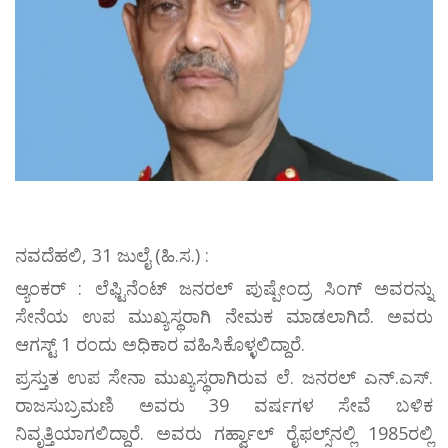
ನವದೆಹಲಿ, 31 ಜುಲೈ (ಹಿ.ಸ.) :
ಆ್ಯಂಕರ್ : ಲೆಫ್ಟಿನೆಂಟ್ ಜನರಲ್ ಪುಷ್ಪೇಂದ್ರ ಸಿಂಗ್ ಅವರನ್ನು
ಸೇನೆಯ ಉಪ ಮುಖ್ಯಸ್ಥರಾಗಿ ನೇಮಕ ಮಾಡಲಾಗಿದೆ. ಅವರು
ಆಗಸ್ಟ್ 1 ರಂದು ಅಧಿಕಾರ ವಹಿಸಿಕೊಳ್ಳಲಿದ್ದಾರೆ.
ಪ್ರಸ್ತುತ ಉಪ ಸೇನಾ ಮುಖ್ಯಸ್ಥರಾಗಿರುವ ಲೆ. ಜನರಲ್ ಎನ್.ಎಸ್.
ರಾಜಸುಬ್ರಮಣಿ ಅವರು 39 ವರ್ಷಗಳ ಸೇವೆ ಬಳಿಕ
ನಿವೃತ್ತಿಯಾಗಲಿದ್ದಾರೆ. ಅವರು ಗರ್ಹ್ವಾಲ್ ರೈಫಲ್ಸ್‌ನಲ್ಲಿ 1985ರಲ್ಲಿ