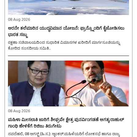
08 Aug 2026
ಆರನೇ ತಲೆಮಾರಿನ ಯುದ್ಧವಿಮಾನ ಯೋಜನೆ: ಫ್ರಾನ್ಸ್ನೊಂದಿಗೆ ಕೈಜೋಡಿಸಲು
ಭಾರತ ಸಜ್ಜು
ರಕ್ಷಣಾ ಸಚಿವಾಲಯದಿಂದ ಸುಧಾರಿತ ವಿಮಾನಗಳ ಖರೀದಿಗೆ ಮಾರ್ಗಸೂಚಿಯನ್ನು
ಕೋರಿದ ಸಂಸದೀಯ ಸಮಿತಿ..
08 Aug 2026
ಮಹಿಳಾ ಮೀಸಲಾತಿ ಜಾರಿಗೆ ಶೀಘ್ರವೇ ಕ್ಷೇತ್ರ ಪುನರ್ವಿಂಗಡಣೆ ಅಗತ್ಯ:ರಾಹುಲ್
ಗಾಂಧಿ ಹೇಳಿಕೆಗೆ ರಿಜಿಜು ತಿರುಗೇಟು
ನವದೆಹಲಿ, 08 ಆಗಸ್ಟ್ (ಹಿ.ಸ.): ಆ್ಯಂಕರ್:ಮಹಿಳೆಯರಿಗೆ ಲೋಕಸಭೆ ಹಾಗೂ ರಾಜ್ಯ