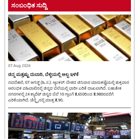
ಸಂಬಂಧಿತ ಸುದ್ದಿ
07 Aug 2026
ಚಿನ್ನ ಮತ್ತಷ್ಟು ದುಬಾರಿ, ಬೆಳ್ಳಿಯಲ್ಲಿ ಅಲ್ಪ ಇಳಿಕೆ
ನವದೆಹಲಿ, 07 ಆಗಸ್ಟ್ (ಹಿ.ಸ.): ಆ್ಯಂಕರ್: ದೇಶದ ಚಿನಿವಾರ ಮಾರುಕಟ್ಟೆಯಲ್ಲಿ ಶುಕ್ರವಾರ
ಆರಂಭಿಕ ವಹಿವಾಟಿನಲ್ಲಿ ಚಿನ್ನದ ಬೆಲೆಯಲ್ಲಿ ಭಾರೀ ಏರಿಕೆ ದಾಖಲಾಗಿದೆ. ಬಹುತೇಕ
ನಗರಗಳಲ್ಲಿ 24 ಕ್ಯಾರೆಟ್ ಚಿನ್ನದ ಬೆಲೆ 10 ಗ್ರಾಂಗೆ ₹3,650ರಿಂದ ₹3,980ರವರೆಗೆ
ಏರಿಕೆಯಾಗಿದೆ. ಚೆನ್ನೈನಲ್ಲಿ ಮಾತ್ರ ₹3,90..