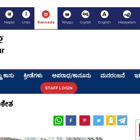
अ
ا
ಆ
ఆ
આ
A
എ
Nepali
Urdu
Kannada
Telugu
Gujrati
English
Malayalam
ಡು ಕಾಸು
ಕ್ರೀಡೆಗಳು
ಅಪರಾಧ/ಕಾನೂನು
ಮನರಂಜನೆ
ಇತ
STAFF LOGIN
ಂಕೇತ
WhatsApp