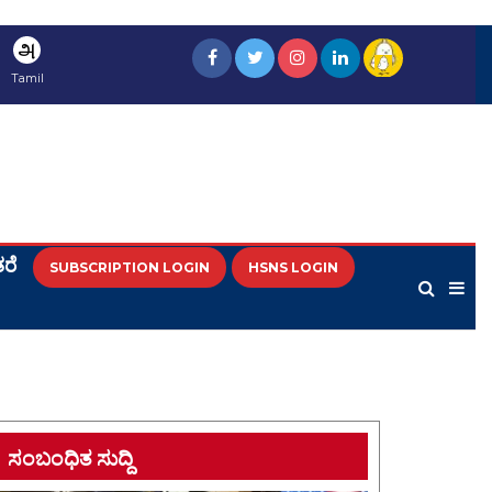
அ
Tamil
ರೆ
SUBSCRIPTION LOGIN
HSNS LOGIN
ಸಂಬಂಧಿತ ಸುದ್ದಿ