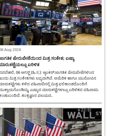
06 Aug 2026
ಜಾಗತಿಕ ಷೇರುಪೇಟೆಯಿಂದ ಮಿಶ್ರ ಸಂಕೇತ; ಏಷ್ಯಾ
ಮಾರುಕಟ್ಟೆಯಲ್ಲೂ ಏರಿಳಿತ
ವದೆಹಲಿ, 06 ಆಗಸ್ಟ್ (ಹಿ.ಸ.): ಆ್ಯಂಕರ್:ಜಾಗತಿಕ ಷೇರುಪೇಟೆಗಳಿಂದ
ಇಂದು ಮಿಶ್ರ ಸಂಕೇತಗಳು ಲಭ್ಯವಾಗಿವೆ. ಅಮೆರಿಕ ಹಾಗೂ ಯುರೋಪಿನ
ಮಾರುಕಟ್ಟೆಗಳು ಕಳೆದ ವಹಿವಾಟಿನಲ್ಲಿ ಮಿಶ್ರ ಫಲಿತಾಂಶದೊಂದಿಗೆ
ಮುಕ್ತಾಯಗೊಂಡಿದ್ದು, ಏಷ್ಯಾದ ಮಾರುಕಟ್ಟೆಗಳಲ್ಲೂ ಏರಿಳಿತದ ವಹಿವಾಟು
ಕಂಡುಬಂದಿದೆ. ತಂತ್ರಜ್ಞಾನ ವಲಯದ..