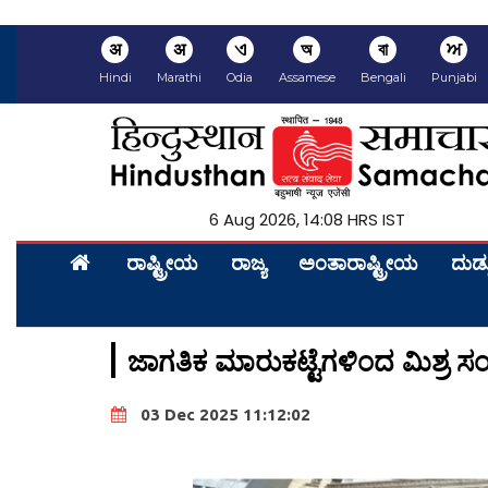
अ
अ
ଏ
অ
বা
ਅ
Hindi
Marathi
Odia
Assamese
Bengali
Punjabi
6 Aug 2026, 14:08 HRS IST
ರಾಷ್ಟ್ರೀಯ
ರಾಜ್ಯ
ಅಂತಾರಾಷ್ಟ್ರೀಯ
ದುಡ್
ಜಾಗತಿಕ ಮಾರುಕಟ್ಟೆಗಳಿಂದ ಮಿಶ್ರ ಸ
03 Dec 2025 11:12:02