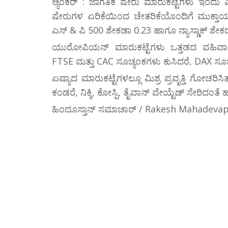
ಆ್ಯಂಕರ್ : ಜಾಗತಿಕ ಷೇರು ಮಾರುಕಟ್ಟೆಗಳು ಇಂದು 
ಷೇರುಗಳ ಏರಿಕೆಯಿಂದ ಚೇತರಿಕೆಯೊಂದಿಗೆ ಮುಕ್ತಾಯ
ಎಸ್ & ಪಿ 500 ಶೇಕಡಾ 0.23 ಹಾಗೂ ನ್ಯಾಸ್ಡಾಕ್ ಶೇಕ
ಯುರೋಪಿಯನ್ ಮಾರುಕಟ್ಟೆಗಳು ಒತ್ತಡದ ವಹಿವಾಟಿ
FTSE ಮತ್ತು CAC ಸೂಚ್ಯಂಕಗಳು ಕುಸಿದರೆ, DAX ಸೂಚ
ಏಷ್ಯಾದ ಮಾರುಕಟ್ಟೆಗಳಲ್ಲೂ ಮಿಶ್ರ ಪ್ರವೃತ್ತಿ ಗೋಚರಿಸ
ಕಂಡರೆ, ನಿಕ್ಕಿ, ಕೋಸ್ಪಿ, ತೈವಾನ್ ವೇಯ್ಟೆಡ್ ಸೇರಿದಂತ
ಹಿಂದೂಸ್ತಾನ್ ಸಮಾಚಾರ್ / Rakesh Mahadeva