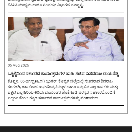
ಕೆಪಿಸಿಸಿ ಮಾಧ್ಯಮ ಹಾಗೂ ಸಂವಹನ ವಿಭಾಗದ ಮುಖ್ಯಸ್ಥ..
06 Aug 2026
ಒಗ್ಗಟ್ಟಿನಿಂದ ಸರ್ಕಾರದ ಕಾರ್ಯಕ್ರಮಗಳ ಜಾರಿ: ಸಚಿವ ಬಸವರಾಜ ರಾಯರೆಡ್ಡಿ
ಕೊಪ್ಪಳ, 06 ಆಗಸ್ಟ್ (ಹಿ.ಸ.) ಆ್ಯಂಕರ್: ಕೊಪ್ಪಳ ಜಿಲ್ಲೆಯಲ್ಲಿ ಸಚಿವರಾದ ಶಿವರಾಜ
ತಂಗಡಗಿ, ಶಾಸಕರಾದ ರಾಘವೆಂದ್ರ ಹಿಟ್ನಾಳ ಹಾಗೂ ಇನ್ನುಳಿದ ಎಲ್ಲ ಶಾಸಕರು ಮತ್ತು
ಪಕ್ಷದ ಎಲ್ಲ ಹಿರಿಯ-ಕಿರಿಯ ಮುಖಂಡರ ಜೊತೆಗೂಡಿ ಪರಸ್ಪರ ಸಹಕಾರದೊಂದಿಗೆ
ಎಲ್ಲರೂ ಸೇರಿ ಒಗ್ಗೂಡಿ ಸರ್ಕಾರದ ಕಾರ್ಯಕ್ರಮಗಳನ್ನು ಪರಿಣಾಮಕಾ..