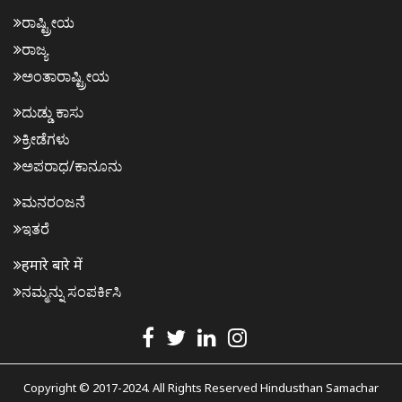
ರಾಷ್ಟ್ರೀಯ
ರಾಜ್ಯ
ಅಂತಾರಾಷ್ಟ್ರೀಯ
ದುಡ್ಡು ಕಾಸು
ಕ್ರೀಡೆಗಳು
ಅಪರಾಧ/ಕಾನೂನು
ಮನರಂಜನೆ
ಇತರೆ
हमारे बारे में
ನಮ್ಮನ್ನು ಸಂಪರ್ಕಿಸಿ
Copyright © 2017-2024. All Rights Reserved Hindusthan Samachar