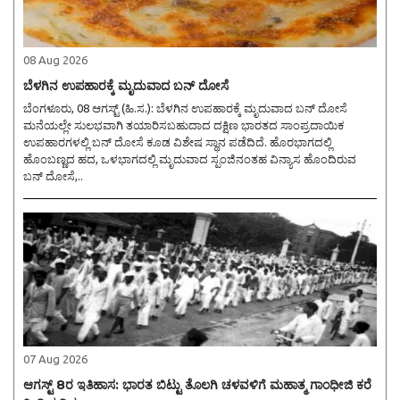
08 Aug 2026
ಬೆಳಗಿನ ಉಪಹಾರಕ್ಕೆ ಮೃದುವಾದ ಬನ್ ದೋಸೆ
ಬೆಂಗಳೂರು, 08 ಆಗಸ್ಟ್ (ಹಿ.ಸ.): ಬೆಳಗಿನ ಉಪಹಾರಕ್ಕೆ ಮೃದುವಾದ ಬನ್ ದೋಸೆ
ಮನೆಯಲ್ಲೇ ಸುಲಭವಾಗಿ ತಯಾರಿಸಬಹುದಾದ ದಕ್ಷಿಣ ಭಾರತದ ಸಾಂಪ್ರದಾಯಿಕ
ಉಪಹಾರಗಳಲ್ಲಿ ಬನ್ ದೋಸೆ ಕೂಡ ವಿಶೇಷ ಸ್ಥಾನ ಪಡೆದಿದೆ. ಹೊರಭಾಗದಲ್ಲಿ
ಹೊಂಬಣ್ಣದ ಹದ, ಒಳಭಾಗದಲ್ಲಿ ಮೃದುವಾದ ಸ್ಪಂಜಿನಂತಹ ವಿನ್ಯಾಸ ಹೊಂದಿರುವ
ಬನ್ ದೋಸೆ,..
07 Aug 2026
ಆಗಸ್ಟ್ 8ರ ಇತಿಹಾಸ: ಭಾರತ ಬಿಟ್ಟು ತೊಲಗಿ ಚಳವಳಿಗೆ ಮಹಾತ್ಮ ಗಾಂಧೀಜಿ ಕರೆ