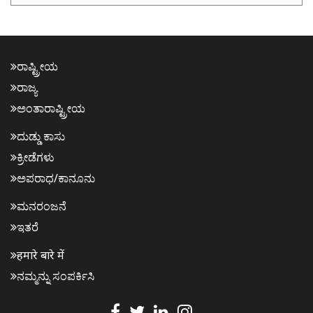
ರಾಷ್ಟ್ರೀಯ
ರಾಜ್ಯ
ಅಂತಾರಾಷ್ಟ್ರೀಯ
ದುಡ್ಡು ಕಾಸು
ಕ್ರೀಡೆಗಳು
ಅಪರಾಧ/ಕಾನೂನು
ಮನರಂಜನೆ
ಇತರೆ
हमारे बारे में
ನಮ್ಮನ್ನು ಸಂಪರ್ಕಿಸಿ