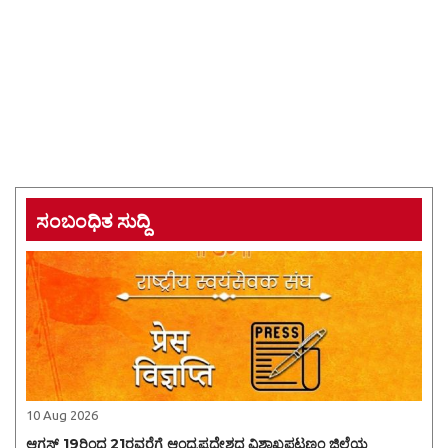
ಸಂಬಂಧಿತ ಸುದ್ದಿ
10 Aug 2026
ಆಗಸ್ಟ್ 19ರಿಂದ 21ರವರೆಗೆ ಆಂಧ್ರಪ್ರದೇಶದ ವಿಶಾಖಪಟ್ಟಣಂ ಜಿಲ್ಲೆಯ