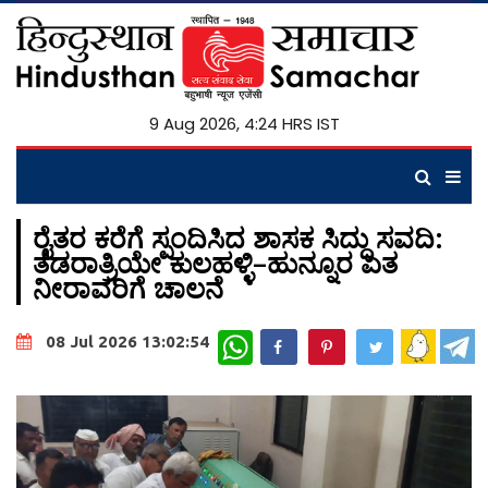
9 Aug 2026, 4:24 HRS IST
ರೈತರ ಕರೆಗೆ ಸ್ಪಂದಿಸಿದ ಶಾಸಕ ಸಿದ್ದು ಸವದಿ:
ತಡರಾತ್ರಿಯೇ ಕುಲಹಳ್ಳಿ–ಹುನ್ನೂರ ಏತ
ನೀರಾವರಿಗೆ ಚಾಲನೆ
WhatsApp
08 Jul 2026 13:02:54