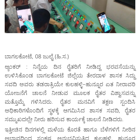
ಬಾಗಲಕೋಟೆ, 08 ಜುಲೈ (ಹಿ.ಸ.)
ಆ್ಯಂಕರ್ : ನಿನ್ನೆಯ ದಿನ ರೈತರಿಗೆ ನೀಡಿದ್ದ ಭರವಸೆಯನ್ನು
ಉಳಿಸಿಕೊಂಡ ಬಾಗಲಕೋಟೆ ಜಿಲ್ಲೆಯ ತೇರದಾಳ ಶಾಸಕ ಸಿದ್ದು
ಸವದಿ ಅವರು ತಡರಾತ್ರಿಯೇ ಕುಲಹಳ್ಳಿ–ಹುನ್ನೂರ ಏತ ನೀರಾವರಿ
ಯೋಜನೆಗೆ ಚಾಲನೆ ನೀಡುವ ಮೂಲಕ ರೈತರ ವಿಶ್ವಾಸವನ್ನು
ಮತ್ತೊಮ್ಮೆ ಗಳಿಸಿದರು. ರೈತರ ಮನವಿಗೆ ತಕ್ಷಣ ಸ್ಪಂದಿಸಿ
ಅಧಿಕಾರಿಗಳೊಂದಿಗೆ ಸ್ಥಳಕ್ಕೆ ಆಗಮಿಸಿದ ಶಾಸಕ ಸವದಿ, ರೈತರ
ಸಮ್ಮುಖದಲ್ಲೇ ನೀರು ಹರಿಸುವ ಕಾರ್ಯಕ್ಕೆ ಚಾಲನೆ ನೀಡಿದರು.
ಇತ್ತೀಚಿನ ದಿನಗಳಲ್ಲಿ ಮಳೆಯ ಕೊರತೆ ಹಾಗೂ ಬೆಳೆಗಳಿಗೆ ನೀರಿನ
ಅಭಾವದಿಂದ ಸಂಕಷ್ಟ ಅನುಭವಿಸುತ್ತಿದ್ದ ಕುಲಹಳ್ಳಿ, ಹುನ್ನೂರ