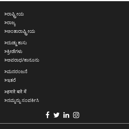
ರಾಷ್ಟ್ರೀಯ
ರಾಜ್ಯ
ಅಂತಾರಾಷ್ಟ್ರೀಯ
ದುಡ್ಡು ಕಾಸು
ಕ್ರೀಡೆಗಳು
ಅಪರಾಧ/ಕಾನೂನು
ಮನರಂಜನೆ
ಇತರೆ
हमारे बारे में
ನಮ್ಮನ್ನು ಸಂಪರ್ಕಿಸಿ