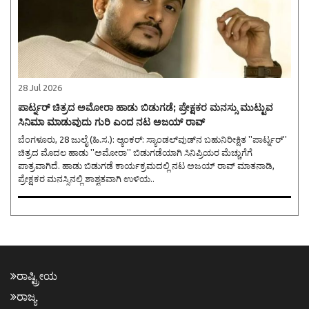
28 Jul 2026
ಪಾರ್ಟ್ನರ್ ಚಿತ್ರದ ಅಮೋರಾ ಹಾಡು ಬಿಡುಗಡೆ; ಪ್ರೇಕ್ಷಕರ ಮನಸ್ಸು ಮುಟ್ಟುವ
ಸಿನಿಮಾ ಮಾಡುವುದು ಗುರಿ ಎಂದ ನಟ ಅಜಯ್ ರಾವ್
ಬೆಂಗಳೂರು, 28 ಜುಲೈ (ಹಿ.ಸ.): ಆ್ಯಂಕರ್: ಸ್ಯಾಂಡಲ್‌ವುಡ್‌ನ ಬಹುನಿರೀಕ್ಷಿತ ''ಪಾರ್ಟ್ನರ್''
ಚಿತ್ರದ ಮೊದಲ ಹಾಡು ''ಅಮೋರಾ'' ಬಿಡುಗಡೆಯಾಗಿ ಸಿನಿಪ್ರಿಯರ ಮೆಚ್ಚುಗೆಗೆ
ಪಾತ್ರವಾಗಿದೆ. ಹಾಡು ಬಿಡುಗಡೆ ಕಾರ್ಯಕ್ರಮದಲ್ಲಿ ನಟ ಅಜಯ್ ರಾವ್ ಮಾತನಾಡಿ,
ಪ್ರೇಕ್ಷಕರ ಮನಸ್ಸಿನಲ್ಲಿ ಶಾಶ್ವತವಾಗಿ ಉಳಿಯ..
ರಾಷ್ಟ್ರೀಯ
ರಾಜ್ಯ