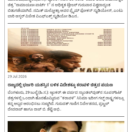
ಚಿತ್ರ ''ರಾಮಾಯಣಃ ಪಾರ್ಟ್ 1'' ನ ಅಧಿಕೃತ ಟ್ರೇಲರ್ ಗುರುವಾರ ವಿಶ್ವದಾದ್ಯಂತ
ಬಿಡುಗಡೆಯಾಗಿದೆ. ನಮಿತ್ ಮಲ್ಹೋತ್ರಾ ಅವರ ಪ್ರೈಮ್ ಫೋಕಸ್ ಸ್ಟುಡಿಯೋಸ್, ಎಂಟು
ಬಾರಿ ಆಸ್ಕರ್ ವಿಜೇತ ವಿಎಫ್ಎಕ್ಸ್ ಸ್ಟುಡಿಯೋ ಡಿಎನ..
29 Jul 2026
ರಾಜ್ಯದಲ್ಲಿ ಭರ್ಜರಿ ಯಶಸ್ಸಿನ ಬಳಿಕ ವಿದೇಶಕ್ಕೂ ಕರಾವಳಿ ಚಿತ್ರದ ಪಯಣ
ಬೆಂಗಳೂರು, 29 ಜುಲೈ (ಹಿ.ಸ.): ಆ್ಯಂಕರ್: ಈ ವರ್ಷದ ಸ್ಯಾಂಡಲ್‌ವುಡ್‌ನ ಸೂಪರ್‌ಹಿಟ್
ಚಿತ್ರಗಳಲ್ಲಿ ಒಂದಾಗಿ ಹೊರಹೊಮ್ಮಿರುವ ''ಕರಾವಳಿ'' ಸಿನಿಮಾ ಇದೀಗ ಗಲ್ಫ್‌ ರಾಷ್ಟ್ರಗಳಲ್ಲೂ
ತನ್ನ ಅಬ್ಬರ ಆರಂಭಿಸಲು ಸಜ್ಜಾಗಿದೆ. ಗುರುದತ್ ಗಾಣಿಗ ನಿರ್ದೇಶನದ, ಪ್ರಜ್ವಲ್
ದೇವರಾಜ್ ಹಾಗೂ ರಾಜ್ ಬಿ. ಶೆಟ್ಟಿ ಅಭಿ..