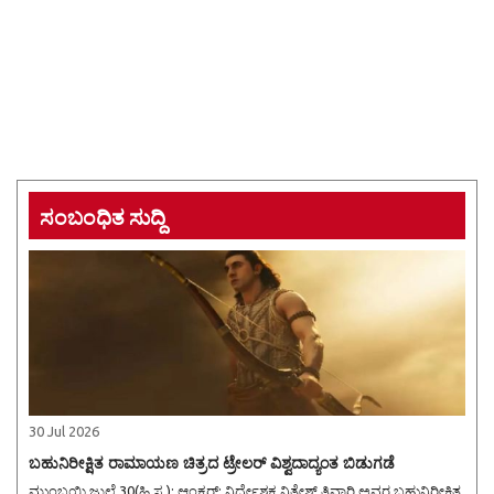
ಸಂಬಂಧಿತ ಸುದ್ದಿ
30 Jul 2026
ಬಹುನಿರೀಕ್ಷಿತ ರಾಮಾಯಣ ಚಿತ್ರದ ಟ್ರೇಲರ್ ವಿಶ್ವದಾದ್ಯಂತ ಬಿಡುಗಡೆ
ಮುಂಬಯಿ,ಜುಲೈ 30(ಹಿ.ಸ.): ಆ್ಯಂಕರ್: ನಿರ್ದೇಶಕ ನಿತೇಶ್ ತಿವಾರಿ ಅವರ ಬಹುನಿರೀಕ್ಷಿತ