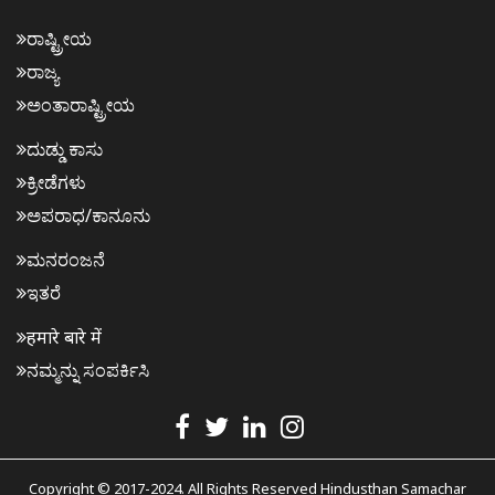
ರಾಷ್ಟ್ರೀಯ
ರಾಜ್ಯ
ಅಂತಾರಾಷ್ಟ್ರೀಯ
ದುಡ್ಡು ಕಾಸು
ಕ್ರೀಡೆಗಳು
ಅಪರಾಧ/ಕಾನೂನು
ಮನರಂಜನೆ
ಇತರೆ
हमारे बारे में
ನಮ್ಮನ್ನು ಸಂಪರ್ಕಿಸಿ
Copyright © 2017-2024. All Rights Reserved Hindusthan Samachar