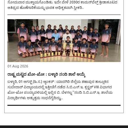
ಸೋಮವಾರ ಮುಕ್ತಾಯಗೊಂಡಿತು. ಇದೇ ವೇಳೆ 2030ರ ಕಾಮನ್‌ವೆಲ್ತ್ ಕ್ರೀಡಾಕೂಟದ
ಆತಿಥ್ಯದ ಹೊಣೆಗಾರಿಕೆಯನ್ನು ಭಾರತ ಅಧಿಕೃತವಾಗಿ ಸ್ವೀಕರಿ..
01 Aug 2026
ರಾಷ್ಟ್ರಮಟ್ಟದ ಖೋ-ಖೋ : ಬಳ್ಳಾರಿ ನಂದಿ ಶಾಲೆ ಆಯ್ಕೆ
ಬಳ್ಳಾರಿ, 01 ಆಗಸ್ಟ್ (ಹಿ.ಸ.) ಆ್ಯಂಕರ್ : ಯಾದಗಿರಿ ಜಿಲ್ಲೆಯ ಶಹಾಪುರ ತಾಲ್ಲೂಕಿನ
ಸುಬೇದಾರ್ ವಿದ್ಯಾಲಯದಲ್ಲಿ ಇತ್ತೀಚೆಗೆ ನಡೆದ ಸಿ.ಬಿ.ಎಸ್.ಇ. ಕ್ಲಸ್ಟರ್ VIII ವಿಭಾಗದ
ಖೋ-ಖೋ ಪಂದ್ಯಾವಳಿಯಲ್ಲಿ ಇಲ್ಲಿನ ಬಿ. ಬೆಳಗಲ್ನ ''ನಂದಿ ಸಿ.ಬಿ.ಎಸ್.ಇ. ಶಾಲೆಯ
ವಿದ್ಯಾರ್ಥಿಗಳು ಅತ್ಯುತ್ತಮ ಸಾಧನೆಗೈದಿದ್ದು,..