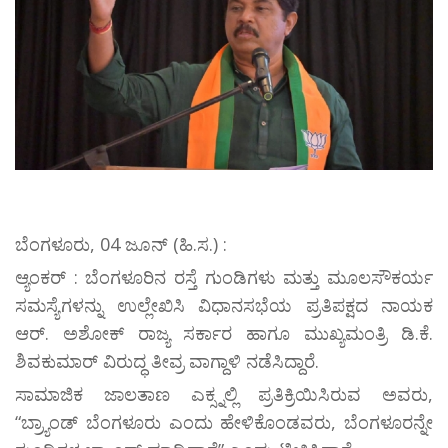
ಬೆಂಗಳೂರು, 04 ಜೂನ್ (ಹಿ.ಸ.) :
ಆ್ಯಂಕರ್ : ಬೆಂಗಳೂರಿನ ರಸ್ತೆ ಗುಂಡಿಗಳು ಮತ್ತು ಮೂಲಸೌಕರ್ಯ
ಸಮಸ್ಯೆಗಳನ್ನು ಉಲ್ಲೇಖಿಸಿ ವಿಧಾನಸಭೆಯ ಪ್ರತಿಪಕ್ಷದ ನಾಯಕ
ಆರ್. ಅಶೋಕ್ ರಾಜ್ಯ ಸರ್ಕಾರ ಹಾಗೂ ಮುಖ್ಯಮಂತ್ರಿ ಡಿ.ಕೆ.
ಶಿವಕುಮಾರ್ ವಿರುದ್ಧ ತೀವ್ರ ವಾಗ್ದಾಳಿ ನಡೆಸಿದ್ದಾರೆ.
ಸಾಮಾಜಿಕ ಜಾಲತಾಣ ಎಕ್ಸ್ನಲ್ಲಿ ಪ್ರತಿಕ್ರಿಯಿಸಿರುವ ಅವರು,
“ಬ್ರ್ಯಾಂಡ್ ಬೆಂಗಳೂರು ಎಂದು ಹೇಳಿಕೊಂಡವರು, ಬೆಂಗಳೂರನ್ನೇ