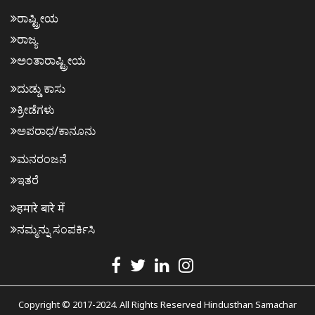
ರಾಷ್ಟ್ರೀಯ
ರಾಜ್ಯ
ಅಂತಾರಾಷ್ಟ್ರೀಯ
ದುಡ್ಡು ಕಾಸು
ಕ್ರೀಡೆಗಳು
ಅಪರಾಧ/ಕಾನೂನು
ಮನರಂಜನೆ
ಇತರೆ
हमारे बारे में
ನಮ್ಮನ್ನು ಸಂಪರ್ಕಿಸಿ
Copyright © 2017-2024. All Rights Reserved Hindusthan Samachar