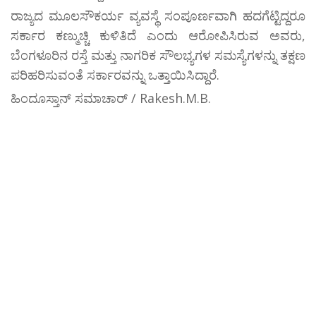
ರಾಜ್ಯದ ಮೂಲಸೌಕರ್ಯ ವ್ಯವಸ್ಥೆ ಸಂಪೂರ್ಣವಾಗಿ ಹದಗೆಟ್ಟಿದ್ದರೂ
ಸರ್ಕಾರ ಕಣ್ಮುಚ್ಚಿ ಕುಳಿತಿದೆ ಎಂದು ಆರೋಪಿಸಿರುವ ಅವರು,
ಬೆಂಗಳೂರಿನ ರಸ್ತೆ ಮತ್ತು ನಾಗರಿಕ ಸೌಲಭ್ಯಗಳ ಸಮಸ್ಯೆಗಳನ್ನು ತಕ್ಷಣ
ಪರಿಹರಿಸುವಂತೆ ಸರ್ಕಾರವನ್ನು ಒತ್ತಾಯಿಸಿದ್ದಾರೆ.
ಹಿಂದೂಸ್ತಾನ್ ಸಮಾಚಾರ್ / Rakesh.M.B.