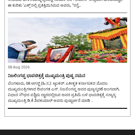
ಈ ಕುರಿತು ‘ಎಕ್ಸ್‌’ನಲ್ಲಿ ಪ್ರತಿಕ್ರಿಯಿಸಿರುವ ಅವರು, “ರಸ್ತೆ,..
08 Aug 2026
ನಿಜಲಿಂಗಪ್ಪ ಭಾವಚಿತ್ರಕ್ಕೆ ಮುಖ್ಯಮಂತ್ರಿ ಪುಷ್ಪ ನಮನ
ಬೆಂಗಳೂರು, 08 ಆಗಸ್ಟ್ (ಹಿ.ಸ.): ಆ್ಯಂಕರ್: ಏಕೀಕೃತ ಕರ್ನಾಟಕದ ಮೊದಲ
ಮುಖ್ಯಮಂತ್ರಿಗಳಾದ ದಿವಂಗತ ಎಸ್‌. ನಿಜಲಿಂಗಪ್ಪ ಅವರ ಪುಣ್ಯಸ್ಮರಣೆ ಅಂಗವಾಗಿ,
ವಿಧಾನ ಸೌಧದ ಪಶ್ಚಿಮ ದ್ವಾರದಲ್ಲಿರುವ ಅವರ ಪ್ರತಿಮೆ ಬಳಿ ಭಾವಚಿತ್ರಕ್ಕೆ ಸನ್ಮಾನ್ಯ
ಮುಖ್ಯಮಂತ್ರಿ ಡಿ.ಕೆ.ಶಿವಕುಮಾರ್ ಅವರು ಪುಷ್ಪಾರ್ಚನೆ ಮಾಡಿ ..