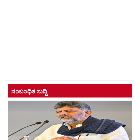
ಸಂಬಂಧಿತ ಸುದ್ದಿ