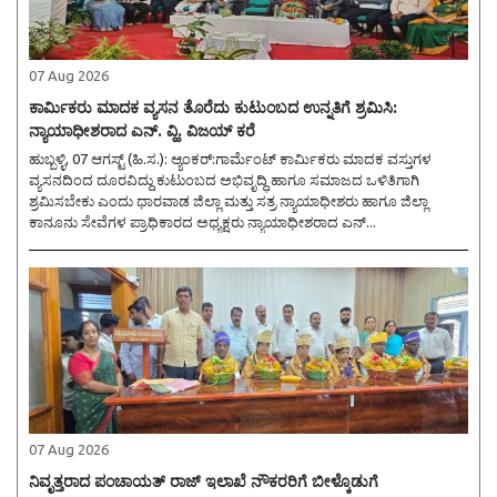
07 Aug 2026
ಕಾರ್ಮಿಕರು ಮಾದಕ ವ್ಯಸನ ತೊರೆದು ಕುಟುಂಬದ ಉನ್ನತಿಗೆ ಶ್ರಮಿಸಿ:
ನ್ಯಾಯಾಧೀಶರಾದ ಎನ್. ವ್ಹಿ. ವಿಜಯ್ ಕರೆ
ಹುಬ್ಬಳ್ಳಿ, 07 ಆಗಸ್ಟ್ (ಹಿ.ಸ.): ಆ್ಯಂಕರ್:ಗಾರ್ಮೆಂಟ್ ಕಾರ್ಮಿಕರು ಮಾದಕ ವಸ್ತುಗಳ
ವ್ಯಸನದಿಂದ ದೂರವಿದ್ದು ಕುಟುಂಬದ ಅಭಿವೃದ್ಧಿ ಹಾಗೂ ಸಮಾಜದ ಒಳಿತಿಗಾಗಿ
ಶ್ರಮಿಸಬೇಕು ಎಂದು ಧಾರವಾಡ ಜಿಲ್ಲಾ ಮತ್ತು ಸತ್ರ ನ್ಯಾಯಾಧೀಶರು ಹಾಗೂ ಜಿಲ್ಲಾ
ಕಾನೂನು ಸೇವೆಗಳ ಪ್ರಾಧಿಕಾರದ ಅಧ್ಯಕ್ಷರು ನ್ಯಾಯಾಧೀಶರಾದ ಎನ್...
07 Aug 2026
ನಿವೃತ್ತರಾದ ಪಂಚಾಯತ್ ರಾಜ್ ಇಲಾಖೆ ನೌಕರರಿಗೆ ಬೀಳ್ಕೊಡುಗೆ