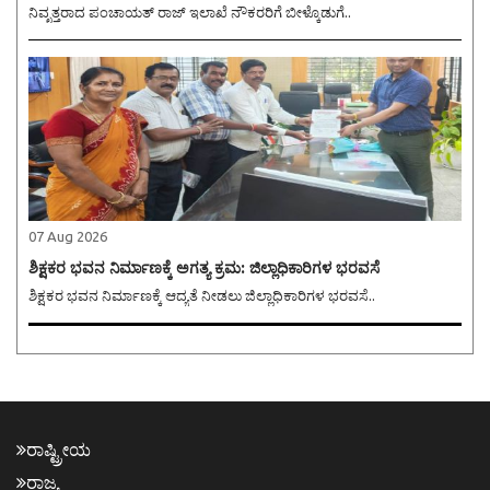
ನಿವೃತ್ತರಾದ ಪಂಚಾಯತ್ ರಾಜ್ ಇಲಾಖೆ ನೌಕರರಿಗೆ ಬೀಳ್ಕೊಡುಗೆ..
07 Aug 2026
ಶಿಕ್ಷಕರ ಭವನ ನಿರ್ಮಾಣಕ್ಕೆ ಅಗತ್ಯ ಕ್ರಮ: ಜಿಲ್ಲಾಧಿಕಾರಿಗಳ ಭರವಸೆ
ಶಿಕ್ಷಕರ ಭವನ ನಿರ್ಮಾಣಕ್ಕೆ ಆದ್ಯತೆ ನೀಡಲು ಜಿಲ್ಲಾಧಿಕಾರಿಗಳ ಭರವಸೆ..
ರಾಷ್ಟ್ರೀಯ
ರಾಜ್ಯ