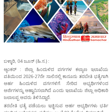
ಬಳ್ಳಾರಿ, 04 ಜೂನ್ (ಹಿ.ಸ.) :
ಆ್ಯಂಕರ್ : ಜಿಲ್ಲಾ ಹಿಂದುಳಿದ ವರ್ಗಗಳ ಕಲ್ಯಾಣ ಇಲಾಖೆಯ
ವತಿಯಿಂದ 2026-27ನೇ ಸಾಲಿನಲ್ಲಿ ಕಾನೂನು ತರಬೇತಿ ಭತ್ಯೆಗಾಗಿ
ಅರ್ಹ ಹಿಂದುಳಿದ ವರ್ಗಗಳಿಗೆ ಸೇರಿದ ಅಭ್ಯರ್ಥಿಗಳಿಂದ
ಅರ್ಜಿಗಳನ್ನು ಆಹ್ವಾನಿಸಲಾಗಿದೆ ಎಂದು ಇಲಾಖೆಯ ಜಿಲ್ಲಾ ಅಧಿಕಾರಿ
ಜಲಾಲಪ್ಪ ಅವರು ತಿಳಿಸಿದ್ದಾರೆ.
ತರಬೇತಿ ಭತ್ಯೆ ಪಡೆಯಲು ಇಚ್ಛಿಸುವ ಅರ್ಹ ಅಭ್ಯರ್ಥಿಗಳು ಭರ್ತಿ