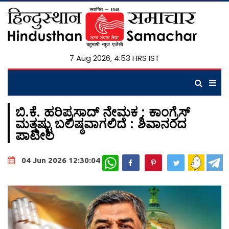
7 Aug 2026, 4:53 HRS IST
ಬಿ.ಕೆ. ಹರಿಪ್ರಸಾದ್ ನೇಮಕ ; ಕಾಂಗ್ರೆಸ್
ಮತ್ತಷ್ಟು ಬಲಿಷ್ಠವಾಗಲಿದೆ : ಶಿವಾನಂದ
ಪಾಟೀಲ
WhatsApp
04 Jun 2026 12:30:04