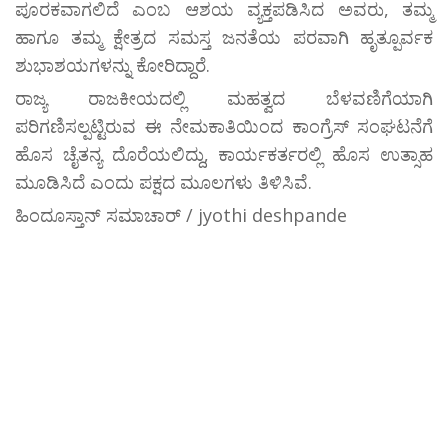
ಪೂರಕವಾಗಲಿದೆ ಎಂಬ ಆಶಯ ವ್ಯಕ್ತಪಡಿಸಿದ ಅವರು, ತಮ್ಮ
ಹಾಗೂ ತಮ್ಮ ಕ್ಷೇತ್ರದ ಸಮಸ್ತ ಜನತೆಯ ಪರವಾಗಿ ಹೃತ್ಪೂರ್ವಕ
ಶುಭಾಶಯಗಳನ್ನು ಕೋರಿದ್ದಾರೆ.
ರಾಜ್ಯ ರಾಜಕೀಯದಲ್ಲಿ ಮಹತ್ವದ ಬೆಳವಣಿಗೆಯಾಗಿ
ಪರಿಗಣಿಸಲ್ಪಟ್ಟಿರುವ ಈ ನೇಮಕಾತಿಯಿಂದ ಕಾಂಗ್ರೆಸ್ ಸಂಘಟನೆಗೆ
ಹೊಸ ಚೈತನ್ಯ ದೊರೆಯಲಿದ್ದು, ಕಾರ್ಯಕರ್ತರಲ್ಲಿ ಹೊಸ ಉತ್ಸಾಹ
ಮೂಡಿಸಿದೆ ಎಂದು ಪಕ್ಷದ ಮೂಲಗಳು ತಿಳಿಸಿವೆ.
ಹಿಂದೂಸ್ತಾನ್ ಸಮಾಚಾರ್ / jyothi deshpande