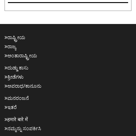
ರಾಷ್ಟ್ರೀಯ
ರಾಜ್ಯ
ಅಂತಾರಾಷ್ಟ್ರೀಯ
ದುಡ್ಡು ಕಾಸು
ಕ್ರೀಡೆಗಳು
ಅಪರಾಧ/ಕಾನೂನು
ಮನರಂಜನೆ
ಇತರೆ
हमारे बारे में
ನಮ್ಮನ್ನು ಸಂಪರ್ಕಿಸಿ