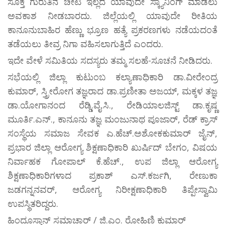
ಸೂಕ್ತ ಗುರುತಿನ ಚೀಟಿ ಇಲ್ಲದೆ ಯಾವುದೇ ಸ್ಕ್ಯಾನಿಂಗ್ ಮಾಡಲು
ಅವಕಾಶ ನೀಡಬಾರದು. ಜಿಲ್ಲೆಯಲ್ಲಿ ಯಾವುದೇ ರೀತಿಯ
ಕಾನೂನುಬಾಹಿರ ಹೆಣ್ಣು ಭ್ರೂಣ ಹತ್ಯೆ ಪ್ರಕರಣಗಳು ನಡೆಯದಂತೆ
ತಡೆಯಲು ತೀವ್ರ ನಿಗಾ ವಹಿಸಲಾಗುತ್ತಿದೆ ಎಂದರು.
ಇದೇ ವೇಳೆ ಸಮಿತಿಯ ಸದಸ್ಯರು ತಮ್ಮ ಸಲಹೆ-ಸೂಚನೆ ನೀಡಿದರು.
ಸಭೆಯಲ್ಲಿ ಜಿಲ್ಲಾ ಕುಟುಂಬ ಕಲ್ಯಾಣಾಧಿಕಾರಿ ಡಾ.ವೀರೇಂದ್ರ
ಕುಮಾರ್, ಸ್ತ್ರೀರೋಗ ತಜ್ಞರಾದ ಡಾ.ಪ್ರಣೀತಾ ಅಜಯ್, ಮಕ್ಕಳ ತಜ್ಞ
ಡಾ.ಯೋಗಾನಂದ ರೆಡ್ಡಿ.ವೈ.ಸಿ., ರೇಡಿಯಾಲಜಿಸ್ಟ್ ಡಾ.ಕೃಷ್ಣ
ಮೂರ್ತಿ.ಎನ್., ಕಾನೂನು ತಜ್ಞ ಮಂಜುನಾಥ ಪೂಜಾರ್, ರೆಡ್ ಕ್ರಾಸ್
ಸಂಸ್ಥೆಯ ಸಮಾಜ ಸೇವಕ ಎ.ಹೆಚ್.ಅಶೋಕಕುಮಾರ್ ಜೈನ್,
ಪ್ರಭಾರ ಜಿಲ್ಲಾ ಆರೋಗ್ಯ ಶಿಕ್ಷಣಾಧಿಕಾರಿ ಖುರ್ಷಿದ್ ಬೇಗಂ, ವಿಷಯ
ನಿರ್ವಾಹಕ ಗೋಪಾಲ್ ಕೆ.ಹೆಚ್., ಉಪ ಜಿಲ್ಲಾ ಆರೋಗ್ಯ
ಶಿಕ್ಷಣಾಧಿಕಾರಿಗಳಾದ ಪ್ರಕಾಶ್ ಎಸ್.ಕರ್ಜಗಿ, ರೇಣುಕಾ
ಜಡಗನ್ನನವರ್, ಆರೋಗ್ಯ ನಿರೀಕ್ಷಣಾಧಿಕಾರಿ ತಿಪ್ಪೇಸ್ವಾಮಿ
ಉಪಸ್ಥಿತರಿದ್ದರು.
ಹಿಂದೂಸ್ತಾನ್ ಸಮಾಚಾರ್ / ಜಿ.ಎಂ. ರೋಹಿಣಿ ಕುಮಾರ್