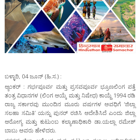
ಬಳ್ಳಾರಿ, 04 ಜೂನ್ (ಹಿ.ಸ.) :
ಆ್ಯಂಕರ್ : ಗರ್ಭಪೂರ್ವ ಮತ್ತು ಪ್ರಸವಪೂರ್ವ ಭ್ರೂಣಲಿಂಗ ಪತ್ತೆ
ತಂತ್ರ ವಿಧಾನಗಳ (ಲಿಂಗ ಆಯ್ಕೆ ಮತ್ತು ನಿಷೇಧ) ಕಾಯ್ದೆ 1994 ರಡಿ
ರಾಜ್ಯ ಸರ್ಕಾರವು ಮುಂದಿನ ಮೂರು ವರ್ಷಗಳ ಅವಧಿಗೆ ‘ಜಿಲ್ಲಾ
ಸಲಹಾ ಸಮಿತಿ’ ಯನ್ನು ಪುನರ್ ರಚಿಸಿ ಆದೇಶಿಸಿದೆ ಎಂದು ಜಿಲ್ಲಾ
ಆರೋಗ್ಯ ಮತ್ತು ಕುಟುಂಬ ಕಲ್ಯಾಣಾಧಿಕಾರಿ ಡಾ.ಯಲ್ಲಾ ರಮೇಶ್
ಬಾಬು ಅವರು ಹೇಳಿದರು.