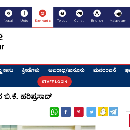
अ
ا
ಆ
ఆ
આ
A
എ
Nepali
Urdu
Kannada
Telugu
Gujrati
English
Malayalam
ಡು ಕಾಸು
ಕ್ರೀಡೆಗಳು
ಅಪರಾಧ/ಕಾನೂನು
ಮನರಂಜನೆ
ಇತ
STAFF LOGIN
ಿದ ಬಿ.ಕೆ. ಹರಿಪ್ರಸಾದ್
WhatsApp