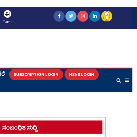
அ
Tamil
ರೆ
SUBSCRIPTION LOGIN
HSNS LOGIN
ಸಂಬಂಧಿತ ಸುದ್ದಿ