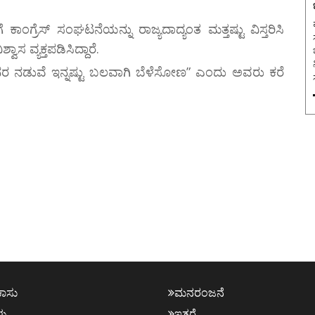
ಮ
ಗ್ರೆಸ್ ಸಂಘಟನೆಯನ್ನು ರಾಜ್ಯದಾದ್ಯಂತ ಮತ್ತಷ್ಟು ವಿಸ್ತರಿಸಿ
 ವ್ಯಕ್ತಪಡಿಸಿದ್ದಾರೆ.
ಜನರ ನಡುವೆ ಇನ್ನಷ್ಟು ಬಲವಾಗಿ ಬೆಳೆಸೋಣ” ಎಂದು ಅವರು ಕರೆ
ಕಾಸು
ಮನರಂಜನೆ
ಳು
ಇತರೆ