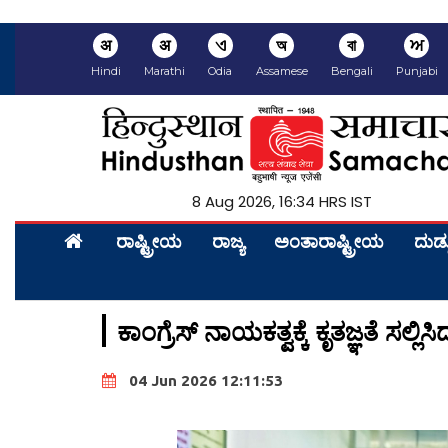
अ
अ
ଏ
অ
বা
ਅ
Hindi
Marathi
Odia
Assamese
Bengali
Punjabi
8 Aug 2026, 16:34 HRS IST
ರಾಷ್ಟ್ರೀಯ
ರಾಜ್ಯ
ಅಂತಾರಾಷ್ಟ್ರೀಯ
ದುಡ್
ಕಾಂಗ್ರೆಸ್ ನಾಯಕತ್ವಕ್ಕೆ ಕೃತಜ್ಞತೆ ಸಲ್ಲಿಸ
04 Jun 2026 12:11:53