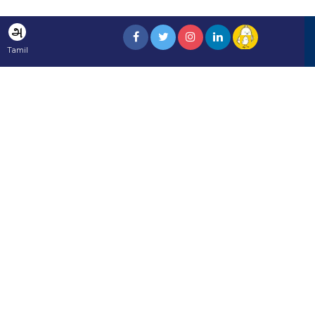
அ
Tamil