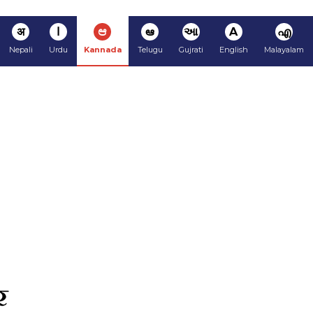
अ
ا
ಆ
ఆ
આ
A
എ
Nepali
Urdu
Kannada
Telugu
Gujrati
English
Malayalam