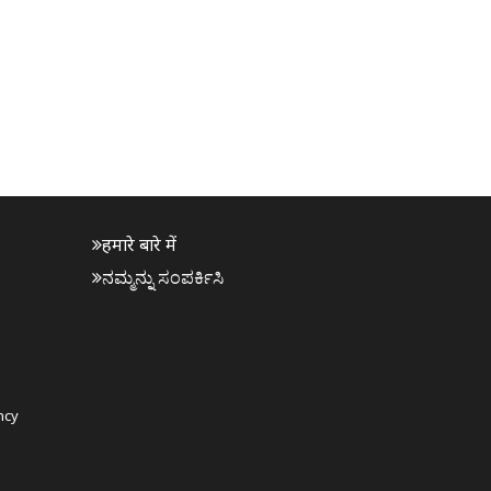
हमारे बारे में
ನಮ್ಮನ್ನು ಸಂಪರ್ಕಿಸಿ
ncy