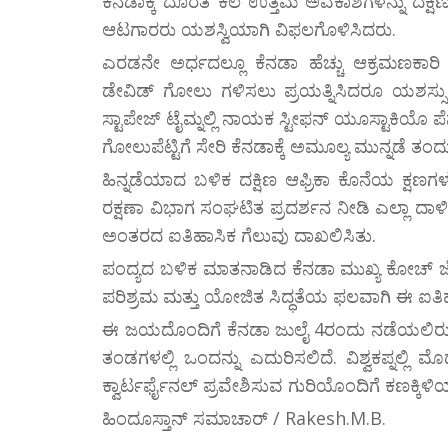
ಕೆನಡಾಕ್ಕೆ ದೊರೆತ ಕೆಲ ಉತ್ತಮ ಅವಕಾಶಗಳನ್ನು ದಕ್ಷಿ
ಆಟಗಾರರು ಯಶಸ್ವಿಯಾಗಿ ವಿಫಲಗೊಳಿಸಿದರು.
ಎರಡನೇ ಅರ್ಧದಲ್ಲೂ ಕೆನಡಾ ಹೆಚ್ಚು ಆಕ್ರಮಣಕಾರ
ಡೇವಿಡ್ ಗೋಲು ಗಳಿಸಲು ಪ್ರಯತ್ನಿಸಿದರೂ ಯಶಸ್ಸು ಸಿ
ಸ್ಟಾಪೇಜ್ ಟೈಮ್ನಲ್ಲಿ ನಾಯಕ ಸ್ಟೀಫನ್ ಯೂಸ್ಟಾಕಿಯೊ ಪ
ಗೋಲುಪೆಟ್ಟಿಗೆ ಸೇರಿ ಕೆನಡಾಕ್ಕೆ ಅಮೂಲ್ಯ ಮುನ್ನಡೆ ತಂದು
ಹಿನ್ನಡೆಯಾದ ಬಳಿಕ ದಕ್ಷಿಣ ಆಫ್ರಿಕಾ ಕೊನೆಯ ಕ್ಷಣ
ರಕ್ಷಣಾ ವಿಭಾಗ ಸಂಘಟಿತ ಪ್ರದರ್ಶನ ನೀಡಿ ಎಲ್ಲಾ ದಾ
ಅಂತರದ ಐತಿಹಾಸಿಕ ಗೆಲುವು ದಾಖಲಿಸಿತು.
ಪಂದ್ಯದ ಬಳಿಕ ಮಾತನಾಡಿದ ಕೆನಡಾ ಮುಖ್ಯ ಕೋಚ್ ಜೆ
ಪರಿಶ್ರಮ ಮತ್ತು ಯೋಜಿತ ಸಿದ್ಧತೆಯ ಫಲವಾಗಿ ಈ ಐತಿಹಾ
ಈ ಜಯದೊಂದಿಗೆ ಕೆನಡಾ ಜುಲೈ 4ರಂದು ನಡೆಯಲಿರುವ ಅ
ತಂಡಗಳಲ್ಲಿ ಒಂದನ್ನು ಎದುರಿಸಲಿದೆ. ವಿಶ್ವಕಪ್ನಲ್
ಕ್ವಾರ್ಟರ್ಫೈನಲ್ ಪ್ರವೇಶಿಸುವ ಗುರಿಯೊಂದಿಗೆ ಕಣಕ್ಕಿಳಿ
ಹಿಂದೂಸ್ತಾನ್ ಸಮಾಚಾರ್ / Rakesh.M.B.