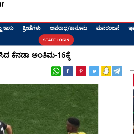
ಡು ಕಾಸು
ಕ್ರೀಡೆಗಳು
ಅಪರಾಧ/ಕಾನೂನು
ಮನರಂಜನೆ
ಇತ
STAFF LOGIN
ಣಿಸಿದ ಕೆನಡಾ ಅಂತಿಮ-16ಕ್ಕೆ
WhatsApp