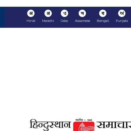
अ
अ
ଏ
অ
বা
ਅ
Hindi
Marathi
Odia
Assamese
Bengali
Punjabi