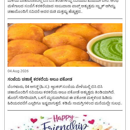
ಮಳೆಯ ವಾತಾವರಣದಲ್ಲಿ ಬಿಸಿ ಬಿಸಿ ತಿಂಡಿಗಳನ್ನು ಸವಿಯುವ ಖುಷಿಯೇ ಬೇರೆ. ಅಂಥ
ಮಳೆಗಾಲದ ಸಂಜೆಗೆ ಕರಕರೆಯಾದ ಸಾಬುದಾನಾ ಪಾಪ್ಸ್ ಅತ್ಯುತ್ತಮ ಸ್ನ್ಯಾಕ್ ಆಗಿದ್ದು,
ಚಹಾದೊಂದಿಗೆ ಸವಿದರೆ ಅದರ ರುಚಿ ಮತ್ತಷ್ಟು ಹೆಚ್ಚುತ್ತದ..
04 Aug 2026
ಸಂಜೆಯ ಚಹಾಕ್ಕೆ ಕರಕರೆಯ ಆಲೂ ಪಕೋಡ
ಬೆಂಗಳೂರು, 04 ಆಗಸ್ಟ್ (ಹಿ.ಸ.): ಆ್ಯಂಕರ್:ಸಂಜೆಯ ವೇಳೆಯಲ್ಲಿ ಬಿಸಿ ಬಿಸಿ
ಚಹಾದೊಂದಿಗೆ ಸವಿಯಲು ಕರಕರೆಯ ಆಲೂ ಪಕೋಡೆ ಅತ್ಯುತ್ತಮ ತಿಂಡಿಯಾಗಿದೆ.
ಹೊರಗೆ ಗರಿಗರಿಯಾಗಿ, ಒಳಗೆ ಮೃದುವಾಗಿರುವ ಈ ಪಕೋಡ ಮಕ್ಕಳಿಂದ ಹಿಡಿದು
ಹಿರಿಯರವರೆಗೆ ಎಲ್ಲರಿಗೂ ಇಷ್ಟವಾಗುತ್ತದೆ. ಕಡಿಮೆ ಸಾಮಗ್ರಿಗಳಿಂದ ಮನೆಯಲ್ಲೇ ಸುಲಭ..